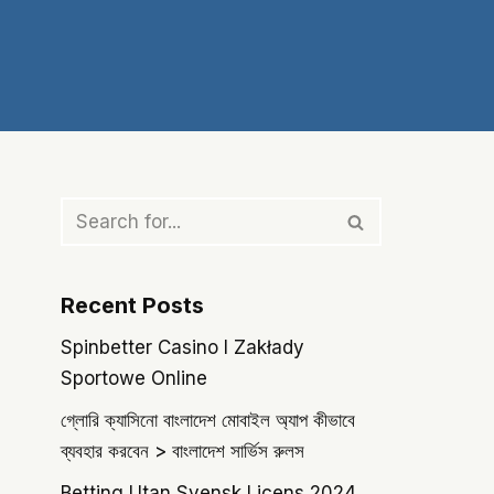
Recent Posts
Spinbetter Casino I Zakłady
Sportowe Online
গ্লোরি ক্যাসিনো বাংলাদেশ মোবাইল অ্যাপ কীভাবে
ব্যবহার করবেন > বাংলাদেশ সার্ভিস রুলস
Betting Utan Svensk Licens 2024