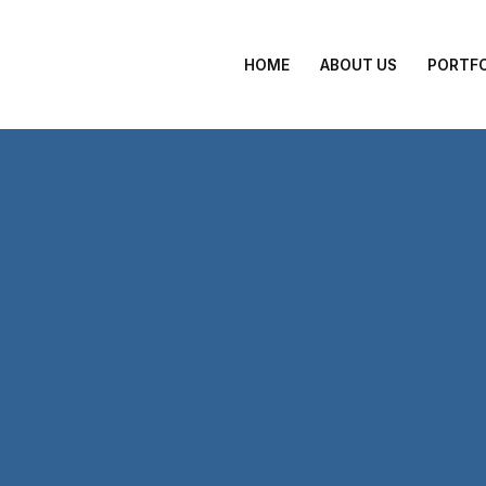
 Your Brand Online with Captivating Web Design by Mi
HOME
ABOUT US
PORTFO