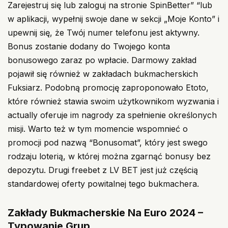
Zarejestruj się lub zaloguj na stronie SpinBetter” “lub
w aplikacji, wypełnij swoje dane w sekcji „Moje Konto” i
upewnij się, że Twój numer telefonu jest aktywny.
Bonus zostanie dodany do Twojego konta
bonusowego zaraz po wpłacie. Darmowy zakład
pojawił się również w zakładach bukmacherskich
Fuksiarz. Podobną promocję zaproponowało Etoto,
które również stawia swoim użytkownikom wyzwania i
actually oferuje im nagrody za spełnienie określonych
misji. Warto też w tym momencie wspomnieć o
promocji pod nazwą “Bonusomat”, który jest swego
rodzaju loterią, w której można zgarnąć bonusy bez
depozytu. Drugi freebet z LV BET jest już częścią
standardowej oferty powitalnej tego bukmachera.
Zakłady Bukmacherskie Na Euro 2024 –
Typowanie Grup