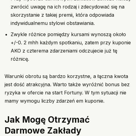
zwrócić uwagę na ich rodzaj i zdecydować się na
skorzystanie z takiej premii, która odpowiada
indywidualnemu stylowi obstawiania.
Zwykle różnice pomiędzy kursami wynoszą około
+/-0. 2 mhh każdym spotkaniu, zatem przy kuponie
AKO z czterema zdarzeniami odczujecie już tę
różnicę.
Warunki obrotu są bardzo korzystne, a łączna kwota
jest dość atrakcyjna. Warto także wyróżnić bonus bez
ryzyka w ofercie na start Fortuny. W tym sytuacji nie
mamy wymogu liczby zdarzeń em kuponie.
Jak Mogę Otrzymać
Darmowe Zakłady