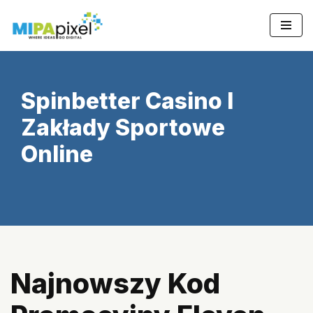
Skip
to
content
Spinbetter Casino I
Zakłady Sportowe
Online
Najnowszy Kod