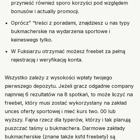
przynieść również sporo korzyści pod względem
bonusów i actually promocji.
Oprócz” “treści z poradami, znajdziesz u nas typy
bukmacherskie na wydarzenia sportowe i
keineswegs tylko.
W Fuksiarzu otrzymać możesz freebet za pełną
rejestrację i weryfikację konta.
Wszystko zależy z wysokości wpłaty twojego
pierwszego depozytu. Jeżeli gracz odgadnie company
najmniej 6 rezultatów na 8 spotkań, to może liczyć na
freebet, który musi zostać wykorzystany na zakład
unces oferty sportowej i mieć kurs two. 00 lub
wyższy. Fajna rzecz dla typerów, którzy i tak planują
puszczać taśmy u bukmachera. Darmowe zakłady
bukmacherskie (znane także ksfd freebety) są