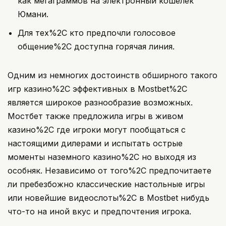
как мегаграммов на электронный кошелек
Юмани.
Для тех%2C кто предпочли голосовое
общение%2C доступна горячая линия.
Одним из немногих достоинств обширного такого
игр казино%2C эффективных в Mostbet%2C
является широкое разнообразие возможных.
Мостбет также предложила игры в живом
казино%2C где игроки могут пообщаться с
настоящими дилерами и испытать острые
моменты наземного казино%2C но выходя из
особняк. Независимо от того%2C предпочитаете
ли пребезбожно классические настольные игры
или новейшие видеослоты%2C в Mostbet нибудь
что-то на иной вкус и предпочтения игрока.