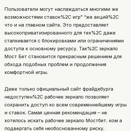
Пользователи могут наслаждаться многими же
возможностями ставок%2C игр” “же акций%2C
что и на главном сайте. Это предоставляет
высокоприватизированного для тех%2C даже
сталкивается с блокировками или ограничениями
доступа к основному ресурсу. Так%2C зеркало
Мост Бет становится прекрасным решением для
обхода подобных проблем и продолжения
комфортной игры.
Даже только официальный сайт фрайдебурга
недоступен%2C рабочее зеркало позволяет
сохранить доступ ко всем современнейшему игры
и ставок. Самая ценная рекомендация – не
хотелось искать рабочее зеркало Мостбет. ком а
подвергать себя необоснованному риску.