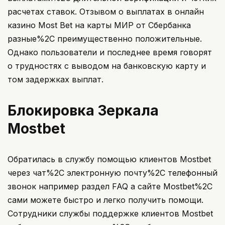
расчетах ставок. Отзывом о выплатах в онлайн
казино Most Bet на карты МИР от Сбербанка
разные%2C преимущественно положительные.
Однако пользователи и последнее время говорят
о трудностях с выводом на банковскую карту и
том задержках выплат.
Блокировка Зеркала
Mostbet
Обратилась в службу помощью клиентов Mostbet
через чат%2C электронную почту%2C телефонный
звонок например раздел FAQ а сайте Mostbet%2C
сами можете быстро и легко получить помощи.
Сотрудники службы поддержке клиентов Mostbet