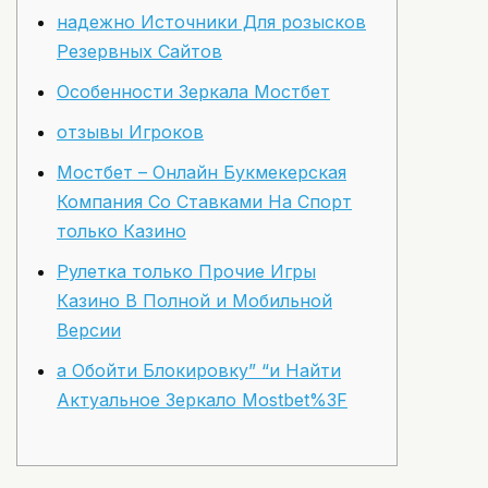
надежно Источники Для розысков
Резервных Сайтов
Особенности Зеркала Мостбет
отзывы Игроков
Мостбет – Онлайн Букмекерская
Компания Со Ставками На Спорт
только Казино
Рулетка только Прочие Игры
Казино В Полной и Мобильной
Версии
а Обойти Блокировку” “и Найти
Актуальное Зеркало Mostbet%3F