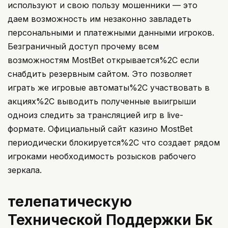
используют и свою пользу мошенники — это
даем возможность им незаконно завладеть
персональными и платежными данными игроков.
Безграничный доступ прочему всем
возможностям MostBet открывается%2C если
снабдить резервным сайтом. Это позволяет
играть же игровые автоматы%2C участвовать в
акциях%2C выводить полученные выигрыши
одноиз следить за трансляцией игр в live-
формате. Официальный сайт казино MostBet
периодически блокируется%2C что создает рядом
игроками необходимость розысков рабочего
зеркала.
телепатическую
Технической Поддержки Бк