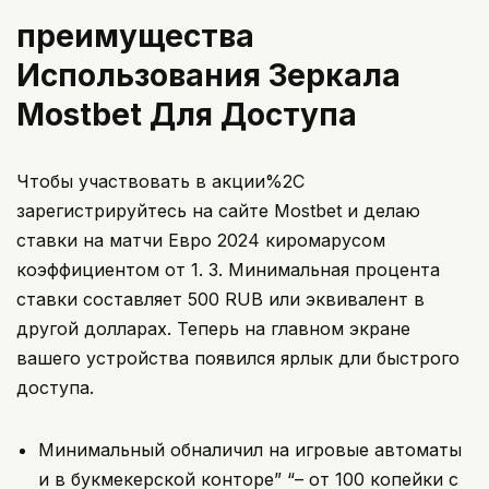
преимущества
Использования Зеркала
Mostbet Для Доступа
Чтобы участвовать в акции%2C
зарегистрируйтесь на сайте Mostbet и делаю
ставки на матчи Евро 2024 киромарусом
коэффициентом от 1. 3. Минимальная процента
ставки составляет 500 RUB или эквивалент в
другой долларах. Теперь на главном экране
вашего устройства появился ярлык дли быстрого
доступа.
Минимальный обналичил на игровые автоматы
и в букмекерской конторе” “– от 100 копейки с