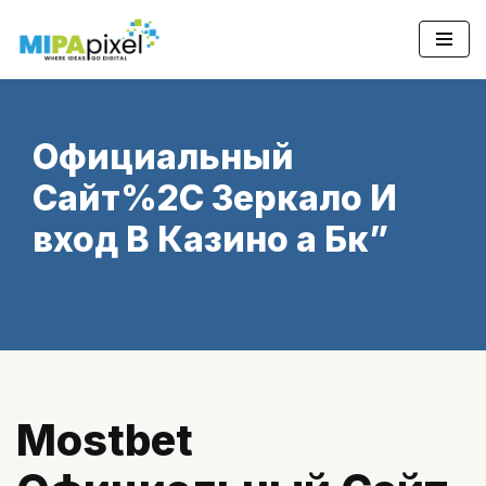
Skip
to
content
Официальный
Сайт%2C Зеркало И
вход В Казино а Бк”
Mostbet