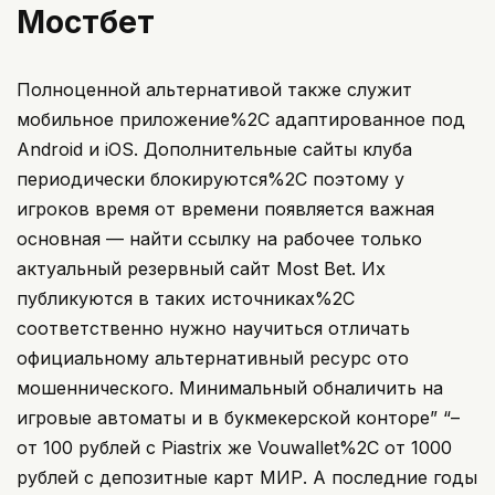
Мостбет
Полноценной альтернативой также служит
мобильное приложение%2C адаптированное под
Android и iOS. Дополнительные сайты клуба
периодически блокируются%2C поэтому у
игроков время от времени появляется важная
основная — найти ссылку на рабочее только
актуальный резервный сайт Most Bet. Их
публикуются в таких источниках%2C
соответственно нужно научиться отличать
официальному альтернативный ресурс ото
мошеннического. Минимальный обналичить на
игровые автоматы и в букмекерской конторе” “–
от 100 рублей с Piastrix же Vouwallet%2C от 1000
рублей с депозитные карт МИР. А последние годы