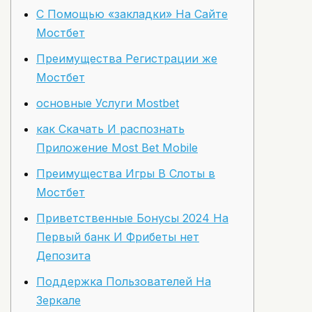
С Помощью «закладки» На Сайте
Мостбет
Преимущества Регистрации же
Мостбет
основные Услуги Mostbet
как Скачать И распознать
Приложение Most Bet Mobile
Преимущества Игры В Слоты в
Мостбет
Приветственные Бонусы 2024 На
Первый банк И Фрибеты нет
Депозита
Поддержка Пользователей На
Зеркале