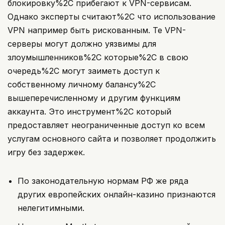
блокировку%2C прибегают к VPN-сервисам.
Однако эксперты считают%2C что использование
VPN например быть рискованным. Те VPN-
серверы могут должно уязвимы для
злоумышленников%2C которые%2C в свою
очередь%2C могут заиметь доступ к
собственному личному балансу%2C
вышеперечисленному и другим функциям
аккаунта. Это инструмент%2C который
предоставляет неограниченные доступ ко всем
услугам основного сайта и позволяет продолжить
игру без задержек.
По законодательную нормам РФ же ряда
других европейских онлайн-казино признаются
нелегитимными.