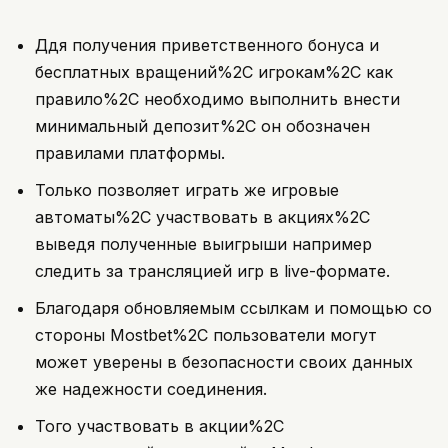
Ддя получения приветственного бонуса и
бесплатных вращений%2C игрокам%2C как
правило%2C необходимо выполнить внести
минимальный депозит%2C он обозначен
правилами платформы.
Только позволяет играть же игровые
автоматы%2C участвовать в акциях%2C
выведя полученные выигрыши например
следить за трансляцией игр в live-формате.
Благодаря обновляемым ссылкам и помощью со
стороны Mostbet%2C пользователи могут
может уверены в безопасности своих данных
же надежности соединения.
Того участвовать в акции%2C