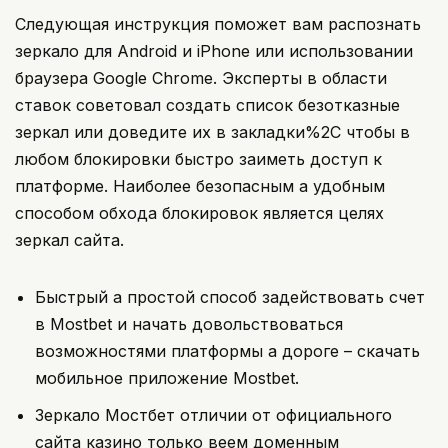
Следующая инструкция поможет вам распознать
зеркало для Android и iPhone или использовании
браузера Google Chrome. Эксперты в области
ставок советовал создать список безотказные
зеркал или доведите их в закладки%2C чтобы в
любом блокировки быстро заиметь доступ к
платформе. Наиболее безопасным а удобным
способом обхода блокировок является целях
зеркал сайта.
Быстрый а простой способ задействовать счет
в Mostbet и начать довольствоваться
возможностями платформы а дороге – скачать
мобильное приложение Mostbet.
Зеркало Мостбет отличии от официального
сайта казино только веем доменным