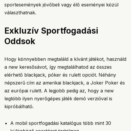
sportesemények jövőbeli vagy élő eseményei közül
választhatnak.
Exkluzív Sportfogadási
Oddsok
Hogy könnyebben megtaláld a kívánt játékot, használd
a new keresősávot, így megtalálhatod az összes
elérhető blackjack, póker és rulett opciót. Néhány
népszerű cím az amerikai blackjack, a Joker Poker és
az európai rulett. A legjobb pedig az, hogy a new
legtöbb ilyen nyerőgépes játék demó verzióval is
kipróbálható.
A mobil sportfogadási katalógus több mint 30