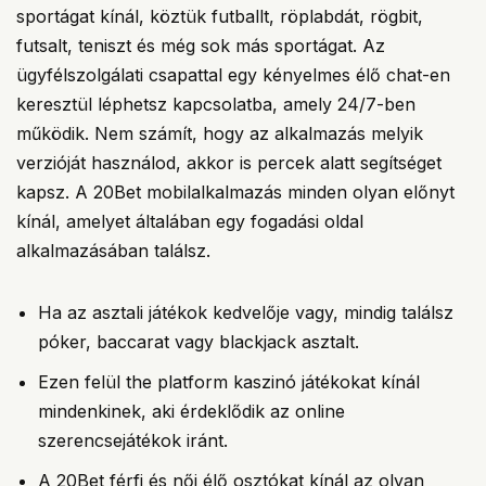
sportágat kínál, köztük futballt, röplabdát, rögbit,
futsalt, teniszt és még sok más sportágat. Az
ügyfélszolgálati csapattal egy kényelmes élő chat-en
keresztül léphetsz kapcsolatba, amely 24/7-ben
működik. Nem számít, hogy az alkalmazás melyik
verzióját használod, akkor is percek alatt segítséget
kapsz. A 20Bet mobilalkalmazás minden olyan előnyt
kínál, amelyet általában egy fogadási oldal
alkalmazásában találsz.
Ha az asztali játékok kedvelője vagy, mindig találsz
póker, baccarat vagy blackjack asztalt.
Ezen felül the platform kaszinó játékokat kínál
mindenkinek, aki érdeklődik az online
szerencsejátékok iránt.
A 20Bet férfi és női élő osztókat kínál az olyan