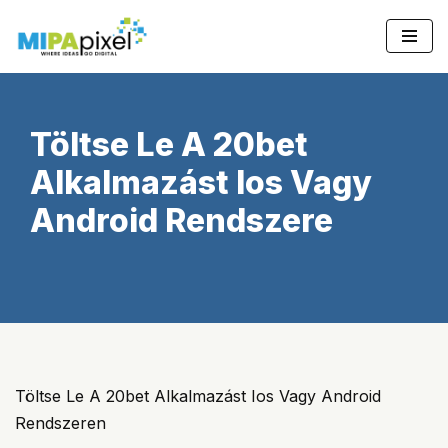
Skip
to
content
Töltse Le A 20bet
Alkalmazást Ios Vagy
Android Rendszere
Töltse Le A 20bet Alkalmazást Ios Vagy Android
Rendszeren