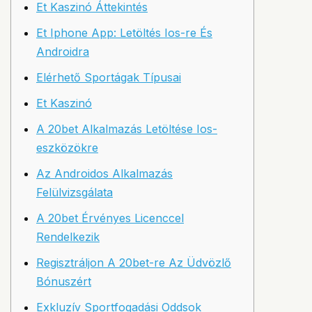
Et Kaszinó Áttekintés
Et Iphone App: Letöltés Ios-re És
Androidra
Elérhető Sportágak Típusai
Et Kaszinó
A 20bet Alkalmazás Letöltése Ios-
eszközökre
Az Androidos Alkalmazás
Felülvizsgálata
A 20bet Érvényes Licenccel
Rendelkezik
Regisztráljon A 20bet-re Az Üdvözlő
Bónuszért
Exkluzív Sportfogadási Oddsok