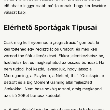
élő chat a leggyorsabb módja annak, hogy kérdéseidre
választ kapj.
Elérhető Sportágak Típusai
Csak meg kell nyomnod a „regisztráció” gombot, ki
kell töltened egy regisztrációs űrlapot, és meg kell
várnod the fiók ellenőrzését. Ekkor jelentkezhetsz be,
fizethetsz be, és megkaphatod az összes bónuszt. Ha
nem tudod, hol kezdd, javasoljuk, hogy játssz a
Microgaming, a Playtech, a Netent, the” “Quickspin, a
Betsoft és a Big Moment Gaming által fejlesztett
játékokkal. Nem haze sokáig tartani, amíg megkapod
az első 20Bet bónusz kódodat.
A weboldalról minden pénzt gyorsan ki tudsz venni,