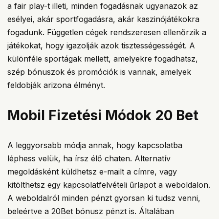
a fair play-t illeti, minden fogadásnak ugyanazok az
esélyei, akár sportfogadásra, akár kaszinójátékokra
fogadunk. Független cégek rendszeresen ellenőrzik a
játékokat, hogy igazolják azok tisztességességét. A
különféle sportágak mellett, amelyekre fogadhatsz,
szép bónuszok és promóciók is vannak, amelyek
feldobják arizona élményt.
Mobil Fizetési Módok 20 Bet
A leggyorsabb módja annak, hogy kapcsolatba
léphess velük, ha írsz élő chaten. Alternatív
megoldásként küldhetsz e-mailt a címre, vagy
kitölthetsz egy kapcsolatfelvételi űrlapot a weboldalon.
A weboldalról minden pénzt gyorsan ki tudsz venni,
beleértve a 20Bet bónusz pénzt is. Általában