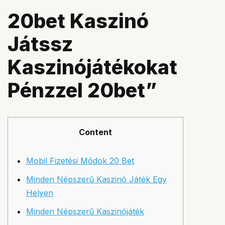
20bet Kaszinó
Játssz
Kaszinójátékokat
Pénzzel 20bet”
Content
Mobil Fizetési Módok 20 Bet
Minden Népszerű Kaszinó Játék Egy
Helyen
Minden Népszerű Kaszinójáték