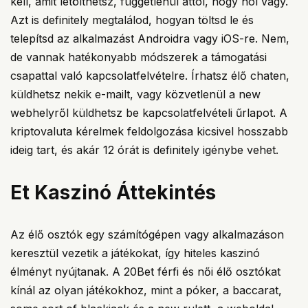
kell, amit letölthetsz, függetlenül attól, hogy hol vagy.
Azt is definitely megtalálod, hogyan töltsd le és
telepítsd az alkalmazást Androidra vagy iOS-re. Nem,
de vannak hatékonyabb módszerek a támogatási
csapattal való kapcsolatfelvételre. Írhatsz élő chaten,
küldhetsz nekik e-mailt, vagy közvetlenül a new
webhelyről küldhetsz be kapcsolatfelvételi űrlapot. A
kriptovaluta kérelmek feldolgozása kicsivel hosszabb
ideig tart, és akár 12 órát is definitely igénybe vehet.
Et Kaszinó Áttekintés
Az élő osztók egy számítógépen vagy alkalmazáson
keresztül vezetik a játékokat, így hiteles kaszinó
élményt nyújtanak. A 20Bet férfi és női élő osztókat
kínál az olyan játékokhoz, mint a póker, a baccarat,