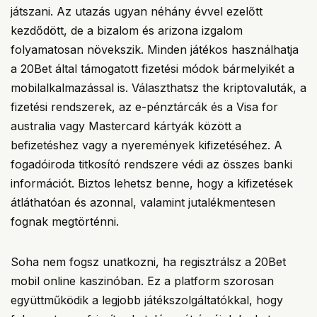
játszani. Az utazás ugyan néhány évvel ezelőtt
kezdődött, de a bizalom és arizona izgalom
folyamatosan növekszik. Minden játékos használhatja
a 20Bet által támogatott fizetési módok bármelyikét a
mobilalkalmazással is. Választhatsz the kriptovaluták, a
fizetési rendszerek, az e-pénztárcák és a Visa for
australia vagy Mastercard kártyák között a
befizetéshez vagy a nyeremények kifizetéséhez. A
fogadóiroda titkosító rendszere védi az összes banki
információt. Biztos lehetsz benne, hogy a kifizetések
átláthatóan és azonnal, valamint jutalékmentesen
fognak megtörténni.
Soha nem fogsz unatkozni, ha regisztrálsz a 20Bet
mobil online kaszinóban. Ez a platform szorosan
együttműködik a legjobb játékszolgáltatókkal, hogy