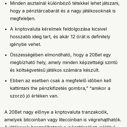
Minden asztalnál különböző tétekkel lehet játszani,
hogy a pénztárcabarát és a nagy játékosoknak is
megfeleljen.
A kriptovaluta kérelmek feldolgozása kicsivel
hosszabb ideig tart, és akár 12 órát is definitely
igénybe vehet.
Összességében elmondható, hogy a 20Bet egy
megbízható hely, amely minden képzettségi szintű
és költségvetésű játékos számára készült.
Ebben az esetben csak a megfelelő időben kell
kattintani the pénzkifizetés gombra,” “amikor a
szorzó jó értéken van.
A 20Bet nagy előnye a kriptovaluta tranzakciók,
amelyek bitcoinban vagy litecoinban is végrehajthatók.