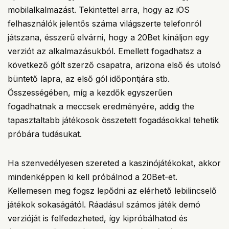
mobilalkalmazást. Tekintettel arra, hogy az iOS
felhasználók jelentős száma világszerte telefonról
játszana, ésszerű elvárni, hogy a 20Bet kínáljon egy
verziót az alkalmazásukból. Emellett fogadhatsz a
következő gólt szerző csapatra, arizona első és utolsó
büntető lapra, az első gól időpontjára stb.
Összességében, míg a kezdők egyszerűen
fogadhatnak a meccsek eredményére, addig the
tapasztaltabb játékosok összetett fogadásokkal tehetik
próbára tudásukat.
Ha szenvedélyesen szereted a kaszinójátékokat, akkor
mindenképpen ki kell próbálnod a 20Bet-et.
Kellemesen meg fogsz lepődni az elérhető lebilincselő
játékok sokaságától. Ráadásul számos játék demó
verzióját is felfedezheted, így kipróbálhatod és