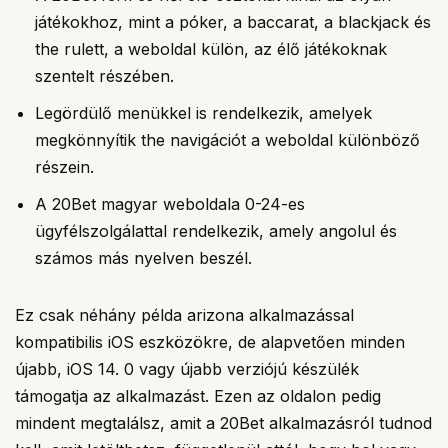
játékokhoz, mint a póker, a baccarat, a blackjack és
the rulett, a weboldal külön, az élő játékoknak
szentelt részében.
Legördülő menükkel is rendelkezik, amelyek
megkönnyítik the navigációt a weboldal különböző
részein.
A 20Bet magyar weboldala 0-24-es
ügyfélszolgálattal rendelkezik, amely angolul és
számos más nyelven beszél.
Ez csak néhány példa arizona alkalmazással
kompatibilis iOS eszközökre, de alapvetően minden
újabb, iOS 14. 0 vagy újabb verziójú készülék
támogatja az alkalmazást. Ezen az oldalon pedig
mindent megtalálsz, amit a 20Bet alkalmazásról tudnod