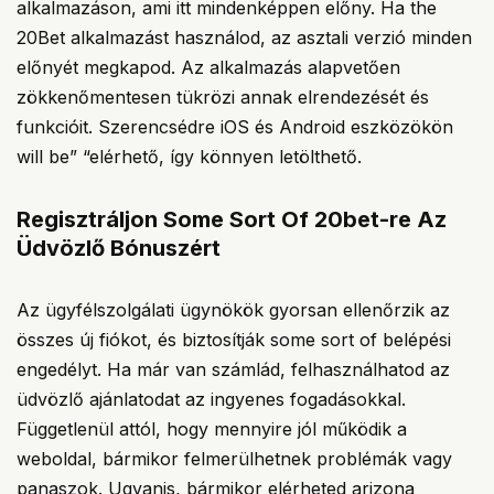
alkalmazáson, ami itt mindenképpen előny. Ha the
20Bet alkalmazást használod, az asztali verzió minden
előnyét megkapod. Az alkalmazás alapvetően
zökkenőmentesen tükrözi annak elrendezését és
funkcióit. Szerencsédre iOS és Android eszközökön
will be” “elérhető, így könnyen letölthető.
Regisztráljon Some Sort Of 20bet-re Az
Üdvözlő Bónuszért
Az ügyfélszolgálati ügynökök gyorsan ellenőrzik az
összes új fiókot, és biztosítják some sort of belépési
engedélyt. Ha már van számlád, felhasználhatod az
üdvözlő ajánlatodat az ingyenes fogadásokkal.
Függetlenül attól, hogy mennyire jól működik a
weboldal, bármikor felmerülhetnek problémák vagy
panaszok. Ugyanis, bármikor elérheted arizona