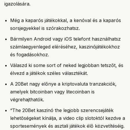
igazolására.
Még a kaparós játékokkal, a kenóval és a kaparós
sorsjegyekkel is szórakozhatsz.
Bármilyen Android vagy iOS telefont használhatsz
számlaegyenleged eléréséhez, kaszinójátékokhoz
és fogadásokhoz.
Válaszd ki some sort of neked legjobban tetszőt, és
élvezd a játékok széles választékát.
A 20Bet nagy előnye a kriptovaluta tranzakciók,
amelyek bitcoinban vagy litecoinban is
végrehajthatók.
“The 20Bet kaszinó the legjobb szerencsejáték
lehetőségeket kínálja, a video clip slotoktól kezdve a
sportesemények és asztali játékok élő közvetítéséig.