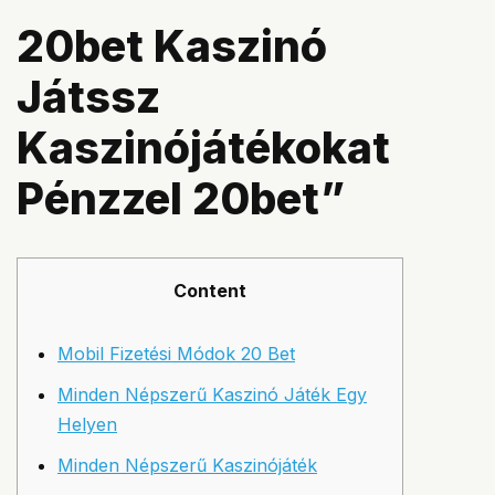
20bet Kaszinó
Játssz
Kaszinójátékokat
Pénzzel 20bet”
Content
Mobil Fizetési Módok 20 Bet
Minden Népszerű Kaszinó Játék Egy
Helyen
Minden Népszerű Kaszinójáték