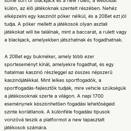
some sort of blackjack és a new rulett, a weboldal
külön, az élő játékoknak szentelt részében. Nehéz
elképzelni egy kaszinót póker nélkül, és a 20Bet ezt jól
tudja. A póker mellett a játékosok olyan asztali
játékokat will be találnak, mint a baccarat, a rulett vagy
a blackjack, amelyekben játszhatnak és fogadhatnak.
A 20Bet egy bukméker, amely több ezer
sporteseményt kínál, amelyekre fogadhat, és egy
hatalmas kaszinó részleggel az összes népszerű
kaszinójátékkal. Mint lelkes sportfogadók, a
sportfogadás-fejlesztők tudják, mire vehicle szükségük
a játékosoknak szerte a világon. A napi 1700
eseménynek köszönhetően fogadási lehetőségeid
szinte korlátlanok. A különféle fogadási típusok
vonzóvá teszik a platformot a new tapasztalt
játékosok számára.