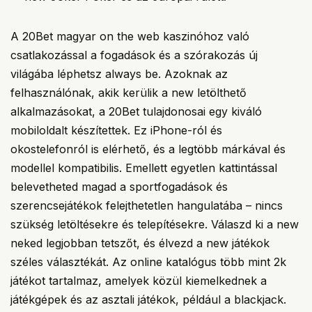
A 20Bet magyar on the web kaszinóhoz való
csatlakozással a fogadások és a szórakozás új
világába léphetsz always be. Azoknak az
felhasználónak, akik kerülik a new letölthető
alkalmazásokat, a 20Bet tulajdonosai egy kiváló
mobiloldalt készítettek. Ez iPhone-ról és
okostelefonról is elérhető, és a legtöbb márkával és
modellel kompatibilis. Emellett egyetlen kattintással
belevetheted magad a sportfogadások és
szerencsejátékok felejthetetlen hangulatába – nincs
szükség letöltésekre és telepítésekre. Válaszd ki a new
neked legjobban tetszőt, és élvezd a new játékok
széles választékát. Az online katalógus több mint 2k
játékot tartalmaz, amelyek közül kiemelkednek a
játékgépek és az asztali játékok, például a blackjack.