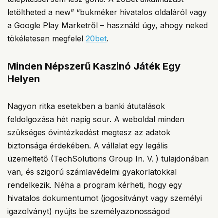
letöltheted a new” “bukméker hivatalos oldaláról vagy
a Google Play Marketről – használd úgy, ahogy neked
tökéletesen megfelel
20bet
.
Minden Népszerű Kaszinó Játék Egy
Helyen
Nagyon ritka esetekben a banki átutalások
feldolgozása hét napig sour. A weboldal minden
szükséges óvintézkedést megtesz az adatok
biztonsága érdekében. A vállalat egy legális
üzemeltető (TechSolutions Group In. V. ) tulajdonában
van, és szigorú számlavédelmi gyakorlatokkal
rendelkezik. Néha a program kérheti, hogy egy
hivatalos dokumentumot (jogosítványt vagy személyi
igazolványt) nyújts be személyazonosságod