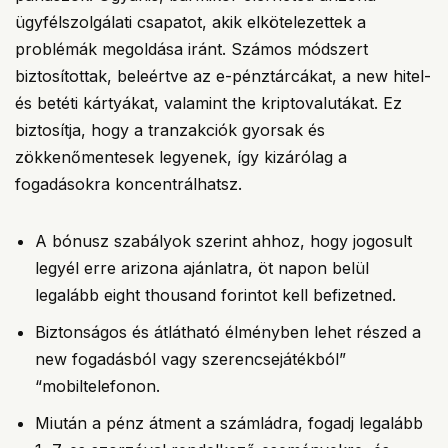
ügyfélszolgálati csapatot, akik elkötelezettek a
problémák megoldása iránt. Számos módszert
biztosítottak, beleértve az e-pénztárcákat, a new hitel-
és betéti kártyákat, valamint the kriptovalutákat. Ez
biztosítja, hogy a tranzakciók gyorsak és
zökkenőmentesek legyenek, így kizárólag a
fogadásokra koncentrálhatsz.
A bónusz szabályok szerint ahhoz, hogy jogosult
legyél erre arizona ajánlatra, öt napon belül
legalább eight thousand forintot kell befizetned.
Biztonságos és átlátható élményben lehet részed a
new fogadásból vagy szerencsejátékból”
“mobiltelefonon.
Miután a pénz átment a számládra, fogadj legalább