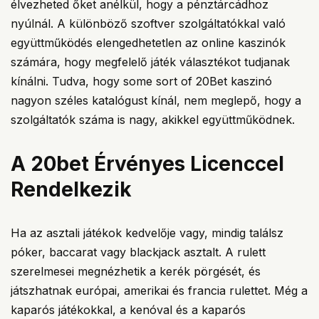
élvezheted őket anélkül, hogy a pénztárcádhoz
nyúlnál. A különböző szoftver szolgáltatókkal való
együttműködés elengedhetetlen az online kaszinók
számára, hogy megfelelő játék választékot tudjanak
kínálni. Tudva, hogy some sort of 20Bet kaszinó
nagyon széles katalógust kínál, nem meglepő, hogy a
szolgáltatók száma is nagy, akikkel együttműködnek.
A 20bet Érvényes Licenccel
Rendelkezik
Ha az asztali játékok kedvelője vagy, mindig találsz
póker, baccarat vagy blackjack asztalt. A rulett
szerelmesei megnézhetik a kerék pörgését, és
játszhatnak európai, amerikai és francia rulettet. Még a
kaparós játékokkal, a kenóval és a kaparós