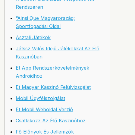
Rendszeren
“Ainsi Que Magyarország:
Sportfogadási Oldal
Asztali Játékok
Játssz Valós Idejű Játékokkal Az Élő
Kaszinóban
Et App Rendszerkövetelmények
Androidhoz
Et Magyar Kaszinó Felülvizsgálat
Mobil Ügyfélszolgálat
Et Mobil Weboldal Verzió
Csatlakozz Az Élő Kaszinóhoz
Fő Előnyök És Jellemzők