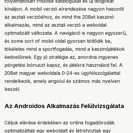
folyamatosan frissítse katalógusát és új dolgokat
kínáljon. A mobil verzió elrendezése nagyon hasonlít
az asztali verzióéhoz, és mind the 20Bet kaszinó
alkalmazás, mind az asztali verzió a weboldal
optimalizált változata. A navigáció is nagyon egyszerű,
és some sort of mobil oldal gyorsan töltődik be,
tökéletes mind a sportfogadás, mind a kaszinójátékok
kedvelőinek. Egy jó stratégia az, anordna ingyenes
pörgetési bónuszt kapsz, és játékra használod fel. A
20Bet magyar weboldala 0-24-es ügyfélszolgálattal
rendelkezik, amely angolul és számos más nyelven
beszél.
Az Androidos Alkalmazás Felülvizsgálata
Céljuk elérése érdekében az online fogadóirodák
optimalizáltak egy weboldalt és létrehoztak egy