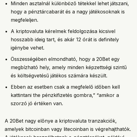
Minden asztalnál különböző tétekkel lehet játszani,
hogy a pénztárcabarát és a nagy játékosoknak is
megfeleljen.
A kriptovaluta kérelmek feldolgozása kicsivel
hosszabb ideig tart, és akár 12 órát is definitely
igénybe vehet.
Összességében elmondható, hogy a 20Bet egy
megbízható hely, amely minden képzettségi szintű
és költségvetésű játékos számára készült.
Ebben az esetben csak a megfelelő időben kell
kattintani the pénzkifizetés gombra,” “amikor a
szorzó jó értéken van.
A 20Bet nagy előnye a kriptovaluta tranzakciók,
amelyek bitcoinban vagy litecoinban is végrehajthatók.