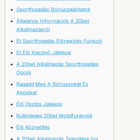
Sportfogadási Bónuszajánlatok
Általános Információk A 20bet
Alkalmazásról
Et Sportfogadás Előrejelzés Funkció
Et Élő Kaszinó Játékok
A 20bet Alkalmazás Sportfogadási
Opciói
Ragadd Meg A Bónuszokat És
Akciókat
Élő Osztós Játékok
Különleges 20bet Mobilfunkciók
Élő Közvetítés
A 20bet Alkalmazás Telepítése Ios