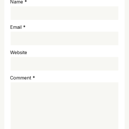
Name
*
Email
*
Website
Comment
*