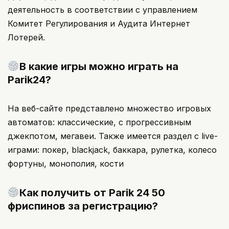
деятельность в соответствии с управлением
Комитет Регулирования и Аудита Интернет
Лотерей.
В какие игры можно играть на
Parik24?
На веб-сайте представлено множество игровых
автоматов: классические, с прогрессивным
джекпотом, мегавеи. Также имеется раздел с live-
играми: покер, blackjack, баккара, рулетка, колесо
фортуны, монополия, кости
Как получить от Parik 24 50
фриспинов за регистрацию?