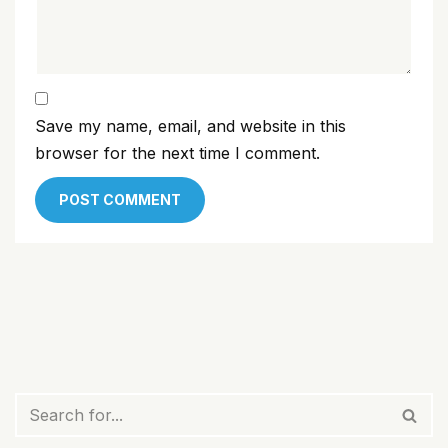
Save my name, email, and website in this
browser for the next time I comment.