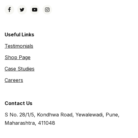
Useful Links
Testimonials
Shop Page
Case Studies
Careers
Contact Us
S No. 28/1/5, Kondhwa Road, Yewalewadi, Pune,
Maharashtra, 411048