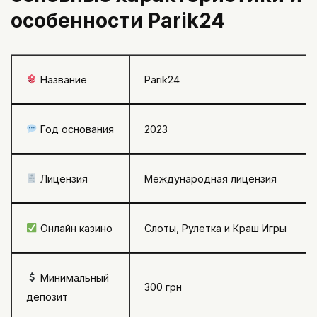
особенности Parik24
Название
Parik24
Год основания
2023
Лицензия
Международная лицензия
Онлайн казино
Слоты, Рулетка и Краш Игры
Минимальный
300 грн
депозит