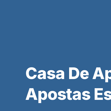
Casa De A
Apostas Es