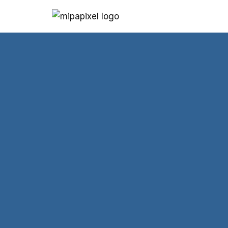
Elevate
Skip
to
content