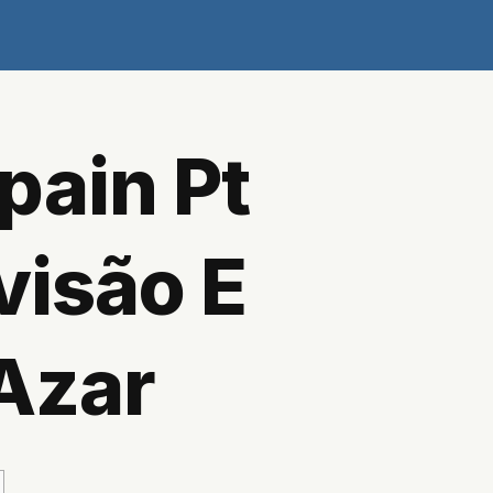
pain Pt
visão E
Azar