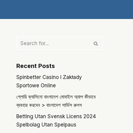
Recent Posts
Spinbetter Casino I Zakłady
Sportowe Online
গ্লোরি ক্যাসিনো বাংলাদেশ মোবাইল অ্যাপ কীভাবে
ব্যবহার করবেন > বাংলাদেশ সার্ভিস রুলস
Betting Utan Svensk Licens 2024
Spelbolag Utan Spelpaus