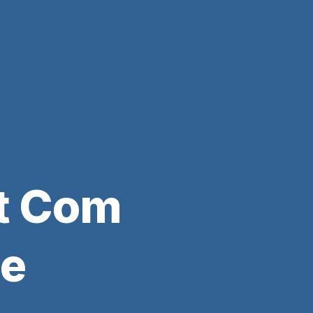
t Com
ne