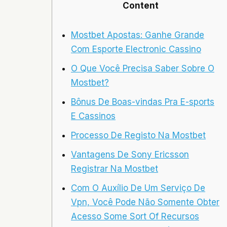
Content
Mostbet Apostas: Ganhe Grande
Com Esporte Electronic Cassino
O Que Você Precisa Saber Sobre O
Mostbet?
Bônus De Boas-vindas Pra E-sports
E Cassinos
Processo De Registo Na Mostbet
Vantagens De Sony Ericsson
Registrar Na Mostbet
Com O Auxílio De Um Serviço De
Vpn, Você Pode Não Somente Obter
Acesso Some Sort Of Recursos