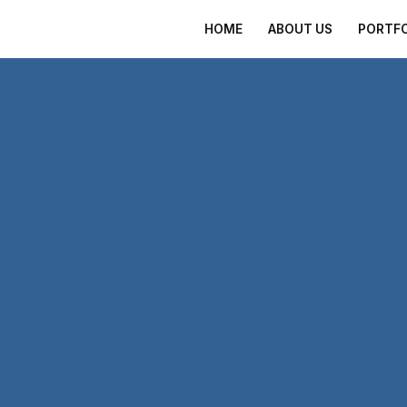
 Your Brand Online with Captivating Web Design by Mi
HOME
ABOUT US
PORTFO