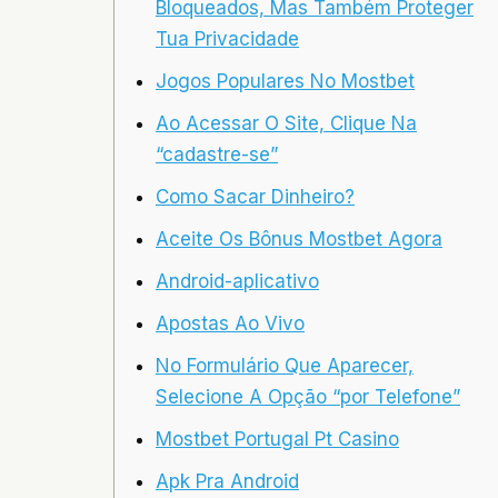
Bloqueados, Mas Também Proteger
Tua Privacidade
Jogos Populares No Mostbet
Ao Acessar O Site, Clique Na
“cadastre-se”
Como Sacar Dinheiro?
Aceite Os Bônus Mostbet Agora
Android-aplicativo
Apostas Ao Vivo
No Formulário Que Aparecer,
Selecione A Opção “por Telefone”
Mostbet Portugal Pt Casino
Apk Pra Android