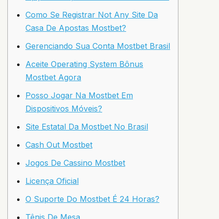
Como Se Registrar Not Any Site Da
Casa De Apostas Mostbet?
Gerenciando Sua Conta Mostbet Brasil
Aceite Operating System Bônus
Mostbet Agora
Posso Jogar Na Mostbet Em
Dispositivos Móveis?
Site Estatal Da Mostbet No Brasil
Cash Out Mostbet
Jogos De Cassino Mostbet
Licença Oficial
O Suporte Do Mostbet É 24 Horas?
Tênis De Mesa