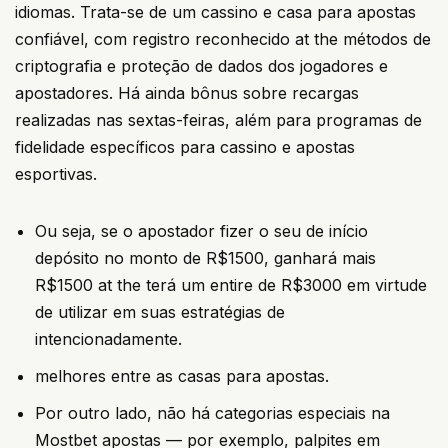
idiomas. Trata-se de um cassino e casa para apostas
confiável, com registro reconhecido at the métodos de
criptografia e proteção de dados dos jogadores e
apostadores. Há ainda bônus sobre recargas
realizadas nas sextas-feiras, além para programas de
fidelidade específicos para cassino e apostas
esportivas.
Ou seja, se o apostador fizer o seu de início
depósito no monto de R$1500, ganhará mais
R$1500 at the terá um entire de R$3000 em virtude
de utilizar em suas estratégias de
intencionadamente.
melhores entre as casas para apostas.
Por outro lado, não há categorias especiais na
Mostbet apostas — por exemplo, palpites em