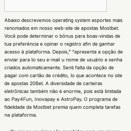
Abaixo descrevemos operating system esportes mais
renomados em nosso web-site de apostas Mostbet.
Você pode determinar o bônus para boas-vindas de
tua preferência e opinar o registro afin de ganhar
acesso à plataforma. Depois,” “apresenta a opção de
enviar para to seu e-mail u nome de usuário e senha
criados automaticamente. Senti falta da opção de
pagar com cartão de crédito, lo que acontece no site
de apostas 20Bet. A diversidade de carteiras
eletrônicas também não é enorme, pois está limitada
ao Pay4Fun, Inovapay e AstroPay. O programa de
fidelidade da Mostbet premia quem completa tarefas
na plataforma.