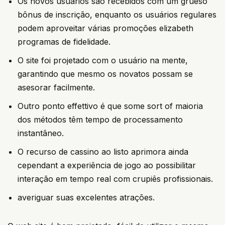
Os novos usuários são recebidos com um grueso
bônus de inscrição, enquanto os usuários regulares
podem aproveitar várias promoções elizabeth
programas de fidelidade.
O site foi projetado com o usuário na mente,
garantindo que mesmo os novatos possam se
asesorar facilmente.
Outro ponto effettivo é que some sort of maioria
dos métodos têm tempo de processamento
instantâneo.
O recurso de cassino ao listo aprimora ainda
cependant a experiência de jogo ao possibilitar
interação em tempo real com crupiês profissionais.
averiguar suas excelentes atrações.