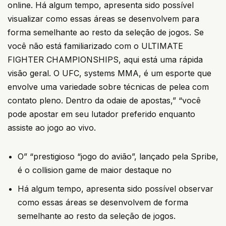
online. Há algum tempo, apresenta sido possível
visualizar como essas áreas se desenvolvem para
forma semelhante ao resto da seleção de jogos. Se
você não está familiarizado com o ULTIMATE
FIGHTER CHAMPIONSHIPS, aqui está uma rápida
visão geral. O UFC, systems MMA, é um esporte que
envolve uma variedade sobre técnicas de pelea com
contato pleno. Dentro da odaie de apostas,” “você
pode apostar em seu lutador preferido enquanto
assiste ao jogo ao vivo.
O” “prestigioso “jogo do avião”, lançado pela Spribe,
é o collision game de maior destaque no
Há algum tempo, apresenta sido possível observar
como essas áreas se desenvolvem de forma
semelhante ao resto da seleção de jogos.