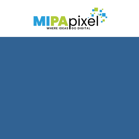
Elevate
Skip
to
content