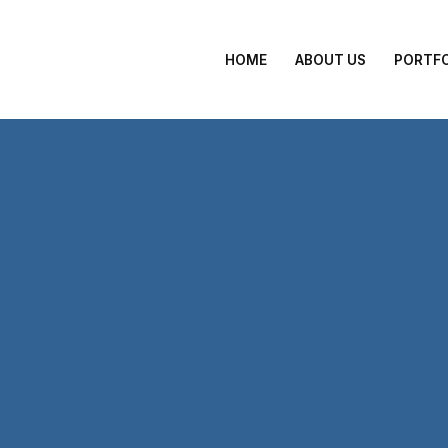
 Your Brand Online with Captivating Web Design by Mi
HOME
ABOUT US
PORTFO