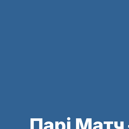
Парі Матч