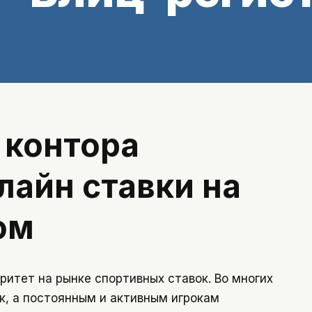
 контора
лайн ставки на
ом
ритет на рынке спортивных ставок. Во многих
к, а постоянным и активным игрокам