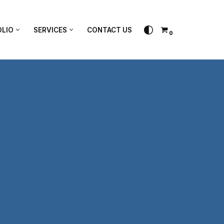
papixel.
LIO
SERVICES
CONTACT US
0