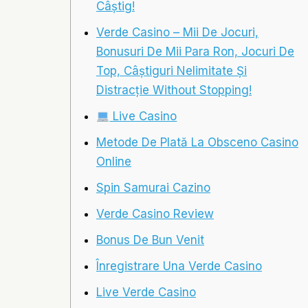
Câștig!
Verde Casino – Mii De Jocuri,
Bonusuri De Mii Para Ron, Jocuri De
Top, Câștiguri Nelimitate Și
Distracție Without Stopping!
Live Casino
Metode De Plată La Obsceno Casino
Online
Spin Samurai Cazino
Verde Casino Review
Bonus De Bun Venit
Înregistrare Una Verde Casino
Live Verde Casino