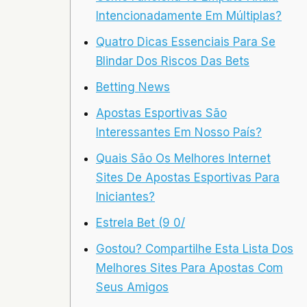
Intencionadamente Em Múltiplas?
Quatro Dicas Essenciais Para Se
Blindar Dos Riscos Das Bets
Betting News
Apostas Esportivas São
Interessantes Em Nosso País?
Quais São Os Melhores Internet
Sites De Apostas Esportivas Para
Iniciantes?
Estrela Bet (9 0/
Gostou? Compartilhe Esta Lista Dos
Melhores Sites Para Apostas Com
Seus Amigos