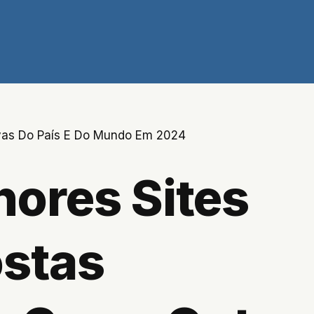
ivas Do País E Do Mundo Em 2024
hores Sites
stas