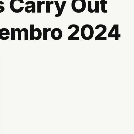
s Carry Out
vembro 2024