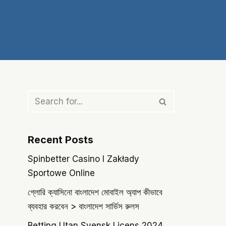
Recent Posts
Spinbetter Casino I Zakłady
Sportowe Online
গ্লোরি ক্যাসিনো বাংলাদেশ মোবাইল অ্যাপ কীভাবে
ব্যবহার করবেন > বাংলাদেশ সার্ভিস রুলস
Betting Utan Svensk Licens 2024