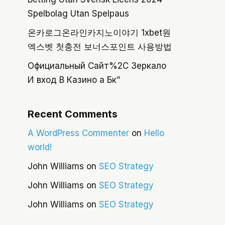
Spelbolag Utan Spelpaus
온카로그온라인카지노이야기 1xbet원
엑스벳 첫충전 보너스포인트 사용방법
Официальный Сайт%2C Зеркало
И вход В Казино а Бк”
Recent Comments
A WordPress Commenter
on
Hello
world!
John Williams
on
SEO Strategy
John Williams
on
SEO Strategy
John Williams
on
SEO Strategy