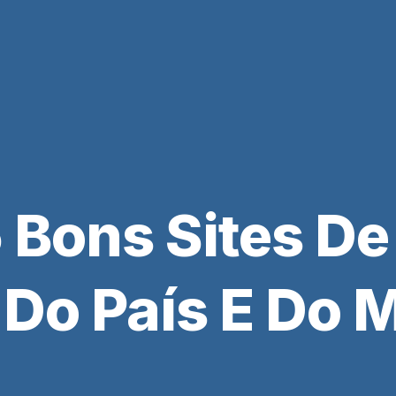
5 Bons Sites D
 Do País E Do