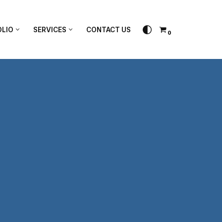
papixel.
LIO
SERVICES
CONTACT US
0