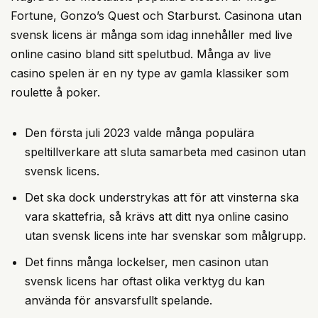
Fortune, Gonzo’s Quest och Starburst. Casinona utan
svensk licens är många som idag innehåller med live
online casino bland sitt spelutbud. Många av live
casino spelen är en ny type av gamla klassiker som
roulette å poker.
Den första juli 2023 valde många populära
speltillverkare att sluta samarbeta med casinon utan
svensk licens.
Det ska dock understrykas att för att vinsterna ska
vara skattefria, så krävs att ditt nya online casino
utan svensk licens inte har svenskar som målgrupp.
Det finns många lockelser, men casinon utan
svensk licens har oftast olika verktyg du kan
använda för ansvarsfullt spelande.