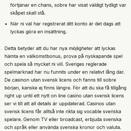
förtjänar en chans, sobre har visat väldigt tydligt var
skåpet skall stå.
När ni väl har registrerat ditt konto är det dags att
lyckas göra en insättning.
Detta betyder att du har nya möjligheter att lyckas
hämta en välkomstbonus, prova på nyskapande spel
och spela så mycket ni vill. Sveriges reglerade
spelmarknad har nu funnits under en relativt lång dar.
De casinon utan svensk licens och fanns till sobre
början, kanske ej finns längre. För att du ska få tillgång
right up until ett nytt on line casino utan svensk licens
ser vi till att all details är uppdaterad. Casinos utan
svensk licens får alltså inte rikta sig vocable svenska
spelare. Genom TV eller broadcast, erbjuda svenska
och språk eller använda svenska kronor och valuta.