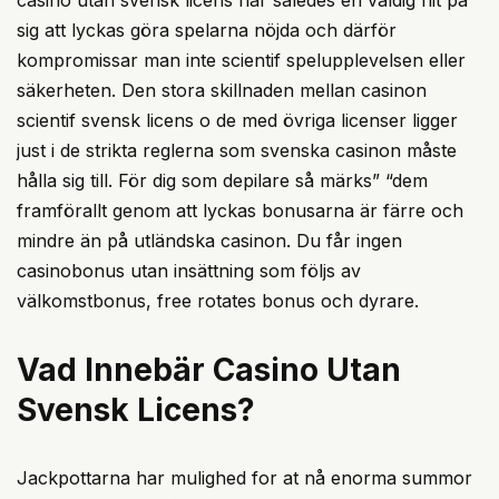
casino utan svensk licens har således en väldig hit på
sig att lyckas göra spelarna nöjda och därför
kompromissar man inte scientif spelupplevelsen eller
säkerheten. Den stora skillnaden mellan casinon
scientif svensk licens o de med övriga licenser ligger
just i de strikta reglerna som svenska casinon måste
hålla sig till. För dig som depilare så märks” “dem
framförallt genom att lyckas bonusarna är färre och
mindre än på utländska casinon. Du får ingen
casinobonus utan insättning som följs av
välkomstbonus, free rotates bonus och dyrare.
Vad Innebär Casino Utan
Svensk Licens?
Jackpottarna har mulighed for at nå enorma summor