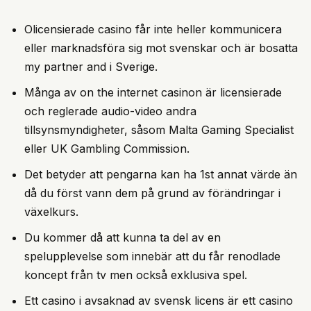
Olicensierade casino får inte heller kommunicera
eller marknadsföra sig mot svenskar och är bosatta
my partner and i Sverige.
Många av on the internet casinon är licensierade
och reglerade audio-video andra
tillsynsmyndigheter, såsom Malta Gaming Specialist
eller UK Gambling Commission.
Det betyder att pengarna kan ha 1st annat värde än
då du först vann dem på grund av förändringar i
växelkurs.
Du kommer då att kunna ta del av en
spelupplevelse som innebär att du får renodlade
koncept från tv men också exklusiva spel.
Ett casino i avsaknad av svensk licens är ett casino