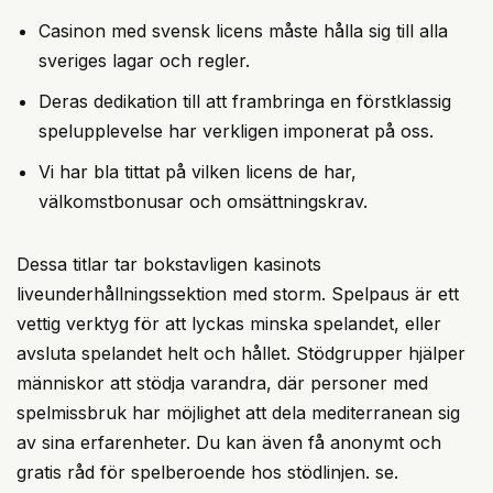
Casinon med svensk licens måste hålla sig till alla
sveriges lagar och regler.
Deras dedikation till att frambringa en förstklassig
spelupplevelse har verkligen imponerat på oss.
Vi har bla tittat på vilken licens de har,
välkomstbonusar och omsättningskrav.
Dessa titlar tar bokstavligen kasinots
liveunderhållningssektion med storm. Spelpaus är ett
vettig verktyg för att lyckas minska spelandet, eller
avsluta spelandet helt och hållet. Stödgrupper hjälper
människor att stödja varandra, där personer med
spelmissbruk har möjlighet att dela mediterranean sig
av sina erfarenheter. Du kan även få anonymt och
gratis råd för spelberoende hos stödlinjen. se.