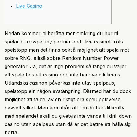
Live Casino
Nedan kommer ni berätta mer omkring du hur ni
spelar bordsspel my partner and i live casinot trots
spelstopp men det finns också möjlighet att spela mot
sobre RNG, alltså sobre Random Number Power
generator. Ja, det är inge problem så länge du väljer
att spela hos ett casino och inte har svensk licens.
Utländska casinon påverkas inte utav spelpaus,
spelstopp elr någon avstängning. Därmed har du dock
möjlighet att ta del av en riktigt bra spelupplevelse
oavsett vilket. Men kom ihåg att om du har difficulty
med spelandet skall du givetvis inte vända till drill down
casino utan spelpaus utan då är det bättre att hålla sig
borta.