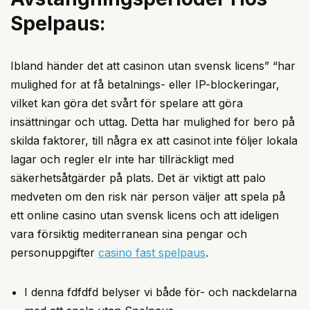
Spelpaus:
Ibland händer det att casinon utan svensk licens” “har
mulighed for at få betalnings- eller IP-blockeringar,
vilket kan göra det svårt för spelare att göra
insättningar och uttag. Detta har mulighed for bero på
skilda faktorer, till några ex att casinot inte följer lokala
lagar och regler elr inte har tillräckligt med
säkerhetsåtgärder på plats. Det är viktigt att palo
medveten om den risk när person väljer att spela på
ett online casino utan svensk licens och att ideligen
vara försiktig mediterranean sina pengar och
personuppgifter
casino fast spelpaus
.
I denna fdfdfd belyser vi både för- och nackdelarna