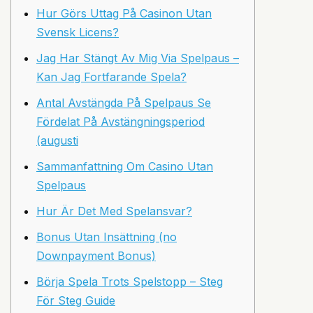
Hur Görs Uttag På Casinon Utan
Svensk Licens?
Jag Har Stängt Av Mig Via Spelpaus –
Kan Jag Fortfarande Spela?
Antal Avstängda På Spelpaus Se
Fördelat På Avstängningsperiod
(augusti
Sammanfattning Om Casino Utan
Spelpaus
Hur Är Det Med Spelansvar?
Bonus Utan Insättning (no
Downpayment Bonus)
Börja Spela Trots Spelstopp – Steg
För Steg Guide