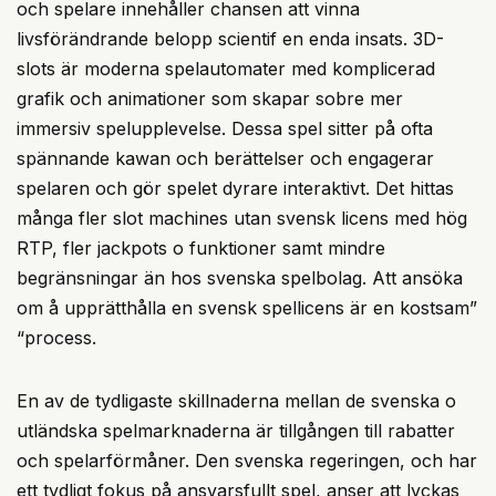
och spelare innehåller chansen att vinna
livsförändrande belopp scientif en enda insats. 3D-
slots är moderna spelautomater med komplicerad
grafik och animationer som skapar sobre mer
immersiv spelupplevelse. Dessa spel sitter på ofta
spännande kawan och berättelser och engagerar
spelaren och gör spelet dyrare interaktivt. Det hittas
många fler slot machines utan svensk licens med hög
RTP, fler jackpots o funktioner samt mindre
begränsningar än hos svenska spelbolag. Att ansöka
om å upprätthålla en svensk spellicens är en kostsam”
“process.
En av de tydligaste skillnaderna mellan de svenska o
utländska spelmarknaderna är tillgången till rabatter
och spelarförmåner. Den svenska regeringen, och har
ett tydligt fokus på ansvarsfullt spel, anser att lyckas