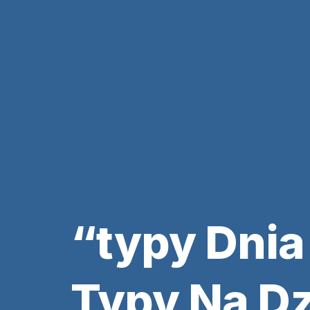
“typy Dni
Typy Na Dzi