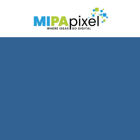
Elevate
Skip
to
content