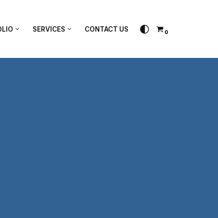
papixel.
LIO
SERVICES
CONTACT US
0