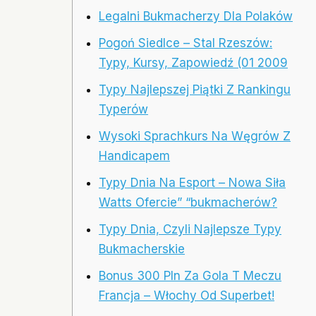
Legalni Bukmacherzy Dla Polaków
Pogoń Siedlce – Stal Rzeszów:
Typy, Kursy, Zapowiedź (01 2009
Typy Najlepszej Piątki Z Rankingu
Typerów
Wysoki Sprachkurs Na Węgrów Z
Handicapem
Typy Dnia Na Esport – Nowa Siła
Watts Ofercie” “bukmacherów?
Typy Dnia, Czyli Najlepsze Typy
Bukmacherskie
Bonus 300 Pln Za Gola T Meczu
Francja – Włochy Od Superbet!