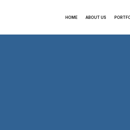
 Your Brand Online with Captivating Web Design by Mi
HOME
ABOUT US
PORTFO