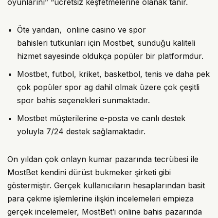
oyunlarını” “ücretsiz keşfetmelerine olanak tanır.
Öte yandan, online casino ve spor
bahisleri tutkunları için Mostbet, sunduğu kaliteli
hizmet sayesinde oldukça popüler bir platformdur.
Mostbet, futbol, kriket, basketbol, tenis ve daha pek
çok popüler spor ag dahil olmak üzere çok çeşitli
spor bahis seçenekleri sunmaktadır.
Mostbet müşterilerine e-posta ve canlı destek
yoluyla 7/24 destek sağlamaktadır.
On yıldan çok onlayn kumar pazarında tecrübesi ile
MostBet kendini dürüst bukmeker şirketi gibi
göstermiştir. Gerçek kullanıcıların hesaplarından basit
para çekme işlemlerine ilişkin incelemeleri empieza
gerçek incelemeler, MostBet’i online bahis pazarında