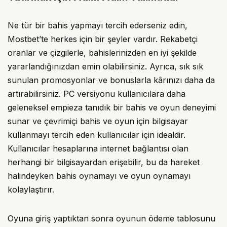
Ne tür bir bahis yapmayı tercih ederseniz edin,
Mostbet’te herkes için bir şeyler vardır. Rekabetçi
oranlar ve çizgilerle, bahislerinizden en iyi şekilde
yararlandığınızdan emin olabilirsiniz. Ayrıca, sık sık
sunulan promosyonlar ve bonuslarla kârınızı daha da
artırabilirsiniz. PC versiyonu kullanıcılara daha
geleneksel empieza tanıdık bir bahis ve oyun deneyimi
sunar ve çevrimiçi bahis ve oyun için bilgisayar
kullanmayı tercih eden kullanıcılar için idealdir.
Kullanıcılar hesaplarına internet bağlantısı olan
herhangi bir bilgisayardan erişebilir, bu da hareket
halindeyken bahis oynamayı ve oyun oynamayı
kolaylaştırır.
Oyuna giriş yaptıktan sonra oyunun ödeme tablosunu