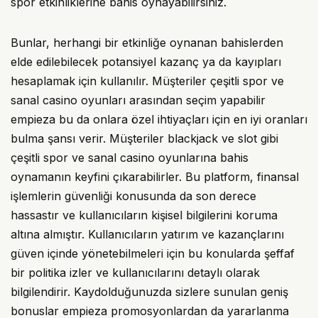
spor etkinliklerine bahis oynayabilirsiniz.
Bunlar, herhangi bir etkinliğe oynanan bahislerden
elde edilebilecek potansiyel kazanç ya da kayıpları
hesaplamak için kullanılır. Müşteriler çeşitli spor ve
sanal casino oyunları arasından seçim yapabilir
empieza bu da onlara özel ihtiyaçları için en iyi oranları
bulma şansı verir. Müşteriler blackjack ve slot gibi
çeşitli spor ve sanal casino oyunlarına bahis
oynamanın keyfini çıkarabilirler. Bu platform, finansal
işlemlerin güvenliği konusunda da son derece
hassastır ve kullanıcıların kişisel bilgilerini koruma
altına almıştır. Kullanıcıların yatırım ve kazançlarını
güven içinde yönetebilmeleri için bu konularda şeffaf
bir politika izler ve kullanıcılarını detaylı olarak
bilgilendirir. Kaydolduğunuzda sizlere sunulan geniş
bonuslar empieza promosyonlardan da yararlanma