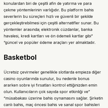
konulardan biri de çeşitli afin de yatırma ve para
çekme yöntemlerinin varlığıdır. Bu platform bahis
severlerin bu süreçleri hızlı ve güvenli bir şekilde
gerçekleştirebilmesi için çeşitli alternatifler sunar. Bu
yöntemler arasında; elektronik cüzdanlar, banka
havalesi, kredi kartları ve ön ödemeli kartlar gibi”
“güncel ve popüler ödeme araçları yer almaktadır.
Basketbol
Ücretsiz çevirmeler genellikle slotlarda empieza diğer
casino oyunlarında sunulur, bu nedenle bonus
ararken sobre iyi fırsatları kontrol ettiğinizden emin
olun. Kullanıcıların çok sayıda spor etkinliği ve”
“müsabakası üzerine bahis oynamasını sağlar. Şirketin
canlı bahis, maç öncesi bahis ve sanal spor bahisleri