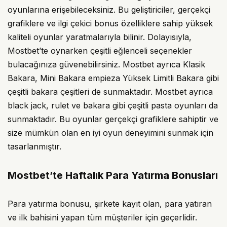
oyunlarına erişebileceksiniz. Bu geliştiriciler, gerçekçi
grafiklere ve ilgi çekici bonus özelliklere sahip yüksek
kaliteli oyunlar yaratmalarıyla bilinir. Dolayısıyla,
Mostbet’te oynarken çeşitli eğlenceli seçenekler
bulacağınıza güvenebilirsiniz. Mostbet ayrıca Klasik
Bakara, Mini Bakara empieza Yüksek Limitli Bakara gibi
çeşitli bakara çeşitleri de sunmaktadır. Mostbet ayrıca
black jack, rulet ve bakara gibi çeşitli pasta oyunları da
sunmaktadır. Bu oyunlar gerçekçi grafiklere sahiptir ve
size mümkün olan en iyi oyun deneyimini sunmak için
tasarlanmıştır.
Mostbet’te Haftalık Para Yatırma Bonusları
Para yatırma bonusu, şirkete kayıt olan, para yatıran
ve ilk bahisini yapan tüm müşteriler için geçerlidir.