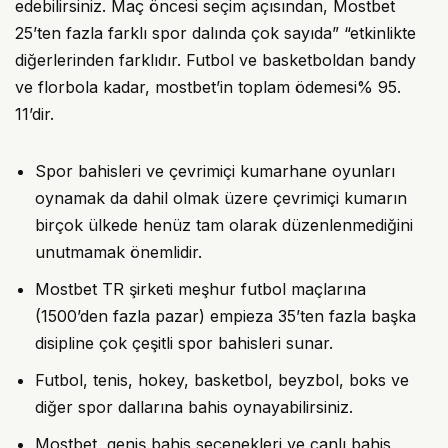
edebilirsiniz. Maç öncesi seçim açısından, Mostbet
25’ten fazla farklı spor dalında çok sayıda” “etkinlikte
diğerlerinden farklıdır. Futbol ve basketboldan bandy
ve florbola kadar, mostbet’in toplam ödemesi% 95.
11’dir.
Spor bahisleri ve çevrimiçi kumarhane oyunları
oynamak da dahil olmak üzere çevrimiçi kumarın
birçok ülkede henüz tam olarak düzenlenmediğini
unutmamak önemlidir.
Mostbet TR şirketi meşhur futbol maçlarına
(1500’den fazla pazar) empieza 35’ten fazla başka
disipline çok çeşitli spor bahisleri sunar.
Futbol, tenis, hokey, basketbol, beyzbol, boks ve
diğer spor dallarına bahis oynayabilirsiniz.
Mostbet, geniş bahis seçenekleri ve canlı bahis