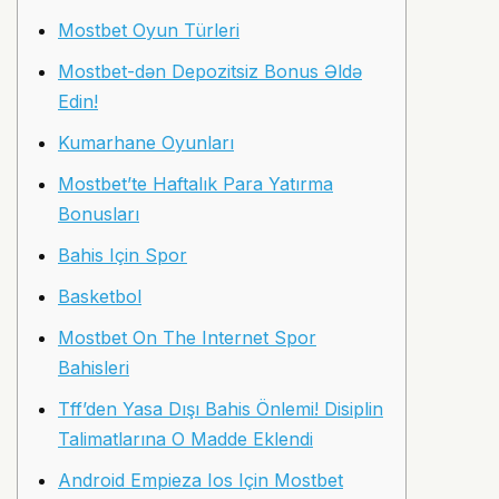
Mostbet Oyun Türleri
Mostbet-dən Depozitsiz Bonus Əldə
Edin!
Kumarhane Oyunları
Mostbet’te Haftalık Para Yatırma
Bonusları
Bahis Için Spor
Basketbol
Mostbet On The Internet Spor
Bahisleri
Tff’den Yasa Dışı Bahis Önlemi! Disiplin
Talimatlarına O Madde Eklendi
Android Empieza Ios Için Mostbet