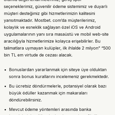
seçeneklerimiz, güvenilir ödeme sistemimiz ve duyarlı
müşteri desteğimiz gibi hizmetlerimizin kalitesini
yansıtmaktadır. Mostbet. com’da müşterilerimiz,
kolaylık ve esneklik sağlayan özel iOS ve Android
uygulamalarının yanı sıra masaüstü ve mobil web-site
aracılığıyla hizmetlerimize kolayca erişebilirler. Bu
talimatlara uymayan kulüpler, ilk ihlalde 2 milyon” “500
bin TL em virtude de cezası alacak.
Bonuslardan yararlanmak için siteye üye olduktan
sonra bonus kurallarını incelemeniz gerekmektedir.
Bu ücretsiz döndürmelerle, potansiyel olarak bazı
büyük ödüller kazanmak için makaraları
döndürebilirsiniz.
Mevcut ödeme yöntemleri arasında banka