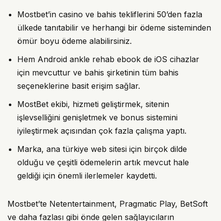
Mostbet’in casino ve bahis tekliflerini 50’den fazla
ülkede tanıtabilir ve herhangi bir ödeme sisteminden
ömür boyu ödeme alabilirsiniz.
Hem Android ankle rehab ebook de iOS cihazlar
için mevcuttur ve bahis şirketinin tüm bahis
seçeneklerine basit erişim sağlar.
MostBet ekibi, hizmeti geliştirmek, sitenin
işlevselliğini genişletmek ve bonus sistemini
iyileştirmek açısından çok fazla çalışma yaptı.
Marka, ana türkiye web sitesi için birçok dilde
olduğu ve çeşitli ödemelerin artık mevcut hale
geldiği için önemli ilerlemeler kaydetti.
Mostbet’te Netentertainment, Pragmatic Play, BetSoft
ve daha fazlası gibi önde gelen sağlayıcıların