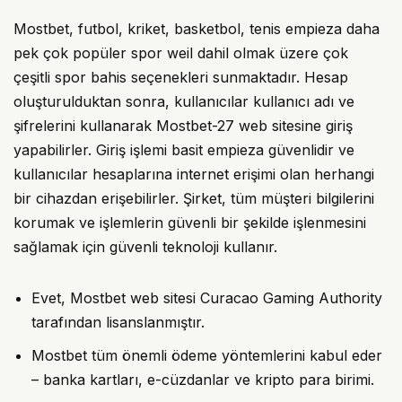
Mostbet, futbol, kriket, basketbol, tenis empieza daha
pek çok popüler spor weil dahil olmak üzere çok
çeşitli spor bahis seçenekleri sunmaktadır. Hesap
oluşturulduktan sonra, kullanıcılar kullanıcı adı ve
şifrelerini kullanarak Mostbet-27 web sitesine giriş
yapabilirler. Giriş işlemi basit empieza güvenlidir ve
kullanıcılar hesaplarına internet erişimi olan herhangi
bir cihazdan erişebilirler. Şirket, tüm müşteri bilgilerini
korumak ve işlemlerin güvenli bir şekilde işlenmesini
sağlamak için güvenli teknoloji kullanır.
Evet, Mostbet web sitesi Curacao Gaming Authority
tarafından lisanslanmıştır.
Mostbet tüm önemli ödeme yöntemlerini kabul eder
– banka kartları, e-cüzdanlar ve kripto para birimi.