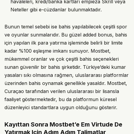
havaleleri, kredi/banka kartları empieza Skrill veya
Neteller gibi e-cüzdanlar bulunmaktadır.
Bunun temel sebebi ise bahis yapılabilecek çeşitli spor
ve oyunlar sunmalarıdır. Bu güzel added bonus, bahis
için yapılan ilk para yatırma işleminde belirli bir limite
kadar %100 eşleşme imkanı sunuyor. Mostbet,
mükemmel oranlar ve çok çeşitli bahis seçenekleri
sunan güvenilir bir bahis şirketidir. Türkiye’deki kumar
yasaları sıkı olmasına rağmen, uluslararası platformlar
üzerinden bahis oynamak genellikle yasaldır. Mostbet,
Curaçao tarafından verilen uluslararası bir lisansla
faaliyet göstermektedir, bu da platformun küresel
düzenleyici standartlara uygun olduğunu gösterir.
Kayıttan Sonra Mostbet’e Em Virtude De
Yatırmak Için Adım Adım Talimatlar