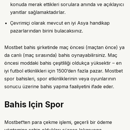
konuda merak ettikleri sorulara anında ve açıklayıcı
yanıtlar sağlamaktadırlar.
Çevrimiçi olarak mevcut en iyi Asya handikap
pazarlarından birini bulacaksınız.
Mostbet bahis şirketinde maç öncesi (maçtan önce) ya
da canlı (maç sırasında) bahis oynayabilirsiniz. Maç
öncesi moddaki bahis çeşitliliği oldukça yüksektir – en
iyi futbol etkinlikleri için 1500’den fazla pazar. Mostbet
spor bahisleri, spor etkinliklerinin veya oyunlarının
sonucu üzerine bahis yapma faaliyetini ifade eder.
Bahis Için Spor
Mostbet‘ten para çekme işlemi, geçerli bir ödeme