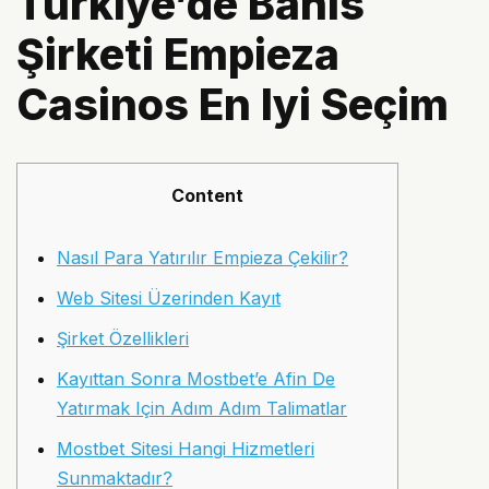
Türkiye’de Bahis
Şirketi Empieza
Casinos En Iyi Seçim
Content
Nasıl Para Yatırılır Empieza Çekilir?
Web Sitesi Üzerinden Kayıt
Şirket Özellikleri
Kayıttan Sonra Mostbet’e Afin De
Yatırmak Için Adım Adım Talimatlar
Mostbet Sitesi Hangi Hizmetleri
Sunmaktadır?