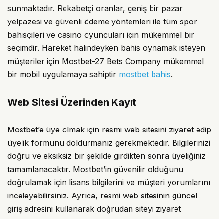
sunmaktadır. Rekabetçi oranlar, geniş bir pazar
yelpazesi ve güvenli ödeme yöntemleri ile tüm spor
bahisçileri ve casino oyuncuları için mükemmel bir
seçimdir. Hareket halindeyken bahis oynamak isteyen
müşteriler için Mostbet-27 Bets Company mükemmel
bir mobil uygulamaya sahiptir
mostbet bahis
.
Web Sitesi Üzerinden Kayıt
Mostbet’e üye olmak için resmi web sitesini ziyaret edip
üyelik formunu doldurmanız gerekmektedir. Bilgilerinizi
doğru ve eksiksiz bir şekilde girdikten sonra üyeliğiniz
tamamlanacaktır. Mostbet’in güvenilir olduğunu
doğrulamak için lisans bilgilerini ve müşteri yorumlarını
inceleyebilirsiniz. Ayrıca, resmi web sitesinin güncel
giriş adresini kullanarak doğrudan siteyi ziyaret