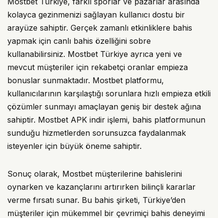
Mostbet Türkiye, farklı sporlar ve pazarlar arasında
kolayca gezinmenizi sağlayan kullanıcı dostu bir
arayüze sahiptir. Gerçek zamanlı etkinliklere bahis
yapmak için canlı bahis özelliğini sobre
kullanabilirsiniz. Mostbet Türkiye ayrıca yeni ve
mevcut müşteriler için rekabetçi oranlar empieza
bonuslar sunmaktadır. Mostbet platformu,
kullanıcılarının karşılaştığı sorunlara hızlı empieza etkili
çözümler sunmayı amaçlayan geniş bir destek ağına
sahiptir. Mostbet APK indir işlemi, bahis platformunun
sunduğu hizmetlerden sorunsuzca faydalanmak
isteyenler için büyük öneme sahiptir.
Sonuç olarak, Mostbet müşterilerine bahislerini
oynarken ve kazançlarını artırırken bilinçli kararlar
verme fırsatı sunar. Bu bahis şirketi, Türkiye’den
müşteriler için mükemmel bir çevrimiçi bahis deneyimi