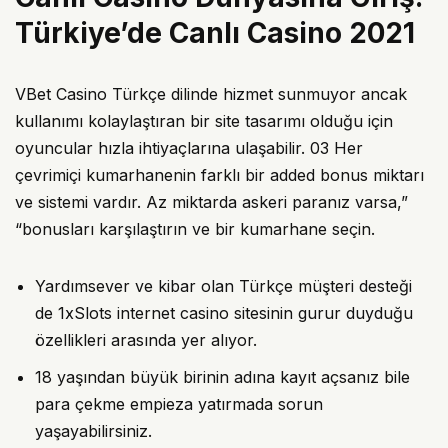
Türkiye’de Canlı Casino 2021
VBet Casino Türkçe dilinde hizmet sunmuyor ancak
kullanımı kolaylaştıran bir site tasarımı olduğu için
oyuncular hızla ihtiyaçlarına ulaşabilir. 03 Her
çevrimiçi kumarhanenin farklı bir added bonus miktarı
ve sistemi vardır. Az miktarda askeri paranız varsa,”
“bonusları karşılaştırın ve bir kumarhane seçin.
Yardımsever ve kibar olan Türkçe müşteri desteği
de 1xSlots internet casino sitesinin gurur duyduğu
özellikleri arasında yer alıyor.
18 yaşından büyük birinin adına kayıt açsanız bile
para çekme empieza yatırmada sorun
yaşayabilirsiniz.