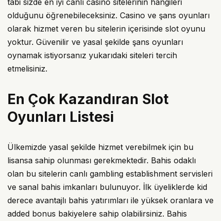
tabi sizde en iyi canlı casino sitelerinin hangileri
olduğunu öğrenebileceksiniz. Casino ve şans oyunları
olarak hizmet veren bu sitelerin içerisinde slot oyunu
yoktur. Güvenilir ve yasal şekilde şans oyunları
oynamak istiyorsanız yukarıdaki siteleri tercih
etmelisiniz.
En Çok Kazandıran Slot
Oyunları Listesi
Ülkemizde yasal şekilde hizmet verebilmek için bu
lisansa sahip olunması gerekmektedir. Bahis odaklı
olan bu sitelerin canlı gambling establishment servisleri
ve sanal bahis imkanları bulunuyor. İlk üyeliklerde kid
derece avantajlı bahis yatırımları ile yüksek oranlara ve
added bonus bakiyelere sahip olabilirsiniz. Bahis