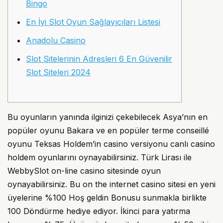
Bingo
En İyi Slot Oyun Sağlayıcıları Listesi
Anadolu Casino
Slot Sitelerinin Adresleri 6 En Güvenilir
Slot Siteleri 2024
Bu oyunların yanında ilginizi çekebilecek Asya’nın en
popüler oyunu Bakara ve en popüler terme conseillé
oyunu Teksas Holdem’in casino versiyonu canlı casino
holdem oyunlarını oynayabilirsiniz. Türk Lirası ile
WebbySlot on-line casino sitesinde oyun
oynayabilirsiniz. Bu on the internet casino sitesi en yeni
üyelerine %100 Hoş geldin Bonusu sunmakla birlikte
100 Döndürme hediye ediyor. İkinci para yatırma