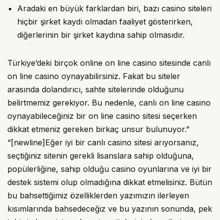
Aradaki en büyük farklardan biri, bazı casino siteleri
hiçbir şirket kaydı olmadan faaliyet gösterirken,
diğerlerinin bir şirket kaydına sahip olmasıdır.
Türkiye’deki birçok online on line casino sitesinde canlı
on line casino oynayabilirsiniz. Fakat bu siteler
arasında dolandırıcı, sahte sitelerinde olduğunu
belirtmemiz gerekiyor. Bu nedenle, canlı on line casino
oynayabileceğiniz bir on line casino sitesi seçerken
dikkat etmeniz gereken birkaç unsur bulunuyor.”
“[newline]Eğer iyi bir canlı casino sitesi arıyorsanız,
seçtiğiniz sitenin gerekli lisanslara sahip olduğuna,
popülerliğine, sahip olduğu casino oyunlarına ve iyi bir
destek sistemi olup olmadığına dikkat etmelisiniz. Bütün
bu bahsettiğimiz özelliklerden yazımızın ilerleyen
kısımlarında bahsedeceğiz ve bu yazının sonunda, pek