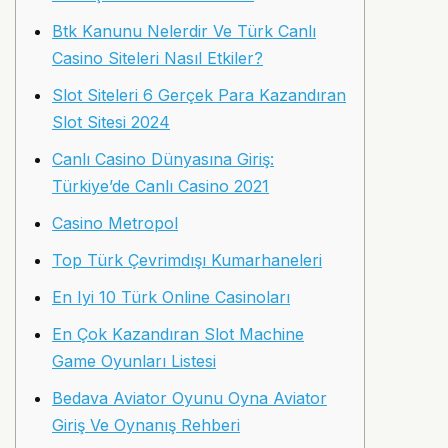
Btk Kanunu Nelerdir Ve Türk Canlı
Casino Siteleri Nasıl Etkiler?
Slot Siteleri 6 Gerçek Para Kazandıran
Slot Sitesi 2024
Canlı Casino Dünyasına Giriş:
Türkiye’de Canlı Casino 2021
Casino Metropol
Top Türk Çevrimdışı Kumarhaneleri
En Iyi 10 Türk Online Casinoları
En Çok Kazandıran Slot Machine
Game Oyunları Listesi
Bedava Aviator Oyunu Oyna Aviator
Giriş Ve Oynanış Rehberi