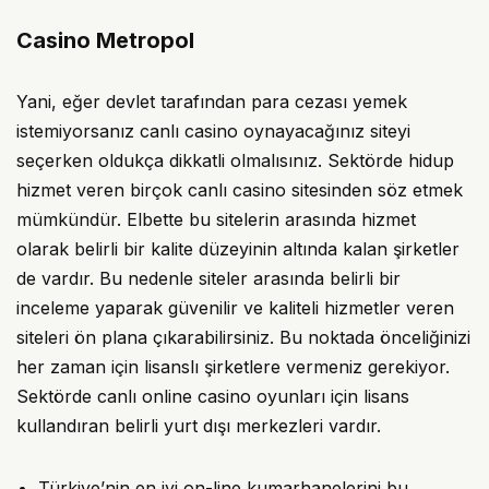
Casino Metropol
Yani, eğer devlet tarafından para cezası yemek
istemiyorsanız canlı casino oynayacağınız siteyi
seçerken oldukça dikkatli olmalısınız. Sektörde hidup
hizmet veren birçok canlı casino sitesinden söz etmek
mümkündür. Elbette bu sitelerin arasında hizmet
olarak belirli bir kalite düzeyinin altında kalan şirketler
de vardır. Bu nedenle siteler arasında belirli bir
inceleme yaparak güvenilir ve kaliteli hizmetler veren
siteleri ön plana çıkarabilirsiniz. Bu noktada önceliğinizi
her zaman için lisanslı şirketlere vermeniz gerekiyor.
Sektörde canlı online casino oyunları için lisans
kullandıran belirli yurt dışı merkezleri vardır.
Türkiye’nin en iyi on-line kumarhanelerini bu