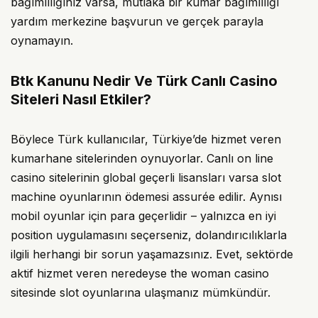
bağımlılığınız varsa, mutlaka bir kumar bağımlılığı
yardım merkezine başvurun ve gerçek parayla
oynamayın.
Btk Kanunu Nedir Ve Türk Canlı Casino
Siteleri Nasıl Etkiler?
Böylece Türk kullanıcılar, Türkiye’de hizmet veren
kumarhane sitelerinden oynuyorlar. Canlı on line
casino sitelerinin global geçerli lisansları varsa slot
machine oyunlarının ödemesi assurée edilir. Aynısı
mobil oyunlar için para geçerlidir – yalnızca en iyi
position uygulamasını seçerseniz, dolandırıcılıklarla
ilgili herhangi bir sorun yaşamazsınız. Evet, sektörde
aktif hizmet veren neredeyse the woman casino
sitesinde slot oyunlarına ulaşmanız mümkündür.