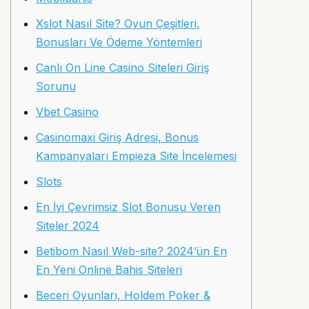
Xslot Nasıl Site? Oyun Çeşitleri,
Bonusları Ve Ödeme Yöntemleri
Canlı On Line Casino Siteleri Giriş
Sorunu
Vbet Casino
Casinomaxi Giriş Adresi, Bonus
Kampanyaları Empieza Site İncelemesi
Slots
En İyi Çevrimsiz Slot Bonusu Veren
Siteler 2024
Betibom Nasıl Web-site? 2024’ün En
En Yeni Online Bahis Siteleri
Beceri Oyunları, Holdem Poker &