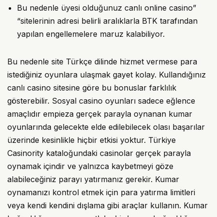
Bu nedenle üyesi olduğunuz canlı online casino”
“sitelerinin adresi belirli aralıklarla BTK tarafından
yapılan engellemelere maruz kalabiliyor.
Bu nedenle site Türkçe dilinde hizmet vermese para
istediğiniz oyunlara ulaşmak gayet kolay. Kullandığınız
canlı casino sitesine göre bu bonuslar farklılık
gösterebilir. Sosyal casino oyunları sadece eğlence
amaçlıdır empieza gerçek parayla oynanan kumar
oyunlarında gelecekte elde edilebilecek olası başarılar
üzerinde kesinlikle hiçbir etkisi yoktur. Türkiye
Casinority kataloğundaki casinolar gerçek parayla
oynamak içindir ve yalnızca kaybetmeyi göze
alabileceğiniz parayı yatırmanız gerekir. Kumar
oynamanızı kontrol etmek için para yatırma limitleri
veya kendi kendini dışlama gibi araçlar kullanın. Kumar