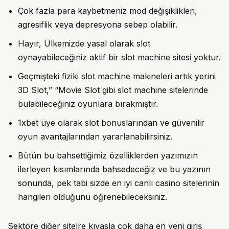
Çok fazla para kaybetmeniz mod değişiklikleri,
agresiflik veya depresyona sebep olabilir.
Hayır, Ülkemizde yasal olarak slot
oynayabileceğiniz aktif bir slot machine sitesi yoktur.
Geçmişteki fiziki slot machine makineleri artık yerini
3D Slot,” “Movie Slot gibi slot machine sitelerinde
bulabileceğiniz oyunlara bırakmıştır.
1xbet üye olarak slot bonuslarından ve güvenilir
oyun avantajlarından yararlanabilirsiniz.
Bütün bu bahsettiğimiz özelliklerden yazımızın
ilerleyen kısımlarında bahsedeceğiz ve bu yazının
sonunda, pek tabi sizde en iyi canlı casino sitelerinin
hangileri olduğunu öğrenebileceksiniz.
Sektöre diğer sitelre kıyasla çok daha en yeni giriş