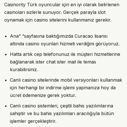
Casinority Türk oyuncular için en iyi olarak belirlenen
casinoları sizlerle sunuyor. Gerçek parayla slot
oynamak için casino sitelerini kullanmanız gerekir.
Ana” “sayfasına baktığımızda Curacao lisansı
altında casino oyunlari hizmeti verdiğini görüyoruz.
Hatta artık cep telefonunuz ile müşteri hizmetlerine
bağlanarak ister chat ister mail ile temas
kurabilirsiniz.
Canlı casino sitelerinde mobil versiyonları kullanmak
için herhangi bir indirme işlemi yapmanıza hoy da
ücret ödemenize gerek yoktur.
Canlı casino sistemleri, çeşitli bahis yazılımlarına
sahiptir ve bu bahis yazılımları aracılığıyla bütün
işlemler gerçekleştirir.