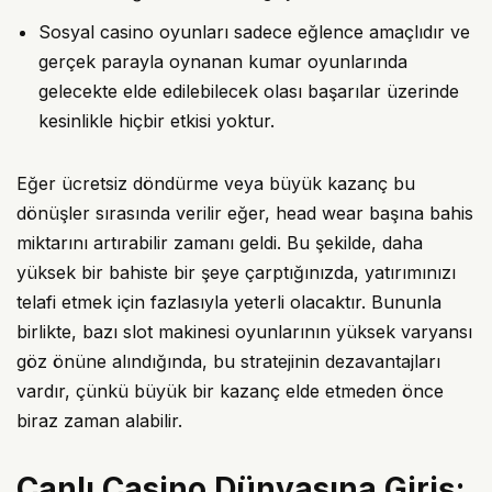
Sosyal casino oyunları sadece eğlence amaçlıdır ve
gerçek parayla oynanan kumar oyunlarında
gelecekte elde edilebilecek olası başarılar üzerinde
kesinlikle hiçbir etkisi yoktur.
Eğer ücretsiz döndürme veya büyük kazanç bu
dönüşler sırasında verilir eğer, head wear başına bahis
miktarını artırabilir zamanı geldi. Bu şekilde, daha
yüksek bir bahiste bir şeye çarptığınızda, yatırımınızı
telafi etmek için fazlasıyla yeterli olacaktır. Bununla
birlikte, bazı slot makinesi oyunlarının yüksek varyansı
göz önüne alındığında, bu stratejinin dezavantajları
vardır, çünkü büyük bir kazanç elde etmeden önce
biraz zaman alabilir.
Canlı Casino Dünyasına Giriş: