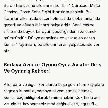
Bu on line casino sitelerinin her biri ” Curacao, Malta
Gaming, Costa Sana ” gibi lisanslara sahiptir. Bu
lisanslar ülkemizde geçerli olmasa da global anlamda
geçerli ve güvenilir lisans belgeleridir. Canlı casino
sitelerinde büyük bir oyun çeşitliliğinden söz etmek
mümkündür. Dünya genelinde çok sık talep gören
kumar” “oyunları, bu sitelerin ürün yelpazesinde yer
alır.
Bedava Aviator Oyunu Oyna Aviator Giriş
Ve Oynanış Rehberi
Aile, para ve diğer konularda başa gelen tüm kayıplara
rağmen kumar oynamaya devam etmek istemek
kumar bağımlılığı olarak tanımlanabilir. Çok fazla em
virtude de kaybetmeniz mod değişiklikleri, agresiflik