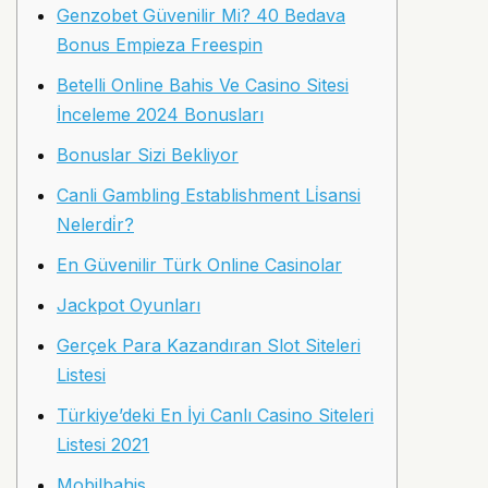
Genzobet Güvenilir Mi? 40 Bedava
Bonus Empieza Freespin
Betelli Online Bahis Ve Casino Sitesi
İnceleme 2024 Bonusları
Bonuslar Sizi Bekliyor
Canli Gambling Establishment Li̇sansi
Nelerdi̇r?
En Güvenilir Türk Online Casinolar
Jackpot Oyunları
Gerçek Para Kazandıran Slot Siteleri
Listesi
Türkiye’deki En İyi Canlı Casino Siteleri
Listesi 2021
Mobilbahis