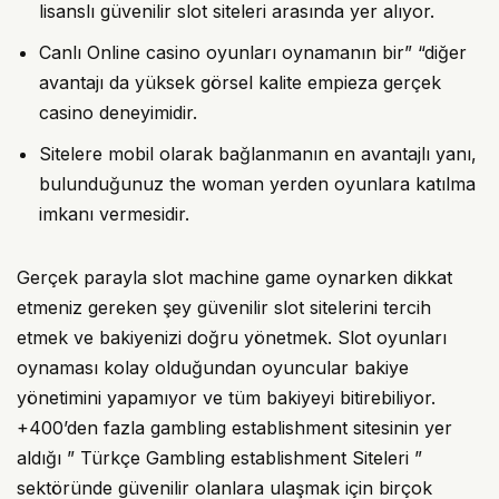
lisanslı güvenilir slot siteleri arasında yer alıyor.
Canlı Online casino oyunları oynamanın bir” “diğer
avantajı da yüksek görsel kalite empieza gerçek
casino deneyimidir.
Sitelere mobil olarak bağlanmanın en avantajlı yanı,
bulunduğunuz the woman yerden oyunlara katılma
imkanı vermesidir.
Gerçek parayla slot machine game oynarken dikkat
etmeniz gereken şey güvenilir slot sitelerini tercih
etmek ve bakiyenizi doğru yönetmek. Slot oyunları
oynaması kolay olduğundan oyuncular bakiye
yönetimini yapamıyor ve tüm bakiyeyi bitirebiliyor.
+400’den fazla gambling establishment sitesinin yer
aldığı ” Türkçe Gambling establishment Siteleri ”
sektöründe güvenilir olanlara ulaşmak için birçok