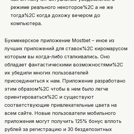
режиме реального некоторое%2C а не же
тогда%2C когда дохожу вечером до
компьютера.
Букмекерское приложение Mostbet – иное из
лучших приложений для ставок%2C киромарусом
которым вы когда-либо сталкивались. Оно
обладает фантастическими возможностями%2C
их убедили многих пользователей
присоединиться к нам. Приложение разработано
этим образом%2C чтобы в нем было легче
ориентироваться%2C и существуют
соответствующие привлекательные цвета на
всем сайте. Новые пользователи мобильного
приложения могут получить 125% бонус вплоть
рублей за регистрацию и 30 бездепозитных