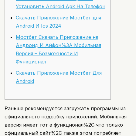
Установить Android Apk На Телефон
Скачать Приложение Мостбет для
Android И Ios 2024
Мостбет Скачать Приложение на
Андроид И Айфон%3A Мобильная
Версия – Возможности И
Функционал
Скачать Приложение Мостбет Для
Android
Раньше рекомендуется загружать программы из
официального подсобку приложений. Мобильная
версия имеет тот а функционал%2C что только
официальный сайт%2C также этом потребляет