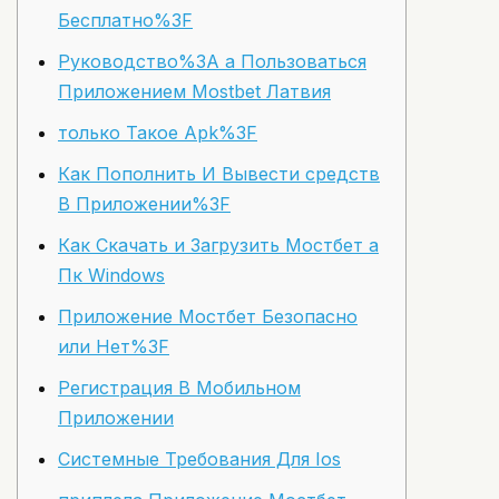
Бесплатно%3F
Руководство%3A а Пользоваться
Приложением Mostbet Латвия
только Такое Apk%3F
Как Пополнить И Вывести средств
В Приложении%3F
Как Скачать и Загрузить Мостбет а
Пк Windows
Приложение Мостбет Безопасно
или Нет%3F
Регистрация В Мобильном
Приложении
Системные Требования Для Ios