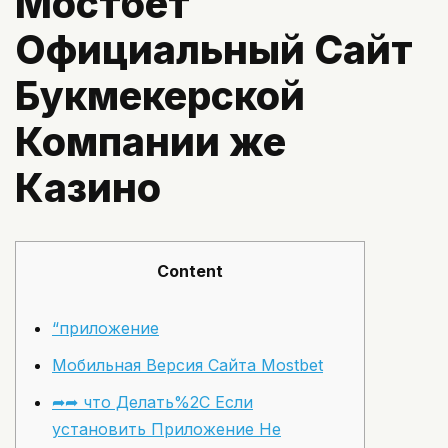
Мостбет
Официальный Сайт
Букмекерской
Компании же
Казино
Content
“приложение
Мобильная Версия Сайта Mostbet
➦➦ что Делать%2C Если
установить Приложение Не