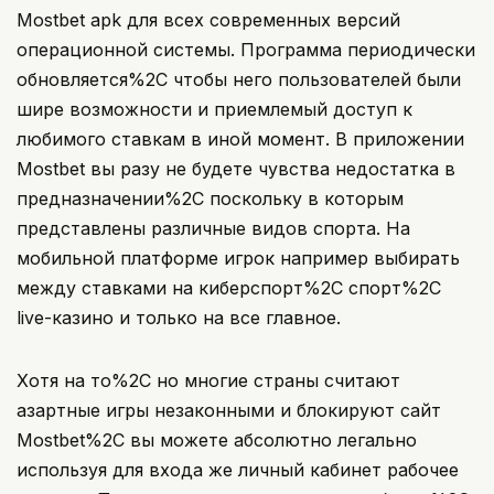
Mostbet apk для всех современных версий
операционной системы. Программа периодически
обновляется%2C чтобы него пользователей были
шире возможности и приемлемый доступ к
любимого ставкам в иной момент. В приложении
Mostbet вы разу не будете чувства недостатка в
предназначении%2C поскольку в которым
представлены различные видов спорта. На
мобильной платформе игрок например выбирать
между ставками на киберспорт%2C спорт%2C
live-казино и только на все главное.
Хотя на то%2C но многие страны считают
азартные игры незаконными и блокируют сайт
Mostbet%2C вы можете абсолютно легально
используя для входа же личный кабинет рабочее