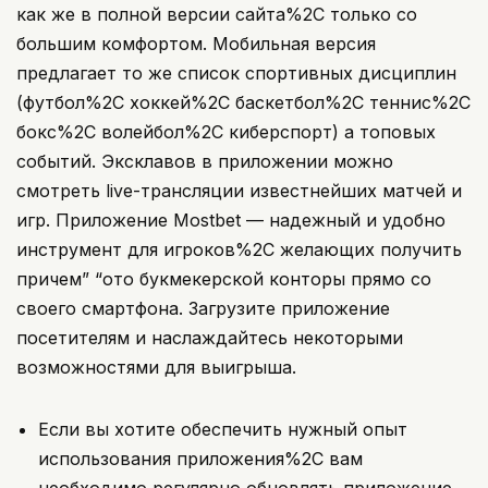
как же в полной версии сайта%2C только со
большим комфортом. Мобильная версия
предлагает то же список спортивных дисциплин
(футбол%2C хоккей%2C баскетбол%2C теннис%2C
бокс%2C волейбол%2C киберспорт) а топовых
событий. Эксклавов в приложении можно
смотреть live-трансляции известнейших матчей и
игр. Приложение Mostbet — надежный и удобно
инструмент для игроков%2C желающих получить
причем” “ото букмекерской конторы прямо со
своего смартфона. Загрузите приложение
посетителям и наслаждайтесь некоторыми
возможностями для выигрыша.
Если вы хотите обеспечить нужный опыт
использования приложения%2C вам