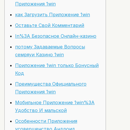
Приложения 1win
как Загрузить Приложение 1win
Оставьте Свой Комментарий
In%3A Безопасное Онлайн-казино
потому Задаваемые Вопросы
семряуи Казино 1win
Приложение 1win только Бонусный
Код
Преимущества Официального
Приложения 1win
Мобильное Приложение 1win%3A
Удобство И мальской
Особенности Приложения
усовершенство Андроид