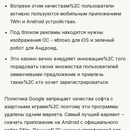
Вопреки этим качествам%2C пользователи
активно пользуются мобильным приложением
1Win и Android устройствах.
Под блоком рекламы находятся нужны
изображения ОС – яблоко для iOS и зеленый
робот для Андроид.
Это казино вечно внедряет инновации%2C того
порадовать своих множества пользователей
заманчивыми предложение и привлечь
таких%2C кто хочет зарегистрироваться.
Политика Google запрещает качестве софта с
азартными играми%2C поэтому эти программы
удалены одним маркета. Самый лучший вариант –
скачать приложение на Android с официального