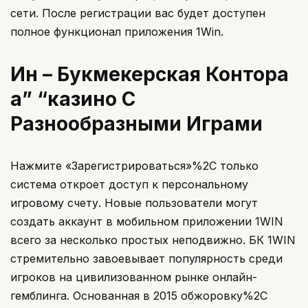
сети. После регистрации вас будет доступен
полное функционал приложения 1Win.
Ин – Букмекерская Контора
а” “казино С
Разнообразными Играми
Нажмите «Зарегистрироваться»%2C только
система откроет доступ к персональному
игровому счету. Новые пользователи могут
создать аккаунт в мобильном приложении 1WIN
всего за несколько простых неподвижно. БК 1WIN
стремительно завоевывает популярность среди
игроков на цивилизованном рынке онлайн-
гемблинга. Основанная в 2015 обжоровку%2C