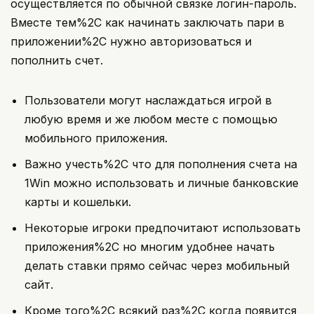
осуществляется по обычной связке логин-пароль.
Вместе тем%2C как начинать заключать пари в
приложении%2C нужно авторизоваться и
пополнить счет.
Пользователи могут наслаждаться игрой в
любую время и же любом месте с помощью
мобильного приложения.
Важно учесть%2C что для пополнения счета на
1Win можно использовать и личные банковские
карты и кошельки.
Некоторые игроки предпочитают использовать
приложения%2C но многим удобнее начать
делать ставки прямо сейчас через мобильный
сайт.
Кроме того%2C всякий раз%2C когда появится