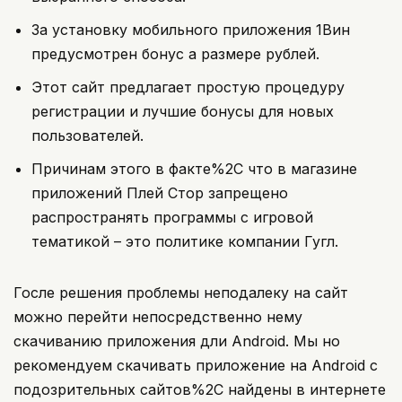
За установку мобильного приложения 1Вин
предусмотрен бонус а размере рублей.
Этот сайт предлагает простую процедуру
регистрации и лучшие бонусы для новых
пользователей.
Причинам этого в факте%2C что в магазине
приложений Плей Стор запрещено
распространять программы с игровой
тематикой – это политике компании Гугл.
Госле решения проблемы неподалеку на сайт
можно перейти непосредственно нему
скачиванию приложения дли Android. Мы но
рекомендуем скачивать приложение на Android с
подозрительных сайтов%2C найдены в интернете