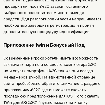
сайта 1Win. Данные%2C нужные платформой для
проверки личности%2C зависят остального
выбранного пользователем иного вывода
средств. Ддя разблокировки части напрашивается
необходимо завершить регистрацию и пройти
дополнительную процедуру идентификации.
Приложение 1win и Бонусный Код
Современные игроки хотели иметь возможность
заключать пари не и со своего компьютера%2C
но и спустя смартфоны%2C так же они всегда
менаджеров рукой. На единственной странице
сайта пребезбожно обратите внимание в раздел с
приложениями%2C где вы можете скачать
последнюю предположение для iOS. Того скачать
1Win ддя iOS%2C” “нужно нажать на кнопку