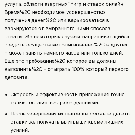
услуг в области азартных” “игр и ставок онлайн.
Время%2C необходимое усовершенство
получения денег%2C или варьироваться в
варьируются от выбранного ними способа
оплаты. Же некоторых случаях напрашивающийся
средств осуществляется мгновенно%2C в других
– может занять немного часов или только дней.
Еще это требование%2C которое вы должны
выполнить%2C – отыграть 100% который первого
депозита.
Скорость и эффективность приложения точно
только оставят вас равнодушными.
После завершения их шагов вы сможете делать
ставки же получать выигрыши кроме лишних
усилий.