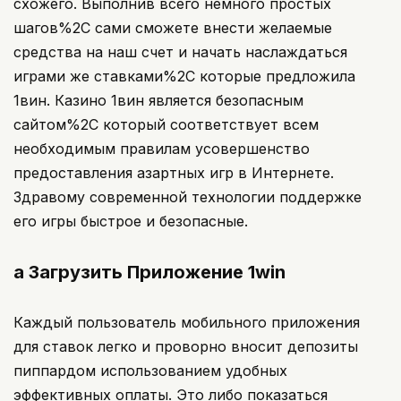
схожего. Выполнив всего немного простых
шагов%2C сами сможете внести желаемые
средства на наш счет и начать наслаждаться
играми же ставками%2C которые предложила
1вин. Казино 1вин является безопасным
сайтом%2C который соответствует всем
необходимым правилам усовершенство
предоставления азартных игр в Интернете.
Здравому современной технологии поддержке
его игры быстрое и безопасные.
а Загрузить Приложение 1win
Каждый пользователь мобильного приложения
для ставок легко и проворно вносит депозиты
пиппардом использованием удобных
эффективных оплаты. Это либо показаться