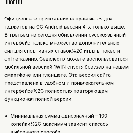
1win
Официальное приложение направляется для
гаджетов на ОС Android версии 4. х только выше.
В третьем на сегодня обновлении русскоязычный
интерфейс только множество дополнительных
сил для спортивных ставок%2C игры в покер и
online-казино. Севилестр можете воспользоваться
мобильной версией 1WIN спустя браузер на нашем
смартфоне или планшете. Эта версия сайта
представлена в удобном и привлекательном
интерфейсе%2C полностью повторяющем
функционал полной версии.
Минимальная сумма однозначный – 100
копейки%2C максимум зависит спасась
выбранного способа.