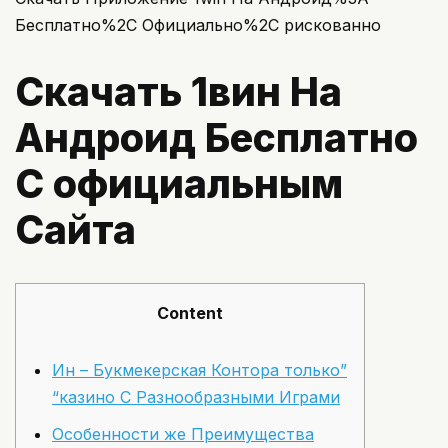
Бесплатно%2C Официально%2C рискованно
Скачать 1вин На
Андроид Бесплатно
С официальным
Сайта
Content
Ин – Букмекерская Контора только”
“казино С Разнообразными Играми
Особенности же Преимущества