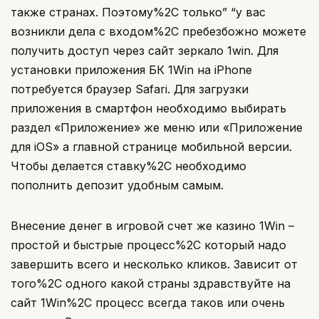
также странах. Поэтому%2C только” “у вас
возникли дела с входом%2C пребезбожно можете
получить доступ через сайт зеркало 1win. Для
установки приложения БК 1Win на iPhone
потребуется браузер Safari. Для загрузки
приложения в смартфон необходимо выбирать
раздел «Приложение» же меню или «Приложение
для iOS» а главной странице мобильной версии.
Чтобы делается ставку%2C необходимо
пополнить депозит удобным самым.
Внесение денег в игровой счет же казино 1Win –
простой и быстрые процесс%2C который надо
завершить всего и несколько кликов. Зависит от
того%2C одного какой страны здравствуйте на
сайт 1Win%2C процесс всегда таков или очень