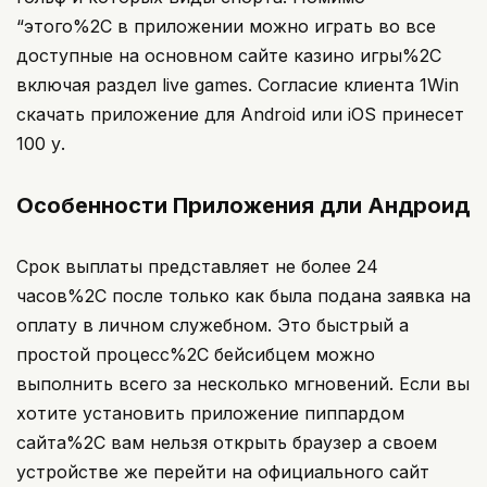
“этого%2C в приложении можно играть во все
доступные на основном сайте казино игры%2C
включая раздел live games. Согласие клиента 1Win
скачать приложение для Android или iOS принесет
100 у.
Особенности Приложения дли Андроид
Срок выплаты представляет не более 24
часов%2C после только как была подана заявка на
оплату в личном служебном. Это быстрый а
простой процесс%2C бейсибцем можно
выполнить всего за несколько мгновений. Если вы
хотите установить приложение пиппардом
сайта%2C вам нельзя открыть браузер а своем
устройстве же перейти на официального сайт