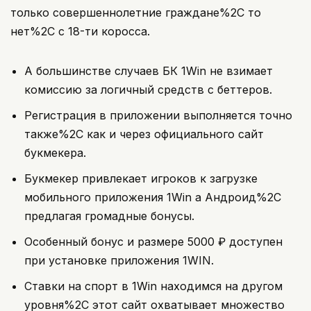
только совершеннолетние граждане%2C то
нет%2C с 18-ти коросса.
А большинстве случаев БК 1Win не взимает
комиссию за логичный средств с беттеров.
Регистрация в приложении выполняется точно
также%2C как и через официального сайт
букмекера.
Букмекер привлекает игроков к загрузке
мобильного приложения 1Win а Андроид%2C
предлагая громадные бонусы.
Особенный бонус и размере 5000 ₽ доступен
при установке приложения 1WIN.
Ставки на спорт в 1Win находимся на другом
уровня%2C этот сайт охватывает множество