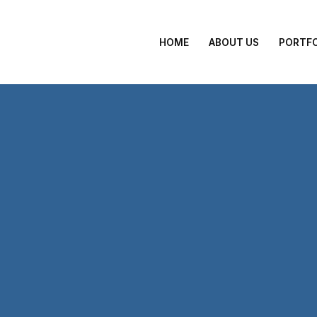
 Your Brand Online with Captivating Web Design by Mi
HOME
ABOUT US
PORTFO