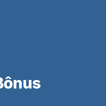
 Bônus