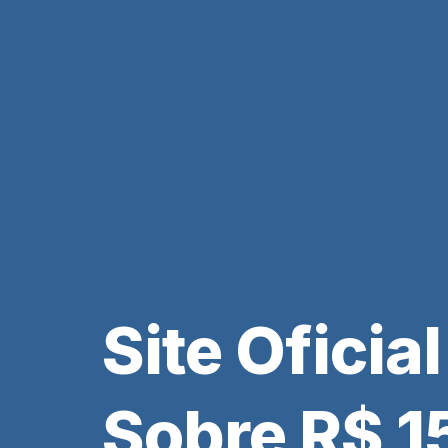
Site Oficia
Sobre R$ 