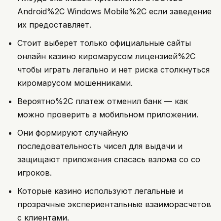
Android%2C Windows Mobile%2C если заведение
их предоставляет.
Стоит выберет только официальные сайты
онлайн казино киромарусом лицензией%2C
чтобы играть легально и нет риска столкнуться
киромарусом мошенниками.
Вероятно%2C платеж отменил банк — как
можно проверить а мобильном приложении.
Они формируют случайную
последовательность чисел для выдачи и
защищают приложения спасась взлома со со
игроков.
Которые казино используют легальные и
прозрачные экспериентальные взаиморасчетов
с клиентами.