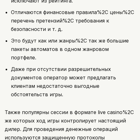
исключают из рейтинга.
Отличаются финансовые правила%2C цены%2C
перечень претензий%2C требования к
безопасности и т. д.
Это будут как или жанры%2C так же большие
пакеты автоматов в одном жанровом
портфеле.
Даже при отсутствии разрешительных
документов оператор может предлагать
клиентам недостаточно выгодные
обстоятельств игры.
Также популярны сессии в формате live casino%2C
же которых ход игры контролирует настоящий
дилер. Для проведения денежные операций
используются защищенную протоколы