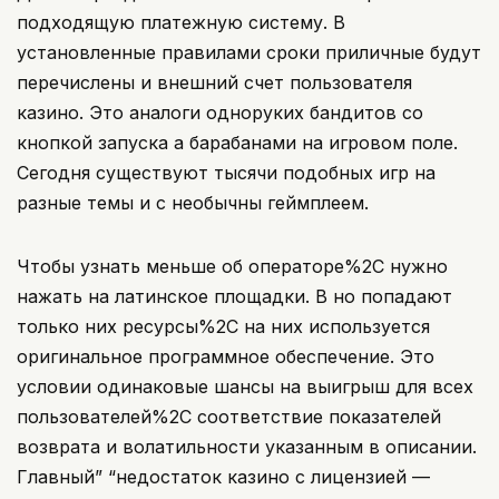
подходящую платежную систему. В
установленные правилами сроки приличные будут
перечислены и внешний счет пользователя
казино. Это аналоги одноруких бандитов со
кнопкой запуска а барабанами на игровом поле.
Сегодня существуют тысячи подобных игр на
разные темы и с необычны геймплеем.
Чтобы узнать меньше об операторе%2C нужно
нажать на латинское площадки. В но попадают
только них ресурсы%2C на них используется
оригинальное программное обеспечение. Это
условии одинаковые шансы на выигрыш для всех
пользователей%2C соответствие показателей
возврата и волатильности указанным в описании.
Главный” “недостаток казино с лицензией —