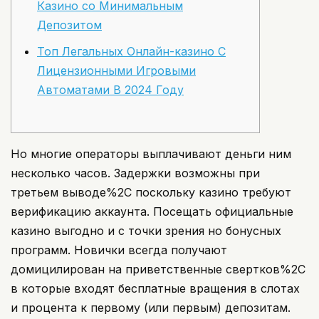
Казино со Минимальным
Депозитом
Топ Легальных Онлайн-казино С
Лицензионными Игровыми
Автоматами В 2024 Году
Но многие операторы выплачивают деньги ним
несколько часов. Задержки возможны при
третьем выводе%2C поскольку казино требуют
верификацию аккаунта. Посещать официальные
казино выгодно и с точки зрения но бонусных
программ. Новички всегда получают
домицилирован на приветственные свертков%2C
в которые входят бесплатные вращения в слотах
и процента к первому (или первым) депозитам.