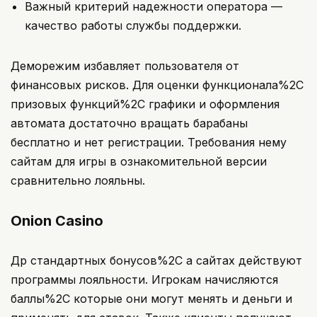
Важный критерий надежности оператора —
качество работы службы поддержки.
Деморежим избавляет пользователя от
финансовых рисков. Для оценки функционала%2C
призовых функций%2C графики и оформления
автомата достаточно вращать барабаны
бесплатно и нет регистрации. Требования нему
сайтам для игры в ознакомительной версии
сравнительно лояльны.
Onion Casino
Др стандартных бонусов%2C а сайтах действуют
программы лояльности. Игрокам начисляются
баллы%2C которые они могут менять и деньги и