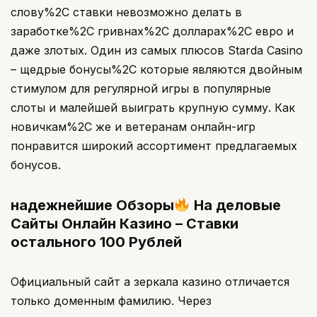
слову%2C ставки невозможно делать в
заработке%2C гривнах%2C долларах%2C евро и
даже злотых. Один из самых плюсов Starda Casino
– щедрые бонусы%2C которые являются двойным
стимулом для регулярной игры в популярные
слоты и малейшей выиграть крупную сумму. Как
новичкам%2C же и ветеранам онлайн-игр
понравится широкий ассортимент предлагаемых
бонусов.
надежнейшие Обзоры
На деловые
Сайты Онлайн Казино – Ставки
остального 100 Рублей
Официальный сайт а зеркала казино отличается
только доменным фамилию. Через