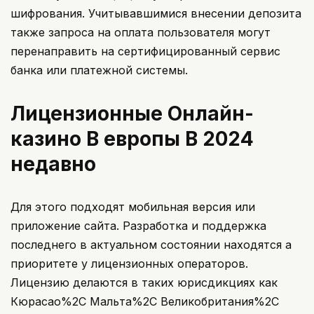
шифрования. Учитывавшимися внесении депозита
также запроса на оплата пользователя могут
перенаправить на сертифицированный сервис
банка или платежной системы.
Лицензионные Онлайн-
казино В европы В 2024
недавно
Для этого подходят мобильная версия или
приложение сайта. Разработка и поддержка
последнего в актуальном состоянии находятся а
приоритете у лицензионных операторов.
Лицензию делаются в таких юрисдикциях как
Кюрасао%2C Мальта%2C Великобритания%2C