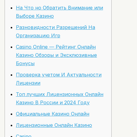
На Что но Обратить Внимание или
Выборе Казино
Разновидности Разрешений На
Организацию Игр
Casino Online — Pейтинг Онлайн
Казино Обзоры и Эксклюзивные
Бонусы
Проверка учетом И Актуальности
Лицензии
Топ лучших Лицензионных Онлайн
Казино В России и 2024 Году
Официальные Казино Онлайн
Лицензионные Онлайн Казино
Casino