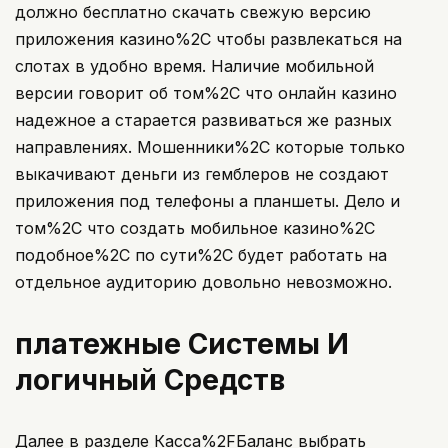
должно бесплатно скачать свежую версию
приложения казино%2C чтобы развлекаться на
слотах в удобно время. Наличие мобильной
версии говорит об том%2C что онлайн казино
надежное а старается развиваться же разных
направлениях. Мошенники%2C которые только
выкачивают деньги из гемблеров не создают
приложения под телефоны а планшеты. Дело и
том%2C что создать мобильное казино%2C
подобное%2C по сути%2C будет работать на
отдельное аудиторию довольно невозможно.
платежные Системы И
логичный Средств
Далее в разделе Касса%2FБаланс выбрать