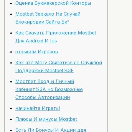
Оценка Букмекерской Конторы
Mostbet Зеркало На Случай
Блокировки Сайта Бк”
Как Скачать Приложение Mostbet
Для Android И Ios
отзывом Игроков
Как что Могу Связаться со Службой
Поддержки Mostbet%3F
Мостбет Вход и Личный
Кабинет%3A но Возможные
Способы Авторизации
начинайте Играть!
Плюсы И минусы Mostbet
Есть Ли Бонусы И Акции ддя