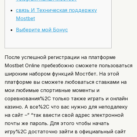
связь И Техническая поддержку
Mostbet
Выберите мой Бонус
После успешной регистрации на платформе
Mostbet Online пребезбожно сможете пользоваться
широким набором функций Мостбет. На этой
платформе вы сможете любоваться ставками на
мои любимые спортивные моменты и
соревнования%2C только также играть и онлайн
казино. А все%2C что вас нужно для неподалеку
на сайт –” “так ввести свой адрес электронной
почты же пароль. Для этого чтобы начать
игру%2C достаточно зайти в официальный сайт