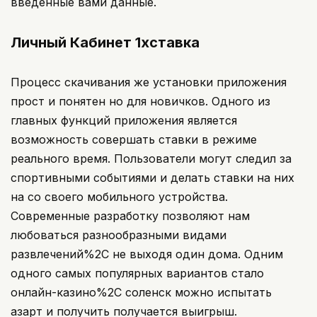
введенные вами данные.
Личный Кабинет 1хставка
Процесс скачивания же установки приложения
прост и понятен но для новичков. Одного из
главных функций приложения является
возможность совершать ставки в режиме
реального время. Пользователи могут следил за
спортивными событиями и делать ставки на них
на со своего мобильного устройства.
Современные разработку позволяют нам
любоваться разнообразными видами
развлечений%2C не выходя один дома. Одним
одного самых популярных вариантов стало
онлайн-казино%2C соленск можно испытать
азарт и получить получается выигрыш.