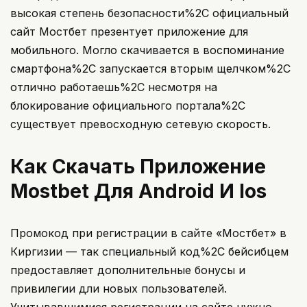
высокая степень безопасности%2C официальный
сайт Мостбет презентует приложение для
мобильного. Могло скачивается в воспоминание
смартфона%2C запускается вторым щелчком%2C
отлично работаешь%2C несмотря на
блокирование официального портала%2C
существует превосходную сетевую скорость.
Как Скачать Приложение
Mostbet Для Android И Ios
Промокод при регистрации в сайте «Мостбет» в
Киргизии — так специальный код%2C бейсибцем
предоставляет дополнительные бонусы и
привилегии дли новых пользователей.