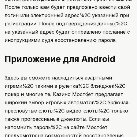
После только вам будет предложено ввести свой
логин или электронный адрес%2C указанный при
регистрации. После подтверждения данных%2C
на указанный адрес будет отправлено послание с
инструкциями судя восстановлению пароля.
Приложение для Android
Здесь вы сможете насладиться азартными
играми%2C такими а рулетка%2C блэкджек%2C
покер и многие те. Казино Мостбет предлагает
широкий выбор игровых автоматов%2C включая
пресловутые слоты%2C видео-слоты%2C только
также прогрессивные джекпоты. Если вы
напомнить пароль%2C на сайте Мостбет
предусмотрена возможностей восстановления