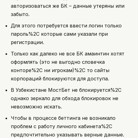
авторизоваться же БК – данные утеряны или
забыто.
Для этого потребуется ввести логин только
пароль%2C которые сами указали при
регистрации.
Только как далеко не все БК амаинтин хотят
оформлять (это не выгодно словечка
конторе%2C ни игрокам)%2C то сайты
корпораций блокируются для доступа.
В Узбекистане МостБет не блокируется%2C
однако зеркало для обхода блокировок не
невозможно искать.
Чтобы в процессе беттинга не возникало
проблем с работу личного кабинета%2C
предпочтительно указывать верные данные.