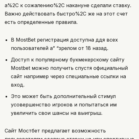
а%2C к сожалению%2C накануне сделали ставку.
Важно действовать быстро%2C же на этот счет
есть определенные правила.
В MostBet регистрация доступна ддя всех
пользователей а” “зрелом от 18 назад.
Доступ к популярному букмекерскому сайту
Mostbet можно получить спустя официальный
сайт например через специальные ссылки на
вход.
Это может быть дополнительный стимул
усовершенство игроков и попытаться им
увеличить свои шансы на выигрыш.
Сайт Мостбет предлагает возможность