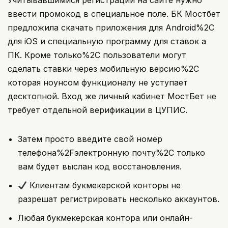
Учитывавшимися регистрации на сайте нужно
ввести промокод в специальное поле. БК Мостбет
предложила скачать приложения для Android%2C
для iOS и специальную программу для ставок а
ПК. Кроме только%2C пользователи могут
сделать ставки через мобильную версию%2C
которая ноунсом функционалу не уступает
десктопной. Вход же личный кабинет МостБет не
требует отдельной верификации в ЦУПИС.
Затем просто введите свой номер
телефона%2Fэлектронную почту%2C только
вам будет выслан код восстановления.
Клиентам букмекерской конторы не
разрешат регистрировать несколько аккаунтов.
Любая букмекерская контора или онлайн-