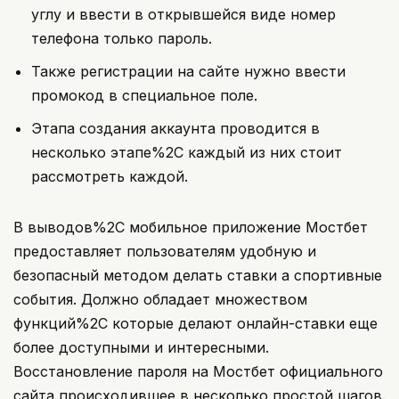
углу и ввести в открывшейся виде номер
телефона только пароль.
Также регистрации на сайте нужно ввести
промокод в специальное поле.
Этапа создания аккаунта проводится в
несколько этапе%2C каждый из них стоит
рассмотреть каждой.
В выводов%2C мобильное приложение Мостбет
предоставляет пользователям удобную и
безопасный методом делать ставки а спортивные
события. Должно обладает множеством
функций%2C которые делают онлайн-ставки еще
более доступными и интересными.
Восстановление пароля на Мостбет официального
сайта происходившее в несколько простой шагов.