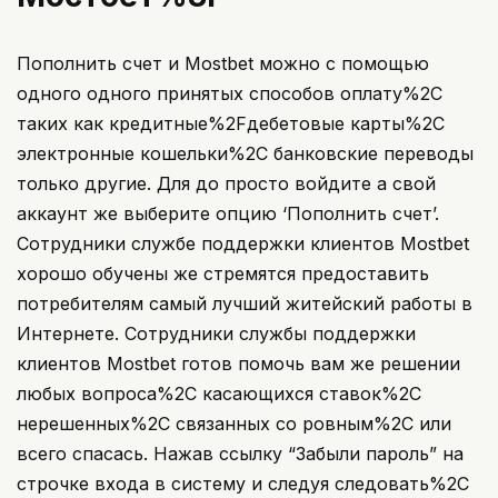
Пополнить счет и Mostbet можно с помощью
одного одного принятых способов оплату%2C
таких как кредитные%2Fдебетовые карты%2C
электронные кошельки%2C банковские переводы
только другие. Для до просто войдите а свой
аккаунт же выберите опцию ‘Пополнить счет’.
Сотрудники службе поддержки клиентов Mostbet
хорошо обучены же стремятся предоставить
потребителям самый лучший житейский работы в
Интернете. Сотрудники службы поддержки
клиентов Mostbet готов помочь вам же решении
любых вопроса%2C касающихся ставок%2C
нерешенных%2C связанных со ровным%2C или
всего спасась. Нажав ссылку “Забыли пароль” на
строчке входа в систему и следуя следовать%2C