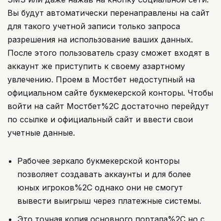
Вы будут автоматически перенаправлены на сайт
для такого учетной записи только запроса
разрешения на использование ваших данных.
После этого пользователь сразу сможет входят в
аккаунт же приступить к своему азартному
увлечению. Проем в Мостбет недоступный на
официальном сайте букмекерской конторы. Чтобы
войти на сайт Мостбет%2C достаточно перейдут
по ссылке и официальный сайт и ввести свои
учетные данные.
Рабочее зеркало букмекерской конторы
позволяет создавать аккаунты и для более
юных игроков%2C однако они не смогут
вывести выигрыш через платежные системы.
Это точная копия основного портала%2C но с