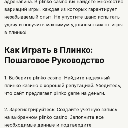
адреналина. В plinko casino вы найдете множество
вариаций игры, каждая из которых гарантирует
незабываемый опыт. Не упустите шанс испытать
удачу и получить максимум удовольствия от игры
в плинко!
Как Играть в Плинко:
Пошаговое Руководство
1. Выберите plinko casino: Найдите надежный
плинко казино с хорошей репутацией. Убедитесь,
что сайт предлагает plinko game на деньги.
2. Зарегистрируйтесь: Создайте учетную запись
на выбранном plinko casino. Заполните все
необходимые данные и подтвердите