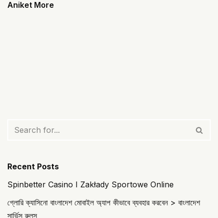
Aniket More
Recent Posts
Spinbetter Casino I Zakłady Sportowe Online
গ্লোরি ক্যাসিনো বাংলাদেশ মোবাইল অ্যাপ কীভাবে ব্যবহার করবেন > বাংলাদেশ
সার্ভিস রুলস