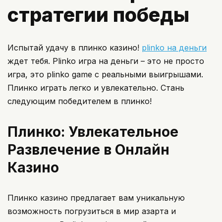
стратегии победы
Испытай удачу в плинко казино!
plinko на деньги
ждет тебя. Plinko игра на деньги – это не просто
игра, это plinko game с реальными выигрышами.
Плинко играть легко и увлекательно. Стань
следующим победителем в плинко!
Плинко: Увлекательное
Развлечение в Онлайн
Казино
Плинко казино предлагает вам уникальную
возможность погрузиться в мир азарта и