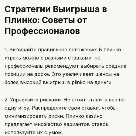
Стратегии Выигрыша в
Плинко: Советы от
Профессионалов
1. Выбирайте правильное положение: В плинко
играть можно с разными ставками, но
профессионалы рекомендуют выбирать средние
позиции на доске. Это увеличивает шансы на
более высокий выигрыш в plinko на деньги.
2. Управляйте рисками: Не стоит ставить все на
одну игру. Распределите свои ставки, чтобы
минимизировать риски. Плинко казино
предлагает множество вариантов ставок,
используйте их с умом.