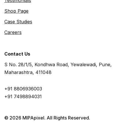
Testimonials
Shop Page
Case Studies
Careers
Contact Us
S No. 28/1/5, Kondhwa Road, Yewalewadi, Pune,
Maharashtra, 411048
+91 8806936003
+91 7498894031
© 2026 MIPApixel. All Rights Reserved.