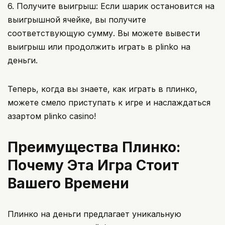
6. Получите выигрыш: Если шарик остановится на
выигрышной ячейке, вы получите
соответствующую сумму. Вы можете вывести
выигрыш или продолжить играть в plinko на
деньги.
Теперь, когда вы знаете, как играть в плинко,
можете смело приступать к игре и наслаждаться
азартом plinko casino!
Преимущества Плинко:
Почему Эта Игра Стоит
Вашего Времени
Плинко на деньги предлагает уникальную