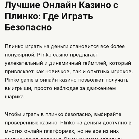
Лучшие Онлайн Казино с
Плинко: Где Играть
Безопасно
Плинко играть на деньги становится все более
популярной. Plinko casino предлагает
увлекательный и динамичный геймплей, который
привлекает как новичков, так и опытных игроков.
Plinko game в онлайн казино позволяет получать
выигрыши, просто наблюдая за движением
шарика.
Чтобы играть в плинко безопасно, выбирайте
проверенные казино. Plinko на деньги доступно в
многих онлайн платформах, но не все из них