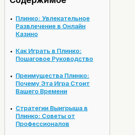
Содержимое
Плинко: Увлекательное
Развлечение в Онлайн
Казино
Как Играть в Плинко:
Пошаговое Руководство
Преимущества Плинко:
Почему Эта Игра Стоит
Вашего Времени
Стратегии Выигрыша в
Плинко: Советы от
Профессионалов