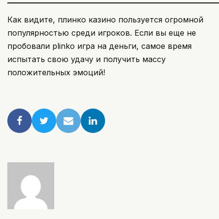
Как видите, плинко казино пользуется огромной
популярностью среди игроков. Если вы еще не
пробовали plinko игра на деньги, самое время
испытать свою удачу и получить массу
положительных эмоций!