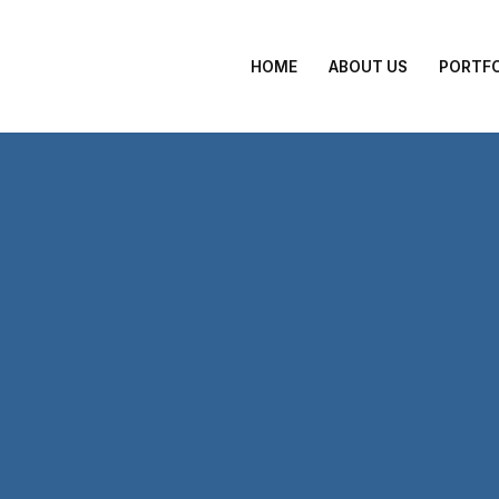
 Your Brand Online with Captivating Web Design by Mi
HOME
ABOUT US
PORTFO