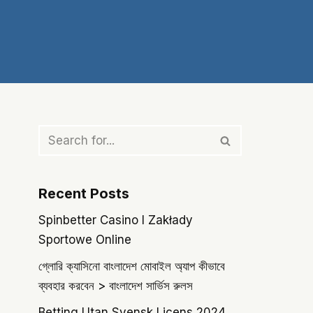
Recent Posts
Spinbetter Casino I Zakłady
Sportowe Online
গ্লোরি ক্যাসিনো বাংলাদেশ মোবাইল অ্যাপ কীভাবে
ব্যবহার করবেন > বাংলাদেশ সার্ভিস রুলস
Betting Utan Svensk Licens 2024