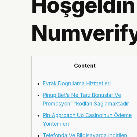
Hoşgeldin
Numverif
Content
Evrak Doğrulama Hizmetleri
Pinup Bet’e Ne Tarz Bonuslar Ve
Promosyon” “kodları Sağlamaktadır
Pin Approach Up Casino’nun Ödeme
Yöntemleri
Telefonda Ve Bilgisayarda Indirilen