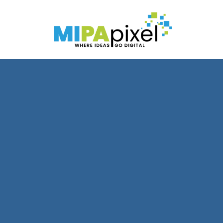
Elevate
Skip
to
content