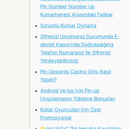
Pin Number Number Up
Kumarhanesi Arasındaki Farklar
Sorumlu Kumar Oynama
Şifrenizi Unutmanız Durumunda E-
devlet Kapısı’nda Doğruladığınız
Telefon Numaranız Ile Şifrenizi
Yenileyebilirsiniz
Pin Upwards Casino Giriş Nasıl
Yapılır?
Android Ve Ios Için Pin-up
Uygulamasını Yükleme Bonusları
Kulüp Oyuncuları Için Özel
Promosyonlar
pin Up’ta” “bir Hesaba Kaydolma