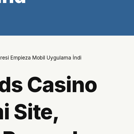
dresi Empieza Mobil Uygulama İndi
s Сasino ️
i Site,