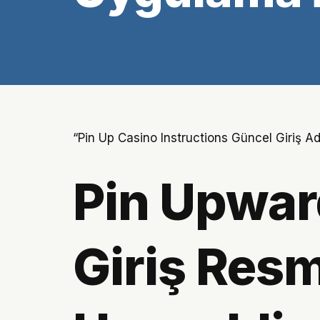
“Pin Up Casino Instructions Güncel Giriş A
Pin Upward
Giriş Resm