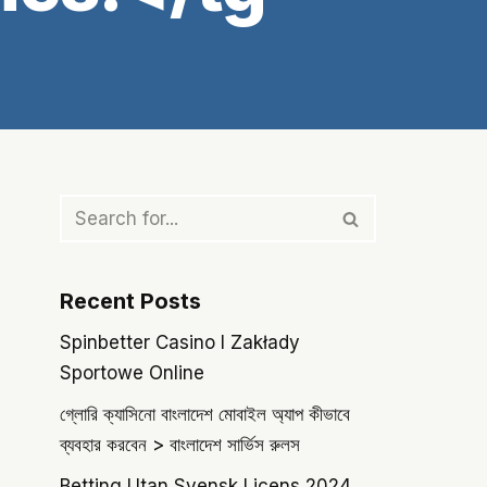
Recent Posts
Spinbetter Casino I Zakłady
Sportowe Online
গ্লোরি ক্যাসিনো বাংলাদেশ মোবাইল অ্যাপ কীভাবে
ব্যবহার করবেন > বাংলাদেশ সার্ভিস রুলস
Betting Utan Svensk Licens 2024