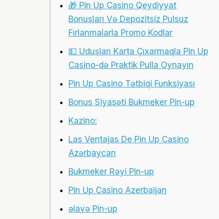
🎁 Pin Up Casino Qeydiyyat
Bonusları Və Depozitsiz Pulsuz
Fırlanmalarla Promo Kodlar
💵 Uduşları Karta Çıxarmaqla Pin Up
Casino-də Praktik Pulla Oynayın
Pin Up Casino Tətbiqi Funksiyası
Bonus Siyasəti Bukmeker Pin-up
Kazino:
Las Ventajas De Pin Up Casino
Azərbaycan
Bukmeker Rəyi Pin-up
Pin Up Casino Azerbaijan
əlavə Pin-up