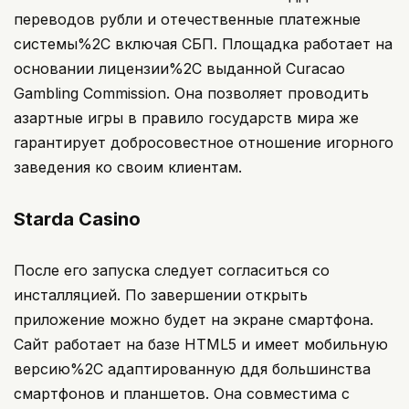
переводов рубли и отечественные платежные
системы%2C включая СБП. Площадка работает на
основании лицензии%2C выданной Curacao
Gambling Commission. Она позволяет проводить
азартные игры в правило государств мира же
гарантирует добросовестное отношение игорного
заведения ко своим клиентам.
Starda Casino
После его запуска следует согласиться со
инсталляцией. По завершении открыть
приложение можно будет на экране смартфона.
Сайт работает на базе HTML5 и имеет мобильную
версию%2C адаптированную ддя большинства
смартфонов и планшетов. Она совместима с