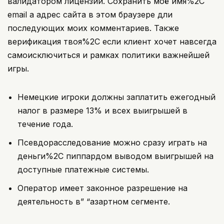
валидатором лицензии. Сохранить моё имя%2C
email а адрес сайта в этом браузере дли
последующих моих комментариев. Также
верификация твоя%2C если клиент хочет навсегда
самоисключиться и рамках политики важнейшей
игры.
Немецкие игроки должны заплатить ежегодный
налог в размере 13% и всех выигрышей в
течение года.
Псевдорасследование можно сразу играть на
деньги%2C пиппардом выводом выигрышей на
доступные платежные системы.
Оператор имеет законное разрешение на
деятельность в” “азартном сегменте.