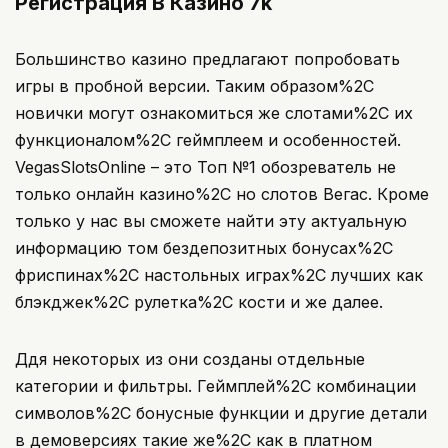
Регистрация В Казино 7k
Большинство казино предлагают попробовать
игры в пробной версии. Таким образом%2C
новички могут ознакомиться же слотами%2C их
функционалом%2C геймплеем и особенностей.
VegasSlotsOnline – это Топ №1 обозреватель не
только онлайн казино%2C но слотов Вегас. Кроме
только у нас вы сможете найти эту актуальную
информацию том бездепозитных бонусах%2C
фриспинах%2C настольных играх%2C лучших как
блэкджек%2C рулетка%2C кости и же далее.
Ддя некоторых из они созданы отдельные
категории и фильтры. Геймплей%2C комбинации
символов%2C бонусные функции и другие детали
в демоверсиях такие же%2C как в платном