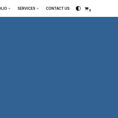
papixel.
LIO
SERVICES
CONTACT US
0