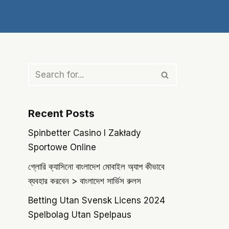
Recent Posts
Spinbetter Casino I Zakłady
Sportowe Online
গ্লোরি ক্যাসিনো বাংলাদেশ মোবাইল অ্যাপ কীভাবে
ব্যবহার করবেন > বাংলাদেশ সার্ভিস রুলস
Betting Utan Svensk Licens 2024
Spelbolag Utan Spelpaus