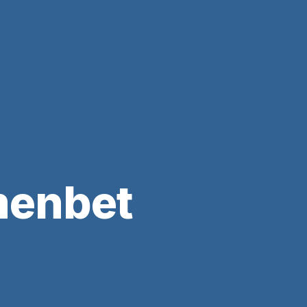
enbet