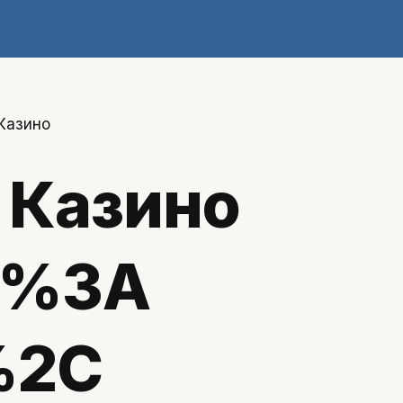
Казино
 Казино
t%3A
%2C