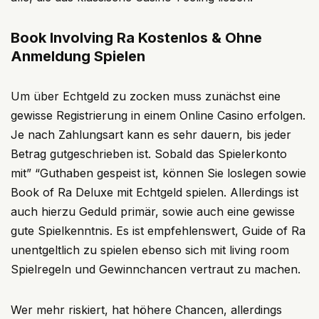
Book Involving Ra Kostenlos & Ohne
Anmeldung Spielen
Um über Echtgeld zu zocken muss zunächst eine
gewisse Registrierung in einem Online Casino erfolgen.
Je nach Zahlungsart kann es sehr dauern, bis jeder
Betrag gutgeschrieben ist. Sobald das Spielerkonto
mit” “Guthaben gespeist ist, können Sie loslegen sowie
Book of Ra Deluxe mit Echtgeld spielen. Allerdings ist
auch hierzu Geduld primär, sowie auch eine gewisse
gute Spielkenntnis. Es ist empfehlenswert, Guide of Ra
unentgeltlich zu spielen ebenso sich mit living room
Spielregeln und Gewinnchancen vertraut zu machen.
Wer mehr riskiert, hat höhere Chancen, allerdings