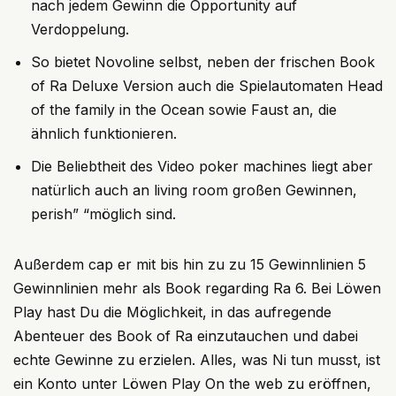
nach jedem Gewinn die Opportunity auf
Verdoppelung.
So bietet Novoline selbst, neben der frischen Book
of Ra Deluxe Version auch die Spielautomaten Head
of the family in the Ocean sowie Faust an, die
ähnlich funktionieren.
Die Beliebtheit des Video poker machines liegt aber
natürlich auch an living room großen Gewinnen,
perish” “möglich sind.
Außerdem cap er mit bis hin zu zu 15 Gewinnlinien 5
Gewinnlinien mehr als Book regarding Ra 6. Bei Löwen
Play hast Du die Möglichkeit, in das aufregende
Abenteuer des Book of Ra einzutauchen und dabei
echte Gewinne zu erzielen. Alles, was Ni tun musst, ist
ein Konto unter Löwen Play On the web zu eröffnen,