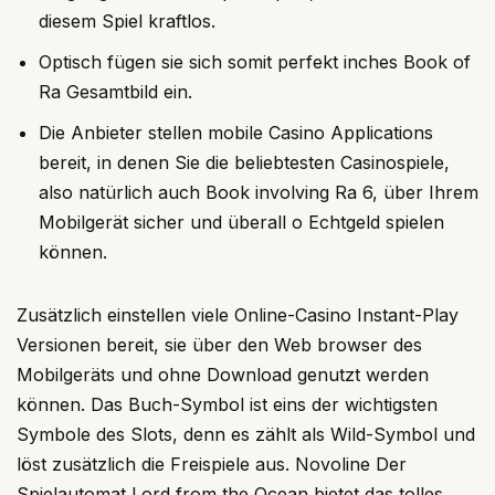
diesem Spiel kraftlos.
Optisch fügen sie sich somit perfekt inches Book of
Ra Gesamtbild ein.
Die Anbieter stellen mobile Casino Applications
bereit, in denen Sie die beliebtesten Casinospiele,
also natürlich auch Book involving Ra 6, über Ihrem
Mobilgerät sicher und überall o Echtgeld spielen
können.
Zusätzlich einstellen viele Online-Casino Instant-Play
Versionen bereit, sie über den Web browser des
Mobilgeräts und ohne Download genutzt werden
können. Das Buch-Symbol ist eins der wichtigsten
Symbole des Slots, denn es zählt als Wild-Symbol und
löst zusätzlich die Freispiele aus. Novoline Der
Spielautomat Lord from the Ocean bietet das tolles