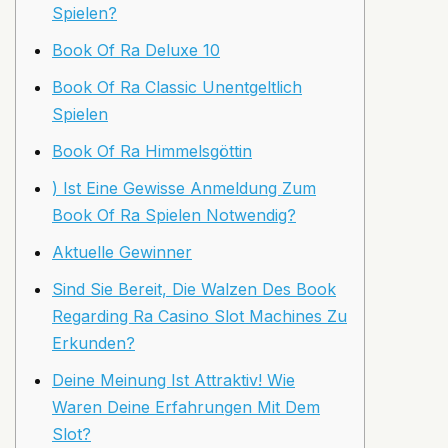
Spielen?
Book Of Ra Deluxe 10
Book Of Ra Classic Unentgeltlich
Spielen
Book Of Ra Himmelsgöttin
) Ist Eine Gewisse Anmeldung Zum
Book Of Ra Spielen Notwendig?
Aktuelle Gewinner
Sind Sie Bereit, Die Walzen Des Book
Regarding Ra Casino Slot Machines Zu
Erkunden?
Deine Meinung Ist Attraktiv! Wie
Waren Deine Erfahrungen Mit Dem
Slot?