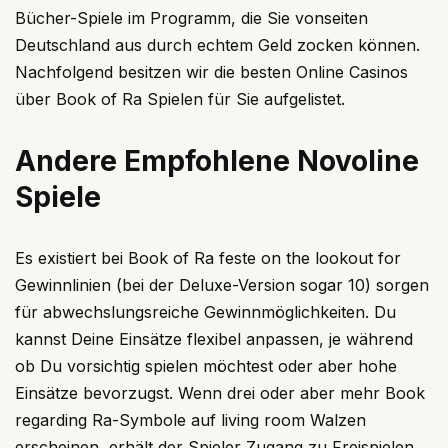
Bücher-Spiele im Programm, die Sie vonseiten
Deutschland aus durch echtem Geld zocken können.
Nachfolgend besitzen wir die besten Online Casinos
über Book of Ra Spielen für Sie aufgelistet.
Andere Empfohlene Novoline
Spiele
Es existiert bei Book of Ra feste on the lookout for
Gewinnlinien (bei der Deluxe-Version sogar 10) sorgen
für abwechslungsreiche Gewinnmöglichkeiten. Du
kannst Deine Einsätze flexibel anpassen, je während
ob Du vorsichtig spielen möchtest oder aber hohe
Einsätze bevorzugst. Wenn drei oder aber mehr Book
regarding Ra-Symbole auf living room Walzen
erscheinen, erhält der Spieler Zugang zu Freispielen.