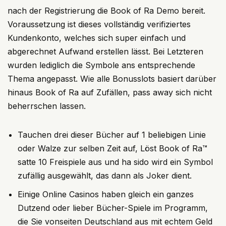
nach der Registrierung die Book of Ra Demo bereit.
Voraussetzung ist dieses vollständig verifiziertes
Kundenkonto, welches sich super einfach und
abgerechnet Aufwand erstellen lässt. Bei Letzteren
wurden lediglich die Symbole ans entsprechende
Thema angepasst. Wie alle Bonusslots basiert darüber
hinaus Book of Ra auf Zufällen, pass away sich nicht
beherrschen lassen.
Tauchen drei dieser Bücher auf 1 beliebigen Linie
oder Walze zur selben Zeit auf, Löst Book of Ra™
satte 10 Freispiele aus und ha sido wird ein Symbol
zufällig ausgewählt, das dann als Joker dient.
Einige Online Casinos haben gleich ein ganzes
Dutzend oder lieber Bücher-Spiele im Programm,
die Sie vonseiten Deutschland aus mit echtem Geld