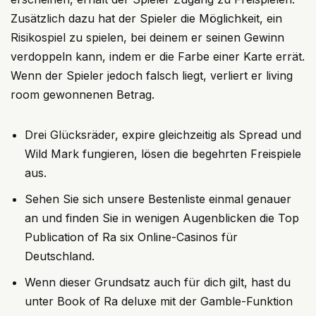
Zusätzlich dazu hat der Spieler die Möglichkeit, ein
Risikospiel zu spielen, bei deinem er seinen Gewinn
verdoppeln kann, indem er die Farbe einer Karte errät.
Wenn der Spieler jedoch falsch liegt, verliert er living
room gewonnenen Betrag.
Drei Glücksräder, expire gleichzeitig als Spread und
Wild Mark fungieren, lösen die begehrten Freispiele
aus.
Sehen Sie sich unsere Bestenliste einmal genauer
an und finden Sie in wenigen Augenblicken die Top
Publication of Ra six Online-Casinos für
Deutschland.
Wenn dieser Grundsatz auch für dich gilt, hast du
unter Book of Ra deluxe mit der Gamble-Funktion