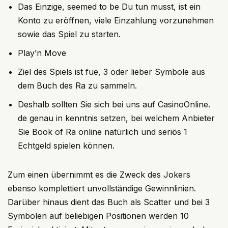
Das Einzige, seemed to be Du tun musst, ist ein
Konto zu eröffnen, viele Einzahlung vorzunehmen
sowie das Spiel zu starten.
Play’n Move
Ziel des Spiels ist fue, 3 oder lieber Symbole aus
dem Buch des Ra zu sammeln.
Deshalb sollten Sie sich bei uns auf CasinoOnline.
de genau in kenntnis setzen, bei welchem Anbieter
Sie Book of Ra online natürlich und seriös 1
Echtgeld spielen können.
Zum einen übernimmt es die Zweck des Jokers
ebenso komplettiert unvollständige Gewinnlinien.
Darüber hinaus dient das Buch als Scatter und bei 3
Symbolen auf beliebigen Positionen werden 10