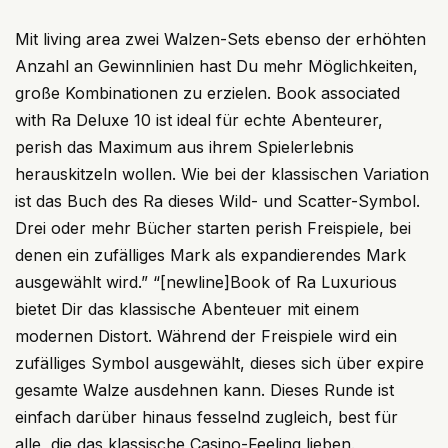
Mit living area zwei Walzen-Sets ebenso der erhöhten
Anzahl an Gewinnlinien hast Du mehr Möglichkeiten,
große Kombinationen zu erzielen. Book associated
with Ra Deluxe 10 ist ideal für echte Abenteurer,
perish das Maximum aus ihrem Spielerlebnis
herauskitzeln wollen. Wie bei der klassischen Variation
ist das Buch des Ra dieses Wild- und Scatter-Symbol.
Drei oder mehr Bücher starten perish Freispiele, bei
denen ein zufälliges Mark als expandierendes Mark
ausgewählt wird.” “[newline]Book of Ra Luxurious
bietet Dir das klassische Abenteuer mit einem
modernen Distort. Während der Freispiele wird ein
zufälliges Symbol ausgewählt, dieses sich über expire
gesamte Walze ausdehnen kann. Dieses Runde ist
einfach darüber hinaus fesselnd zugleich, best für
alle, die das klassische Casino-Feeling lieben.