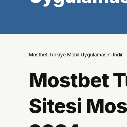
Mostbet Türkiye Mobil Uygulamasını Indir
Mostbet T
Sitesi Mo