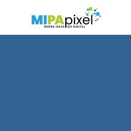
Elevate
Skip
to
content