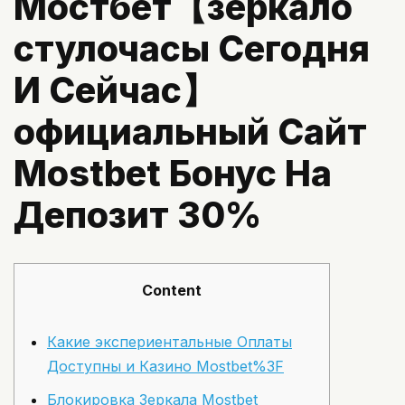
Мостбет【зеркало
стулочасы Сегодня
И Сейчас】
официальный Сайт
Mostbet Бонус На
Депозит 30%
Content
Какие экспериентальные Оплаты
Доступны и Казино Mostbet%3F
Блокировка Зеркала Mostbet