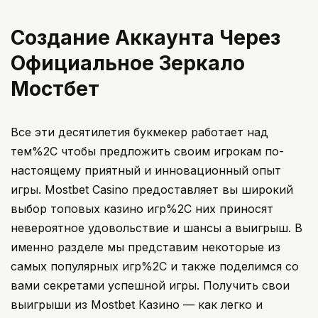
Создание Аккаунта Через
Официальное Зеркало
Мостбет
Все эти десятилетия букмекер работает над
тем%2C чтобы предложить своим игрокам по-
настоящему приятный и инновационный опыт
игры. Mostbet Casino предоставляет вы широкий
выбор топовых казино игр%2C них приносят
невероятное удовольствие и шансы а выигрыш. В
именно разделе мы представим некоторые из
самых популярных игр%2C и также поделимся со
вами секретами успешной игры. Получить свои
выигрыши из Mostbet Казино — как легко и