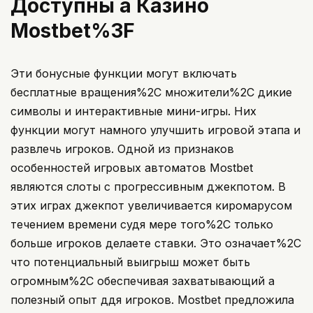
Доступны а Казино
Mostbet%3F
Эти бонусные функции могут включать
бесплатные вращения%2C множители%2C дикие
символы и интерактивные мини-игры. Них
функции могут намного улучшить игровой этапа и
развлечь игроков. Одной из признаков
особенностей игровых автоматов Mostbet
являются слоты с прогрессивным джекпотом. В
этих играх джекпот увеличивается киромарусом
течением времени судя мере того%2C только
больше игроков делаете ставки. Это означает%2C
что потенциальный выигрыш может быть
огромным%2C обеспечивая захватывающий а
полезный опыт ддя игроков. Mostbet предложила