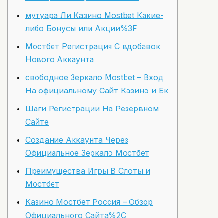
мутуара Ли Казино Mostbet Какие-
либо Бонусы или Акции%3F
Мостбет Регистрация С вдобавок
Нового Аккаунта
свободное Зеркало Mostbet – Вход
На официальному Сайт Казино и Бк
Шаги Регистрации На Резервном
Сайте
Создание Аккаунта Через
Официальное Зеркало Мостбет
Преимущества Игры В Слоты и
Мостбет
Казино Мостбет Россия – Обзор
Официального Сайта%2C