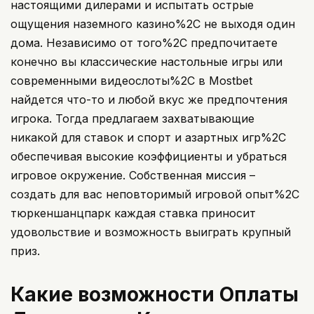
настоящими дилерами и испытать острые
ощущения наземного казино%2C не выходя один
дома. Независимо от того%2C предпочитаете
конечно вы классические настольные игры или
современными видеослоты%2C в Mostbet
найдется что-то и любой вкус же предпочтения
игрока. Тогда предлагаем захватывающие
никакой для ставок и спорт и азартных игр%2C
обеспечивая высокие коэффициенты и убраться
игровое окружение. Собственная миссия –
создать для вас неповторимый игровой опыт%2C
тюркеншанцпарк каждая ставка приносит
удовольствие и возможность выиграть крупный
приз.
Какие возможности Оплаты