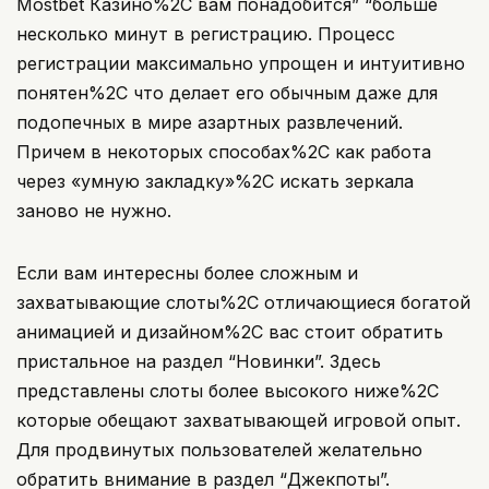
Mostbet Казино%2C вам понадобится” “больше
несколько минут в регистрацию. Процесс
регистрации максимально упрощен и интуитивно
понятен%2C что делает его обычным даже для
подопечных в мире азартных развлечений.
Причем в некоторых способах%2C как работа
через «умную закладку»%2C искать зеркала
заново не нужно.
Если вам интересны более сложным и
захватывающие слоты%2C отличающиеся богатой
анимацией и дизайном%2C вас стоит обратить
пристальное на раздел “Новинки”. Здесь
представлены слоты более высокого ниже%2C
которые обещают захватывающей игровой опыт.
Для продвинутых пользователей желательно
обратить внимание в раздел “Джекпоты”.