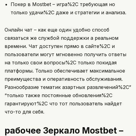
Покер в Mostbet – игра%2C требующая но
только удачи%2C даже и стратегии и анализа.
Онлайн чат – как еще один удобно способ
связаться же службой поддержки а реальном
времени. Чат доступен прямо в сайте%2C и
пользователи могут мгновенно получить ответы
на только свои вопросы%2C только покидая
платформы. Только обеспечивает максимальное
преимущества и оперативность обслуживания.
Разнообразие тематик азартных развлечений%2C”
“только также постоянные обновления%2C
гарантируют%2C что тот пользователь найдет
что-то для себя.
рабочее Зеркало Mostbet –