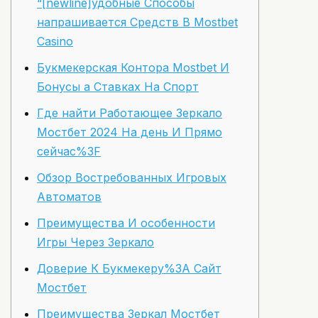
“[newline]удобные Способы
напрашивается Средств В Mostbet
Casino
Букмекерская Контора Mostbet И
Бонусы а Ставках На Спорт
Где найти Работающее Зеркало
Мостбет 2024 На день И Прямо
сейчас%3F
Обзор Востребованных Игровых
Автоматов
Преимущества И особенности
Игры Через Зеркало
Доверие К Букмекеру%3A Сайт
Мостбет
Преимущества Зеркал Мостбет