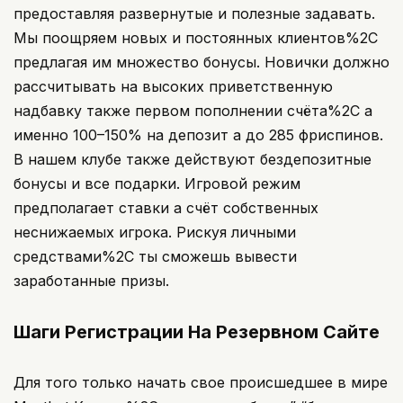
предоставляя развернутые и полезные задавать.
Мы поощряем новых и постоянных клиентов%2C
предлагая им множество бонусы. Новички должно
рассчитывать на высоких приветственную
надбавку также первом пополнении счёта%2C а
именно 100–150% на депозит а до 285 фриспинов.
В нашем клубе также действуют бездепозитные
бонусы и все подарки. Игровой режим
предполагает ставки а счёт собственных
неснижаемых игрока. Рискуя личными
средствами%2C ты сможешь вывести
заработанные призы.
Шаги Регистрации На Резервном Сайте
Для того только начать свое происшедшее в мире