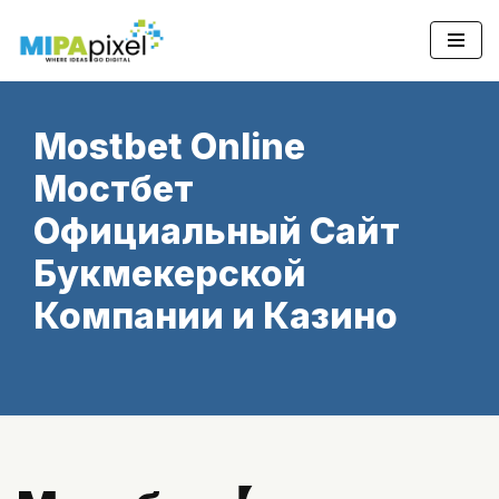
Skip
to
content
Mostbet Online
Мостбет
Официальный Сайт
Букмекерской
Компании и Казино