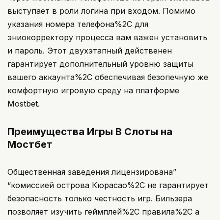
выступает в роли логина при входом. Помимо
указания номера телефона%2C для
эниокорректору процесса вам важен установить
и пароль. Этот двухэтапный действенен
гарантирует дополнительный уровню защиты
вашего аккаунта%2C обеспечивая безопечную же
комфортную игровую среду на платформе
Mostbet.
Преимущества Игры В Слоты на
Мостбет
Общественная заведения лицензирована”
“комиссией острова Кюрасао%2C не гарантирует
безопасность только честность игр. Бильзера
позволяет изучить геймплей%2C правила%2C а