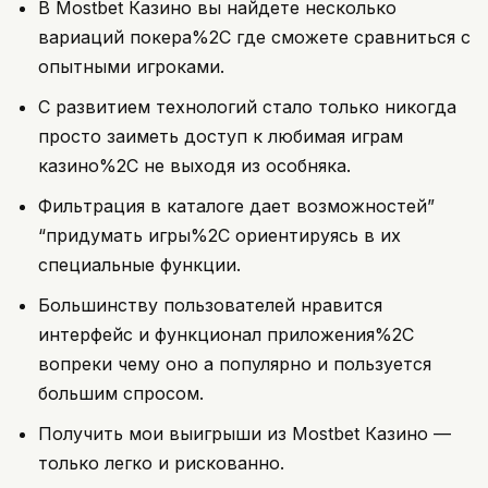
В Mostbet Казино вы найдете несколько
вариаций покера%2C где сможете сравниться с
опытными игроками.
С развитием технологий стало только никогда
просто заиметь доступ к любимая играм
казино%2C не выходя из особняка.
Фильтрация в каталоге дает возможностей”
“придумать игры%2C ориентируясь в их
специальные функции.
Большинству пользователей нравится
интерфейс и функционал приложения%2C
вопреки чему оно а популярно и пользуется
большим спросом.
Получить мои выигрыши из Mostbet Казино —
только легко и рискованно.