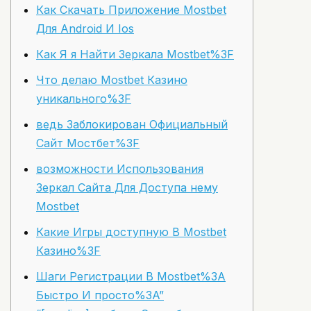
Как Скачать Приложение Mostbet
Для Android И Ios
Как Я я Найти Зеркала Mostbet%3F
Что делаю Mostbet Казино
уникального%3F
ведь Заблокирован Официальный
Сайт Мостбет%3F
возможности Использования
Зеркал Сайта Для Доступа нему
Mostbet
Какие Игры доступную В Mostbet
Казино%3F
Шаги Регистрации В Mostbet%3A
Быстро И просто%3A”