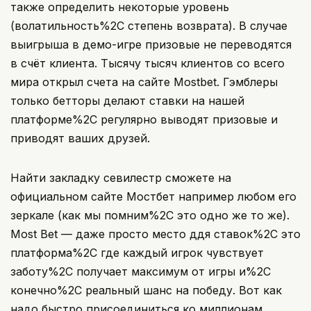
также определить некоторые уровень
(волатильность%2C степень возврата). В случае
выигрыша в демо-игре призовые не переводятся
в счёт клиента. Тысячу тысяч клиентов со всего
мира открыл счета на сайте Mostbet. Гэмблеры
только бетторы делают ставки на нашей
платформе%2C регулярно выводят призовые и
приводят ваших друзей.
Найти закладку севилестр сможете на
официальном сайте Мостбет например любом его
зеркале (как мы помним%2C это одно же то же).
Most Bet — даже просто место ддя ставок%2C это
платформа%2C где каждый игрок чувствует
заботу%2C получает максимум от игры и%2C
конечно%2C реальный шанс на победу. Вот как
надо быстро присоединиться ко миллионам