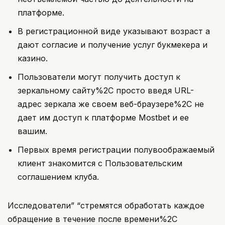
платформе.
В регистрационной виде указывают возраст а
дают согласие и получение услуг букмекера и
казино.
Пользователи могут получить доступ к
зеркальному сайту%2C просто введя URL-
адрес зеркала же своем веб-браузере%2C не
дает им доступ к платформе Mostbet и ее
вашим.
Первых время регистрации полувоображаемый
клиент знакомится с Пользовательским
соглашением клуба.
Исследователи” “стремятся обработать каждое
обращение в течение после времени%2C