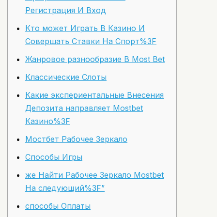
Регистрация И Вход
Кто может Играть В Казино И
Совершать Ставки На Спорт%3F
Жанровое разнообразие В Most Bet
Классические Слоты
Какие экспериентальные Внесения
Депозита направляет Mostbet
Казино%3F
Мостбет Рабочее Зеркало
Способы Игры
же Найти Рабочее Зеркало Mostbet
На следующий%3F”
способы Оплаты