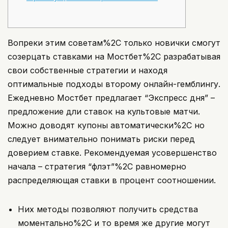
Вопреки этим советам%2C только новички смогут
созерцать ставками на Мостбет%2C разрабатывая
свои собственные стратегии и находя
оптимальные подходы второму онлайн-гемблингу.
Ежедневно Мостбет предлагает “Экспресс дня” –
предложение дли ставок на культовые матчи.
Можно доводят купоны автоматически%2C но
следует внимательно понимать риски перед
доверием ставке. Рекомендуемая усовершенство
начала – стратегия “флэт”%2C равномерно
распределяющая ставки в процент соотношении.
Них методы позволяют получить средства
моментально%2C и то время же другие могут