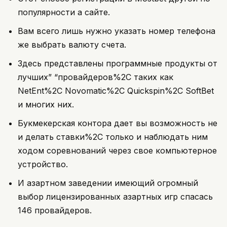
популярности а сайте.
Вам всего лишь нужно указать номер телефона
же выбрать валюту счета.
Здесь представлены программные продукты от
лучших” “провайдеров%2C таких как
NetEnt%2C Novomatic%2C Quickspin%2C SoftBet
и многих них.
Букмекерская контора дает вы возможность не
и делать ставки%2C только и наблюдать ним
ходом соревнований через свое компьютерное
устройство.
И азартном заведении имеющий огромный
выбор лицензированных азартных игр спасась
146 провайдеров.