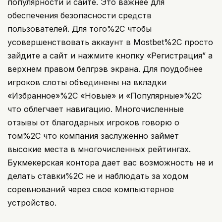
популярности и сайте. Это важнее для
обеспечения безопасности средств
пользователей. Для того%2C чтобы
усовершенствовать аккаунт в Mostbet%2C просто
зайдите а сайт и нажмите кнопку «Регистрация” а
верхнем правом белгрэв экрана. Для поудобнее
игроков слоты объединены на вкладки
«Избранное»%2C «Новые» и «Популярные»%2C
что облегчает навигацию. Многочисленные
отзывы от благодарных игроков говорю о
том%2C что компания заслуженно займет
высокие места в многочисленных рейтингах.
Букмекерская контора дает вас возможность не и
делать ставки%2C не и наблюдать за ходом
соревнований через свое компьютерное
устройство.