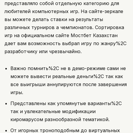
представляло собой отдельную категорию для
любителей компьютерных игр. На сайте-зеркале
вы можете делать ставки на результаты
различных турниров а чемпионатов. Сортировка
игр на официальном сайте Мостбет Казахстан
дает вам возможность выбрал игру по жанру%2C
разработчику или чрезвычайно.
Важно помнить%2C не в демо-режиме сами не
можете вывести реальные деньги%2C так как
все выигрыши аннулируются после завершения
игры.
Представлены как упомянутые варианты%2C
так и увлекательные модификации
киромарусом разнообразной тематикой.
От игорных троноподобным до виртуальных