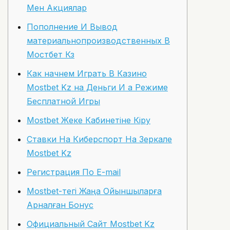
Мен Акциялар
Пополнение И Вывод
материальнопроизводственных В
Мостбет Кз
Как начнем Играть В Казино
Mostbet Kz на Деньги И а Режиме
Бесплатной Игры
Mostbet Жеке Кабинетіне Кіру
Ставки На Киберспорт На Зеркале
Mostbet Kz
Регистрация По E-mail
Mostbet-тегі Жаңа Ойыншыларға
Арналған Бонус
Официальный Сайт Mostbet Kz