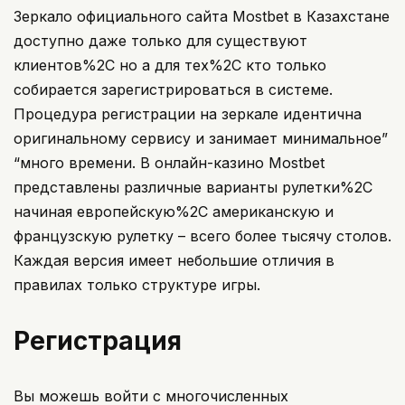
Зеркало официального сайта Mostbet в Казахстане
доступно даже только для существуют
клиентов%2C но а для тех%2C кто только
собирается зарегистрироваться в системе.
Процедура регистрации на зеркале идентична
оригинальному сервису и занимает минимальное”
“много времени. В онлайн-казино Mostbet
представлены различные варианты рулетки%2C
начиная европейскую%2C американскую и
французскую рулетку – всего более тысячу столов.
Каждая версия имеет небольшие отличия в
правилах только структуре игры.
Регистрация
Вы можешь войти с многочисленных