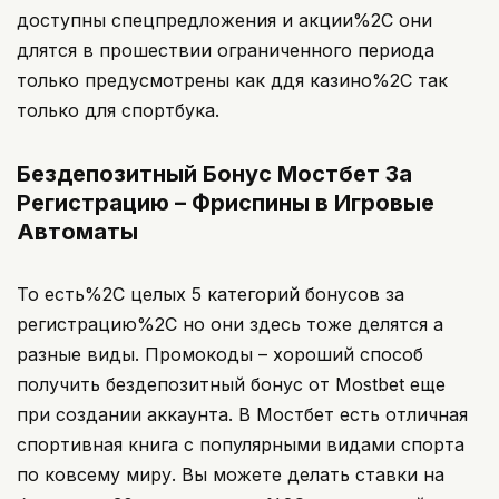
доступны спецпредложения и акции%2C они
длятся в прошествии ограниченного периода
только предусмотрены как ддя казино%2C так
только для спортбука.
Бездепозитный Бонус Мостбет За
Регистрацию – Фриспины в Игровые
Автоматы
То есть%2C целых 5 категорий бонусов за
регистрацию%2C но они здесь тоже делятся а
разные виды. Промокоды – хороший способ
получить бездепозитный бонус от Mostbet еще
при создании аккаунта. В Мостбет есть отличная
спортивная книга с популярными видами спорта
по ковсему миру. Вы можете делать ставки на