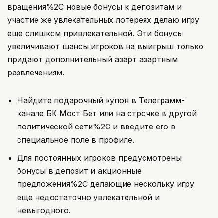
вращения%2C новые бонусы к депозитам и
участие же увлекательных лотереях делаю игру
еще слишком привлекательной. Эти бонусы
увеличивают шансы игроков на выигрыш только
придают дополнительный азарт азартным
развлечениям.
Найдите подарочный купон в Телеграмм-
канале БК Мост Бет или на строчке в другой
политической сети%2C и введите его в
специальное поле в профиле.
Для постоянных игроков предусмотрены
бонусы в депозит и акционные
предложения%2C делающие нескольку игру
еще недостаточно увлекательной и
невыгодного.