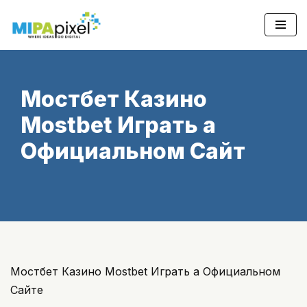
Skip
to
content
Мостбет Казино
Mostbet Играть а
Официальном Сайт
Мостбет Казино Mostbet Играть а Официальном
Сайте