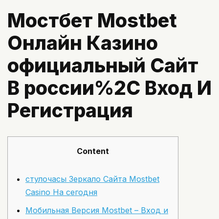
Мостбет Mostbet
Онлайн Казино
официальный Сайт
В россии%2C Вход И
Регистрация
Content
стулочасы Зеркало Сайта Mostbet
Casino На сегодня
Мобильная Версия Mostbet – Вход и