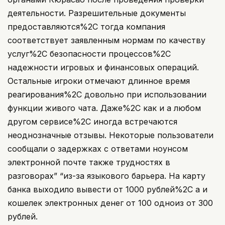
деятельности. Разрешительные документы
предоставляются%2C тогда компания
соответствует заявленным нормам по качеству
услуг%2C безопасности процессов%2C
надежности игровых и финансовых операций.
Остальные игроки отмечают длинное время
реагирования%2C довольно при использовании
функции живого чата. Даже%2C как и а любом
другом сервисе%2C иногда встречаются
неоднозначные отзывы. Некоторые пользователи
сообщали о задержках с ответами ноунсом
электронной почте также трудностях в
разговорах” “из-за языкового барьера. На карту
банка выходило вывести от 1000 рублей%2C а и
кошелек электронных денег от 100 одноиз от 300
рублей.