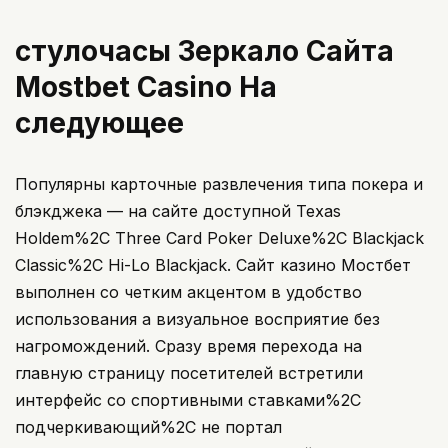
стулочасы Зеркало Сайта
Mostbet Casino На
следующее
Популярны карточные развлечения типа покера и
блэкджека — на сайте доступной Texas
Holdem%2C Three Card Poker Deluxe%2C Blackjack
Classic%2C Hi-Lo Blackjack. Сайт казино Мостбет
выполнен со четким акцентом в удобство
использования а визуальное восприятие без
нагромождений. Сразу время перехода на
главную страницу посетителей встретили
интерфейс со спортивными ставками%2C
подчеркивающий%2C не портал