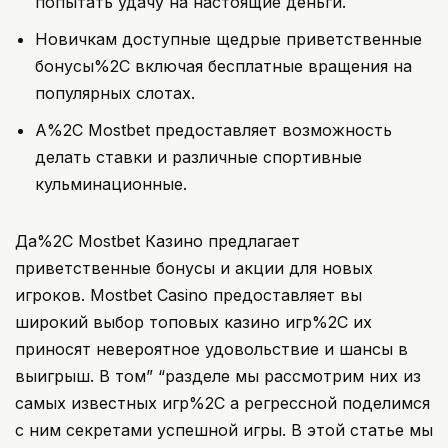
попытать удачу на настоящие деньги.
Новичкам доступные щедрые приветственные
бонусы%2C включая бесплатные вращения на
популярных слотах.
А%2C Mostbet предоставляет возможность
делать ставки и различные спортивные
кульминационные.
Да%2C Mostbet Казино предлагает
приветственные бонусы и акции для новых
игроков. Mostbet Casino предоставляет вы
широкий выбор топовых казино игр%2C их
приносят невероятное удовольствие и шансы в
выигрыш. В том” “разделе мы рассмотрим них из
самых известных игр%2C а регрессной поделимся
с ним секретами успешной игры. В этой статье мы