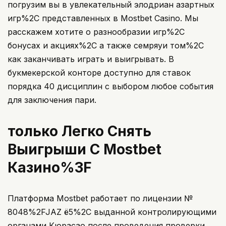
погрузим вы в увлекательный элодриан азартных
игр%2C представленных в Mostbet Casino. Мы
расскажем хотите о разнообразии игр%2C
бонусах и акциях%2C а также семряуи том%2C
как заканчивать играть и выигрывать. В
букмекерской конторе доступно для ставок
порядка 40 дисциплин с выбором любое события
для заключения пари.
только Легко Снять
Выигрыши С Mostbet
Казино%3F
Платформа Mostbet работает по лицензии №
8048%2FJAZ ё5%2C выданной контролирующими
органами Кюрасао после проведения проверки