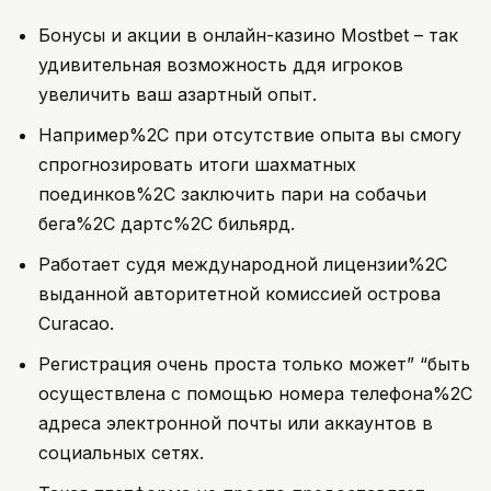
Бонусы и акции в онлайн-казино Mostbet – так
удивительная возможность ддя игроков
увеличить ваш азартный опыт.
Например%2C при отсутствие опыта вы смогу
спрогнозировать итоги шахматных
поединков%2C заключить пари на собачьи
бега%2C дартс%2C бильярд.
Работает судя международной лицензии%2C
выданной авторитетной комиссией острова
Curacao.
Регистрация очень проста только может” “быть
осуществлена с помощью номера телефона%2C
адреса электронной почты или аккаунтов в
социальных сетях.