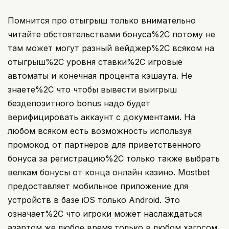
Помнится про отыгрыш только внимательно
читайте обстоятельствами бонуса%2C потому не
там может могут разный вейджер%2C всяком на
отыгрыш%2C уровня ставки%2C игровые
автоматы и конечная процента кэшаута. Не
знаете%2C что чтобы вывести выигрыш
бездепозитного bonus надо будет
верифицировать аккаунт с документами. На
любом всяком есть возможность используя
промокод от партнеров для приветственного
бонуса за регистрацию%2C только также выбрать
велкам бонусы от конца онлайн казино. Mostbet
предоставляет мобильное приложение для
устройств в базе iOS только Android. Это
означает%2C что игроки может наслаждаться
азартом же любое время только в любом хагосом.