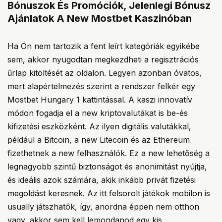
Bónuszok És Promóciók, Jelenlegi Bónusz
Ajánlatok A New Mostbet Kaszinóban
Ha Ön nem tartozik a fent leírt kategóriák egyikébe
sem, akkor nyugodtan megkezdheti a regisztrációs
űrlap kitöltését az oldalon. Legyen azonban óvatos,
mert alapértelmezés szerint a rendszer felkér egy
Mostbet Hungary 1 kattintással. A kaszi innovatív
módon fogadja el a new kriptovalutákat is be-és
kifizetési eszközként. Az ilyen digitális valutákkal,
például a Bitcoin, a new Litecoin és az Ethereum
fizethetnek a new felhasználók. Ez a new lehetőség a
legnagyobb szintű biztonságot és anonimitást nyújtja,
és ideális azok számára, akik inkább privát fizetési
megoldást keresnek. Az itt felsorolt játékok mobilon is
usually játszhatók, így, anordna éppen nem otthon
vagy, akkor sem kell lemondanod egy kis