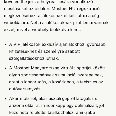
követed the jelszó helyreállítására vonatkozó
utasításokat az oldalon. Mostbet HU regisztráció
megkezdéséhez, a játékosnak el kell jutnia a cég
weboldalára. Néha a játékosoknak problémái vannak
ezzel, mivel a webhely blokkolva lehet.
A VIP játékosok exkluzív ajánlatokhoz, gyorsabb
kifizetésekhez és személyre szabott
szolgáltatásokhoz jutnak.
A Mostbet Magyarország virtuális sportjai között
olyan sportesemények szimulációi szerepelnek,
great a labdarúgás, a kosárlabda, a tenisz és az
autóversenyzés.
Akár mobilról, akár asztali gépről látogatsz el
arizona oldalra, mindenképp egy optimalizált, jól
kezelhető felülettel találkozhatsz, ami újabb