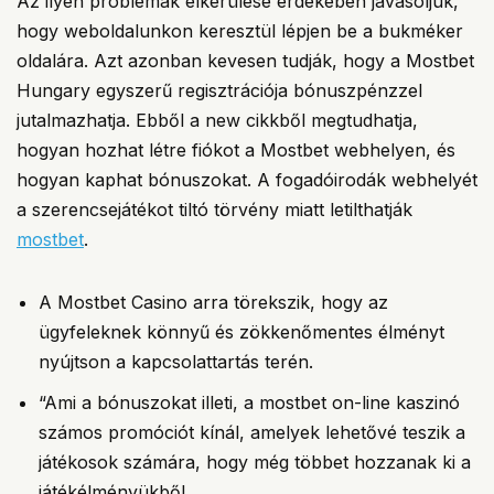
Az ilyen problémák elkerülése érdekében javasoljuk,
hogy weboldalunkon keresztül lépjen be a bukméker
oldalára. Azt azonban kevesen tudják, hogy a Mostbet
Hungary egyszerű regisztrációja bónuszpénzzel
jutalmazhatja. Ebből a new cikkből megtudhatja,
hogyan hozhat létre fiókot a Mostbet webhelyen, és
hogyan kaphat bónuszokat. A fogadóirodák webhelyét
a szerencsejátékot tiltó törvény miatt letilthatják
mostbet
.
A Mostbet Casino arra törekszik, hogy az
ügyfeleknek könnyű és zökkenőmentes élményt
nyújtson a kapcsolattartás terén.
“Ami a bónuszokat illeti, a mostbet on-line kaszinó
számos promóciót kínál, amelyek lehetővé teszik a
játékosok számára, hogy még többet hozzanak ki a
játékélményükből.