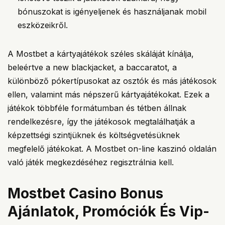
bónuszokat is igényeljenek és használjanak mobil
eszközeikről.
A Mostbet a kártyajátékok széles skáláját kínálja,
beleértve a new blackjacket, a baccaratot, a
különböző pókertípusokat az osztók és más játékosok
ellen, valamint más népszerű kártyajátékokat. Ezek a
játékok többféle formátumban és tétben állnak
rendelkezésre, így the játékosok megtalálhatják a
képzettségi szintjüknek és költségvetésüknek
megfelelő játékokat. A Mostbet on-line kaszinó oldalán
való játék megkezdéséhez regisztrálnia kell.
Mostbet Casino Bonus
Ajánlatok, Promóciók És Vip-