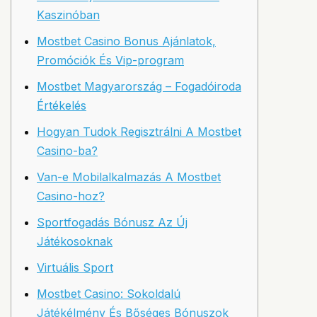
Kaszinóban
Mostbet Casino Bonus Ajánlatok,
Promóciók És Vip-program
Mostbet Magyarország – Fogadóiroda
Értékelés
Hogyan Tudok Regisztrálni A Mostbet
Casino-ba?
Van-e Mobilalkalmazás A Mostbet
Casino-hoz?
Sportfogadás Bónusz Az Új
Játékosoknak
Virtuális Sport
Mostbet Casino: Sokoldalú
Játékélmény És Bőséges Bónuszok