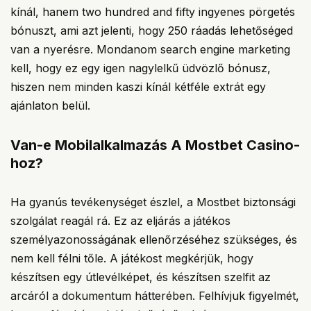
kínál, hanem two hundred and fifty ingyenes pörgetés
bónuszt, ami azt jelenti, hogy 250 ráadás lehetőséged
van a nyerésre. Mondanom search engine marketing
kell, hogy ez egy igen nagylelkű üdvözlő bónusz,
hiszen nem minden kaszi kínál kétféle extrát egy
ajánlaton belül.
Van-e Mobilalkalmazás A Mostbet Casino-
hoz?
Ha gyanús tevékenységet észlel, a Mostbet biztonsági
szolgálat reagál rá. Ez az eljárás a játékos
személyazonosságának ellenőrzéséhez szükséges, és
nem kell félni tőle. A játékost megkérjük, hogy
készítsen egy útlevélképet, és készítsen szelfit az
arcáról a dokumentum hátterében. Felhívjuk figyelmét,