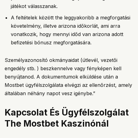
játékot válasszanak.
A feltételek között the leggyakoribb a megforgatási
követelmény, illetve arizona időkorlát, ami arra
vonatkozik, hogy mennyi időd van arizona adott
befizetési bónusz megforgatására.
Személyazonosító okmányaidat (útlevél, vezetői
engedély stb. ) beszkennelve vagy fényképen kell
benyújtanod. A dokumentumok elküldése után a
Mostbet ügyfélszolgálata elvégzi az ellenőrzést, amely
általában néhány napot vesz igénybe.”
Kapcsolat És Ügyfélszolgálat
The Mostbet Kaszinónál