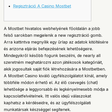
Regisztráció A Casino Mostbet
A Mostbet hivatalos webhelyének főoldalán a jobb
felső sarokban megjelenik a new regisztráció gomb.
Arra kattintva megnyílik egy űrlap az adatok kitöltésére
és arizona eljárás befejezésének lehetőségeire.
Mindegyikről később fogunk beszélni, de nearly all
szeretném meghatározni azon játékosok kategóriáit,
akik jogosultak saját fiók létrehozására a Mostbetben.
A Mostbet Casino kiváló ügyfélszolgálatot kínál, amely
többféle módon érhető el. Az élő csevegés (chat)
lehetősége a leggyorsabb és legkényelmesebb módja a
kapcsolatfelvételnek. Itt valós idejű válaszokat
kaphatsz a kérdéseidre, és az ügyfélszolgálati
munkatársak készséggel segítenek.