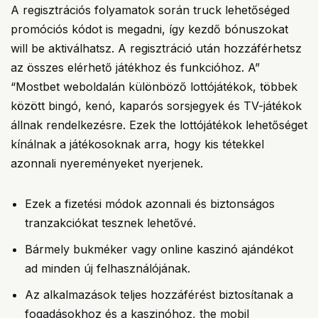
A regisztrációs folyamatok során truck lehetőséged
promóciós kódot is megadni, így kezdő bónuszokat
will be aktiválhatsz. A regisztráció után hozzáférhetsz
az összes elérhető játékhoz és funkcióhoz. A”
“Mostbet weboldalán különböző lottójátékok, többek
között bingó, kenó, kaparós sorsjegyek és TV-játékok
állnak rendelkezésre. Ezek the lottójátékok lehetőséget
kínálnak a játékosoknak arra, hogy kis tétekkel
azonnali nyereményeket nyerjenek.
Ezek a fizetési módok azonnali és biztonságos
tranzakciókat tesznek lehetővé.
Bármely bukméker vagy online kaszinó ajándékot
ad minden új felhasználójának.
Az alkalmazások teljes hozzáférést biztosítanak a
fogadásokhoz és a kaszinóhoz, the mobil