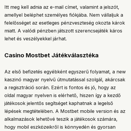
Itt meg kell adnia az e-mail címet, valamint a jelszót,
amellyel beléphet személyes fiókjába. Nem vállaljuk a
felelősséget az esetleges pénzveszteség okozta károk
miatt. A valódi pénzben játszott szerencsejáték káros
lehet és veszélyekkel járhat.
Casino Mostbet Játékválasztéka
Az első befizetés egyébként egyszerű folyamat, a new
kaszinó magyar nyelvű útmutatással szolgál, akárcsak
a regisztráció során. Ezért is fontos és jó, hogy az
oldal magyar nyelven is elérhető, hiszen így a kezdő
játékosok jelentős segítséget kaphatnak a legelső
lépések megtételében. A Mostbet mobile version és az
alkalmazások lehetővé teszik a játékosok számára,
hogy mobil eszközeikről is könnyedén és gyorsan