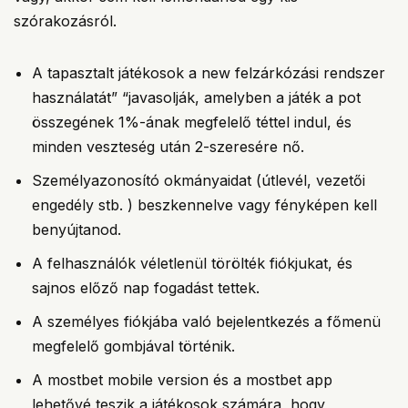
szórakozásról.
A tapasztalt játékosok a new felzárkózási rendszer
használatát” “javasolják, amelyben a játék a pot
összegének 1%-ának megfelelő téttel indul, és
minden veszteség után 2-szeresére nő.
Személyazonosító okmányaidat (útlevél, vezetői
engedély stb. ) beszkennelve vagy fényképen kell
benyújtanod.
A felhasználók véletlenül törölték fiókjukat, és
sajnos előző nap fogadást tettek.
A személyes fiókjába való bejelentkezés a főmenü
megfelelő gombjával történik.
A mostbet mobile version és a mostbet app
lehetővé teszik a játékosok számára, hogy