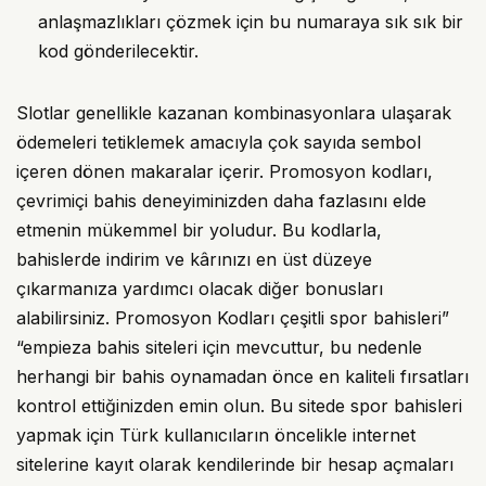
anlaşmazlıkları çözmek için bu numaraya sık sık bir
kod gönderilecektir.
Slotlar genellikle kazanan kombinasyonlara ulaşarak
ödemeleri tetiklemek amacıyla çok sayıda sembol
içeren dönen makaralar içerir. Promosyon kodları,
çevrimiçi bahis deneyiminizden daha fazlasını elde
etmenin mükemmel bir yoludur. Bu kodlarla,
bahislerde indirim ve kârınızı en üst düzeye
çıkarmanıza yardımcı olacak diğer bonusları
alabilirsiniz. Promosyon Kodları çeşitli spor bahisleri”
“empieza bahis siteleri için mevcuttur, bu nedenle
herhangi bir bahis oynamadan önce en kaliteli fırsatları
kontrol ettiğinizden emin olun. Bu sitede spor bahisleri
yapmak için Türk kullanıcıların öncelikle internet
sitelerine kayıt olarak kendilerinde bir hesap açmaları