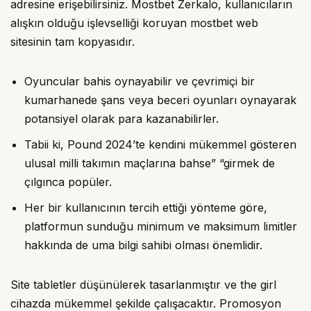
adresine erişebilirsiniz. Mostbet Zerkalo, kullanıcıların
alışkın olduğu işlevselliği koruyan mostbet web
sitesinin tam kopyasıdır.
Oyuncular bahis oynayabilir ve çevrimiçi bir
kumarhanede şans veya beceri oyunları oynayarak
potansiyel olarak para kazanabilirler.
Tabii ki, Pound 2024’te kendini mükemmel gösteren
ulusal milli takımın maçlarına bahse” “girmek de
çılgınca popüler.
Her bir kullanıcının tercih ettiği yönteme göre,
platformun sunduğu minimum ve maksimum limitler
hakkında de uma bilgi sahibi olması önemlidir.
Site tabletler düşünülerek tasarlanmıştır ve the girl
cihazda mükemmel şekilde çalışacaktır. Promosyon