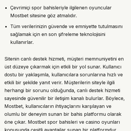
Çevrimiçi spor bahisleriyle ilgilenen oyuncular
Mostbet sitesine göz atmalıdır.
Tüm verilerinizin güvende ve emniyette tutulmasını
sağlamak için en son şifreleme teknolojisini
kullanırlar.
Sitenin canlı destek hizmeti, müşteri memnuniyetini en
üst düzeye çıkarmak için etkili bir yol sunar. Kullanıcı
dostu bir yaklaşımla, kullanıcılara sorunlarına hızlı ve
etkili bir şekilde yanıt verir. Müşterilerin siteyle ilgili
herhangi bir sorunu olduğunda, canlı destek hizmeti
sayesinde güvenilir bir iletişim kanalı bulurlar. Böylece,
Mostbet, kullanıcıların ihtiyaçlarını karşılayan ve
olumlu bir deneyim sunan bir bahis platformu olarak
öne çıkar. Mostbet spor bahisleri ve casino oyunları
konusunda çeşitli avantajlar sunan bir platformdur.