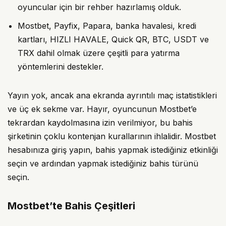
oyuncular için bir rehber hazırlamış olduk.
Mostbet, Payfix, Papara, banka havalesi, kredi
kartları, HIZLI HAVALE, Quick QR, BTC, USDT ve
TRX dahil olmak üzere çeşitli para yatırma
yöntemlerini destekler.
Yayın yok, ancak ana ekranda ayrıntılı maç istatistikleri
ve üç ek sekme var. Hayır, oyuncunun Mostbet’e
tekrardan kaydolmasına izin verilmiyor, bu bahis
şirketinin çoklu kontenjan kurallarının ihlalidir. Mostbet
hesabınıza giriş yapın, bahis yapmak istediğiniz etkinliği
seçin ve ardından yapmak istediğiniz bahis türünü
seçin.
Mostbet’te Bahis Çeşitleri