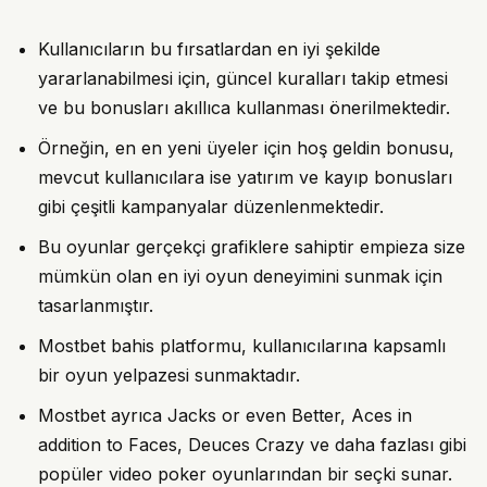
Kullanıcıların bu fırsatlardan en iyi şekilde
yararlanabilmesi için, güncel kuralları takip etmesi
ve bu bonusları akıllıca kullanması önerilmektedir.
Örneğin, en en yeni üyeler için hoş geldin bonusu,
mevcut kullanıcılara ise yatırım ve kayıp bonusları
gibi çeşitli kampanyalar düzenlenmektedir.
Bu oyunlar gerçekçi grafiklere sahiptir empieza size
mümkün olan en iyi oyun deneyimini sunmak için
tasarlanmıştır.
Mostbet bahis platformu, kullanıcılarına kapsamlı
bir oyun yelpazesi sunmaktadır.
Mostbet ayrıca Jacks or even Better, Aces in
addition to Faces, Deuces Crazy ve daha fazlası gibi
popüler video poker oyunlarından bir seçki sunar.