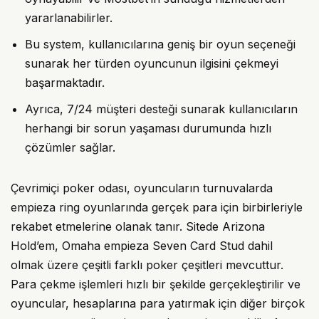
yararlanabilirler.
Bu system, kullanıcılarına geniş bir oyun seçeneği
sunarak her türden oyuncunun ilgisini çekmeyi
başarmaktadır.
Ayrıca, 7/24 müşteri desteği sunarak kullanıcıların
herhangi bir sorun yaşaması durumunda hızlı
çözümler sağlar.
Çevrimiçi poker odası, oyuncuların turnuvalarda
empieza ring oyunlarında gerçek para için birbirleriyle
rekabet etmelerine olanak tanır. Sitede Arizona
Hold’em, Omaha empieza Seven Card Stud dahil
olmak üzere çeşitli farklı poker çeşitleri mevcuttur.
Para çekme işlemleri hızlı bir şekilde gerçekleştirilir ve
oyuncular, hesaplarına para yatırmak için diğer birçok