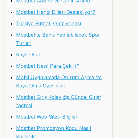
Mostbet Casino Ve Canlı Casino
Mostbet Hangi Dilleri Destekliyor?
Türkiye Futbol Şampiyonası
Mostbet’te Bahis Yapılabilecek Spor
Türleri
Kayıt Olun
Mostbet Nasıl Para Çekilir?
Mobil Uygulamada Oturum Açma Ve
Kayıt Olma Özellikleri
Mostbet Giriş Kolaylığı: Güncel Giriş”
“adresi
Mostbet Web Sitesi Bilgileri
Mostbet Promosyon Kodu Nasıl
Kullanılır