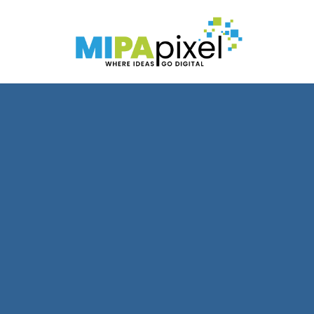
Elevate
Skip
to
content