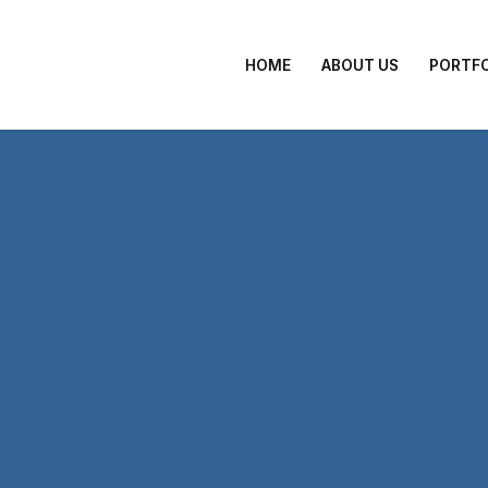
 Your Brand Online with Captivating Web Design by Mi
HOME
ABOUT US
PORTFO