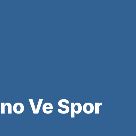
ino Ve Spor