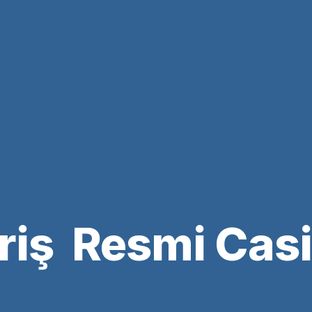
iş ️ Resmi Cas