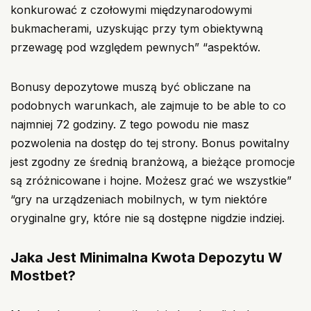
konkurować z czołowymi międzynarodowymi
bukmacherami, uzyskując przy tym obiektywną
przewagę pod względem pewnych” “aspektów.
Bonusy depozytowe muszą być obliczane na
podobnych warunkach, ale zajmuje to be able to co
najmniej 72 godziny. Z tego powodu nie masz
pozwolenia na dostęp do tej strony. Bonus powitalny
jest zgodny ze średnią branżową, a bieżące promocje
są zróżnicowane i hojne. Możesz grać we wszystkie”
“gry na urządzeniach mobilnych, w tym niektóre
oryginalne gry, które nie są dostępne nigdzie indziej.
Jaka Jest Minimalna Kwota Depozytu W
Mostbet?