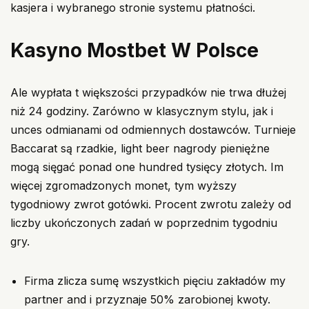
kasjera i wybranego stronie systemu płatności.
Kasyno Mostbet W Polsce
Ale wypłata t większości przypadków nie trwa dłużej
niż 24 godziny. Zarówno w klasycznym stylu, jak i
unces odmianami od odmiennych dostawców. Turnieje
Baccarat są rzadkie, light beer nagrody pieniężne
mogą sięgać ponad one hundred tysięcy złotych. Im
więcej zgromadzonych monet, tym wyższy
tygodniowy zwrot gotówki. Procent zwrotu zależy od
liczby ukończonych zadań w poprzednim tygodniu
gry.
Firma zlicza sumę wszystkich pięciu zakładów my
partner and i przyznaje 50% zarobionej kwoty.