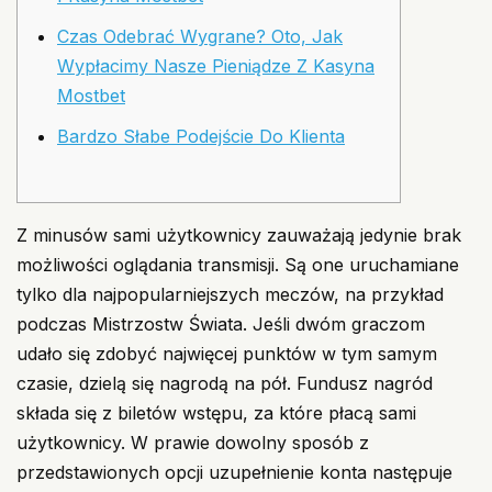
Czas Odebrać Wygrane? Oto, Jak
Wypłacimy Nasze Pieniądze Z Kasyna
Mostbet
Bardzo Słabe Podejście Do Klienta
Z minusów sami użytkownicy zauważają jedynie brak
możliwości oglądania transmisji. Są one uruchamiane
tylko dla najpopularniejszych meczów, na przykład
podczas Mistrzostw Świata. Jeśli dwóm graczom
udało się zdobyć najwięcej punktów w tym samym
czasie, dzielą się nagrodą na pół. Fundusz nagród
składa się z biletów wstępu, za które płacą sami
użytkownicy. W prawie dowolny sposób z
przedstawionych opcji uzupełnienie konta następuje