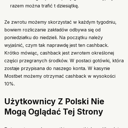
razem można trafić t dziesiątkę.
Ze zwrotu możemy skorzystać w każdym tygodniu,
bowiem rozliczanie zakładów odbywa się od
poniedziałku do niedzieli. Na początku należy
wyjaśnić, czym tak naprawdę jest ten cashback.
Krótko mówiąc, cashback jest zwrotem określonej
części przegranych środków. W postaci gotówki, która
zostaje przypisana do naszego konta. W kasynie
Mostbet możemy otrzymać cashback w wysokości
10%.
Użytkownicy Z Polski Nie
Mogą Oglądać Tej Strony