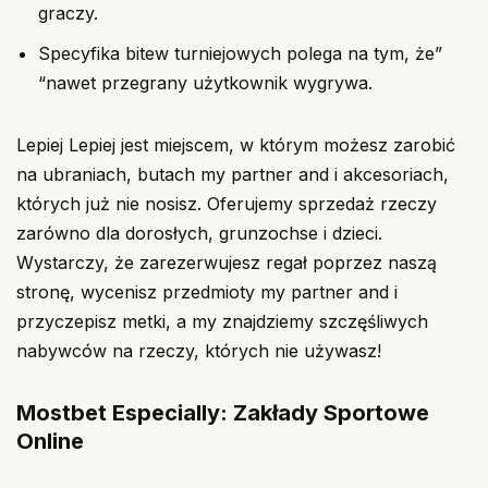
graczy.
Specyfika bitew turniejowych polega na tym, że”
“nawet przegrany użytkownik wygrywa.
Lepiej Lepiej jest miejscem, w którym możesz zarobić
na ubraniach, butach my partner and i akcesoriach,
których już nie nosisz. Oferujemy sprzedaż rzeczy
zarówno dla dorosłych, grunzochse i dzieci.
Wystarczy, że zarezerwujesz regał poprzez naszą
stronę, wycenisz przedmioty my partner and i
przyczepisz metki, a my znajdziemy szczęśliwych
nabywców na rzeczy, których nie używasz!
Mostbet Especially: Zakłady Sportowe
Online