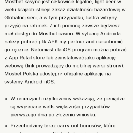
Mostbet kasyno jest całkowicie legalne, light beer w
wielu krajach istnieje zakaz działalności hazardowej w
Globalnej sieci, a w tym przypadku, lustra witryny
przyjść na ratunek. Z ich pomocą zawsze będziesz
miał dostęp do Mostbet casino. W sytuacji Androida
należy pobrać plik APK my partner and i uruchomić
go ręcznie. Natomiast dla iOS program można pobrać
z App Retail store lub zainstalować jako aplikację
webową (link prowadzący do mobilnej wersji strony).
Mosbet Polska udostępnił oficjalne aplikacje na
systemy Android i iOS.
W recenzjach użytkownicy wskazują, że pieniądze
są wypłacane watts większości przypadków
pierwszego dnia po złożeniu wniosku.
Przechodzimy teraz carry out bonusów, które