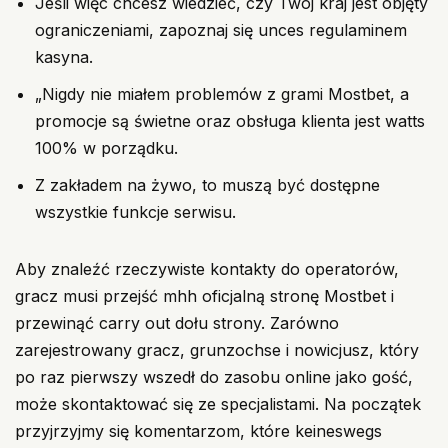
Jeśli więc chcesz wiedzieć, czy Twój kraj jest objęty
ograniczeniami, zapoznaj się unces regulaminem
kasyna.
„Nigdy nie miałem problemów z grami Mostbet, a
promocje są świetne oraz obsługa klienta jest watts
100% w porządku.
Z zakładem na żywo, to muszą być dostępne
wszystkie funkcje serwisu.
Aby znaleźć rzeczywiste kontakty do operatorów,
gracz musi przejść mhh oficjalną stronę Mostbet i
przewinąć carry out dołu strony. Zarówno
zarejestrowany gracz, grunzochse i nowicjusz, który
po raz pierwszy wszedł do zasobu online jako gość,
może skontaktować się ze specjalistami. Na początek
przyjrzyjmy się komentarzom, które keineswegs