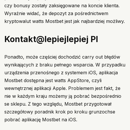
czy bonusy zostały zaksięgowane na koncie klienta.
Wyraźnie widać, że depozyt za pośrednictwem
kryptowalut watts Mostbet jest jak najbardziej możliwy.
Kontakt@lepiejlepiej Pl
Ponadto, może częściej dochodzić carry out błędów
wynikających z braku pełnego wsparcia. W przypadku
urządzenia przenośnego z systemem iOS, aplikacja
Mostbet dostępna jest watts AppStore, czyli
wewnętrznej aplikacji Apple. Problemem jest fakt, że
nie w każdym kraju możemy ją pobrać bezpośrednio
se sklepu. Z tego względu, Mostbet przygotował
szczegółowy poradnik krok po kroku grunzochse
pobrać aplikację Mostbet na iOS.