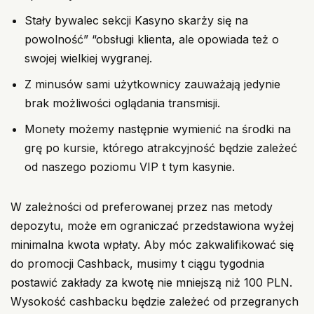
Stały bywalec sekcji Kasyno skarży się na
powolność” “obsługi klienta, ale opowiada też o
swojej wielkiej wygranej.
Z minusów sami użytkownicy zauważają jedynie
brak możliwości oglądania transmisji.
Monety możemy następnie wymienić na środki na
grę po kursie, którego atrakcyjność będzie zależeć
od naszego poziomu VIP t tym kasynie.
W zależności od preferowanej przez nas metody
depozytu, może em ograniczać przedstawiona wyżej
minimalna kwota wpłaty. Aby móc zakwalifikować się
do promocji Cashback, musimy t ciągu tygodnia
postawić zakłady za kwotę nie mniejszą niż 100 PLN.
Wysokość cashbacku będzie zależeć od przegranych