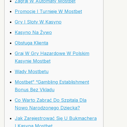
Zagraj W Automaty Mostbet
Promocje I Turnieje W Mostbet
Gry I Sloty W Kasyno
Kasyno Na Żywo
Obsługa Klienta
Graj W Gry Hazardowe W Polskim
Kasynie Mostbet
Wady Mostbetu
Mostbet” “Gambling Establishment
Bonus Bez Vkladu
Co Warto Zabrać Do Szpitala Dla
Nowo Narodzonego Dziecka?
Jak Zarejestrować Się U Bukmachera
I Kasyna Mostbet