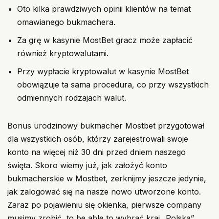
Oto kilka prawdziwych opinii klientów na temat
omawianego bukmachera.
Za grę w kasynie MostBet gracz może zapłacić
również kryptowalutami.
Przy wypłacie kryptowalut w kasynie MostBet
obowiązuje ta sama procedura, co przy wszystkich
odmiennych rodzajach walut.
Bonus urodzinowy bukmacher Mostbet przygotował
dla wszystkich osób, którzy zarejestrowali swoje
konto na więcej niż 30 dni przed dniem naszego
święta. Skoro wiemy już, jak założyć konto
bukmacherskie w Mostbet, zerknijmy jeszcze jedynie,
jak zalogować się na nasze nowo utworzone konto.
Zaraz po pojawieniu się okienka, pierwsze company
musimy zrobić, to be able to wybrać kraj „Polska”