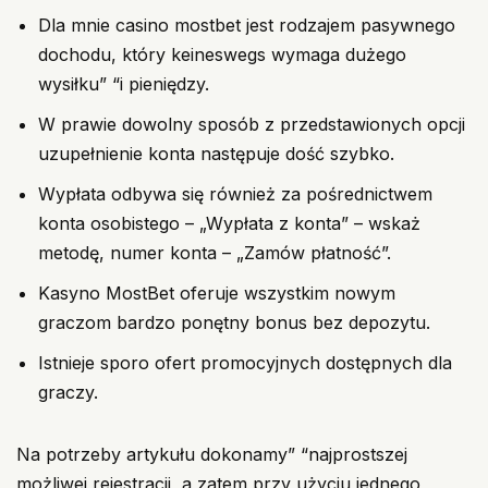
Dla mnie casino mostbet jest rodzajem pasywnego
dochodu, który keineswegs wymaga dużego
wysiłku” “i pieniędzy.
W prawie dowolny sposób z przedstawionych opcji
uzupełnienie konta następuje dość szybko.
Wypłata odbywa się również za pośrednictwem
konta osobistego – „Wypłata z konta” – wskaż
metodę, numer konta – „Zamów płatność”.
Kasyno MostBet oferuje wszystkim nowym
graczom bardzo ponętny bonus bez depozytu.
Istnieje sporo ofert promocyjnych dostępnych dla
graczy.
Na potrzeby artykułu dokonamy” “najprostszej
możliwej rejestracji, a zatem przy użyciu jednego