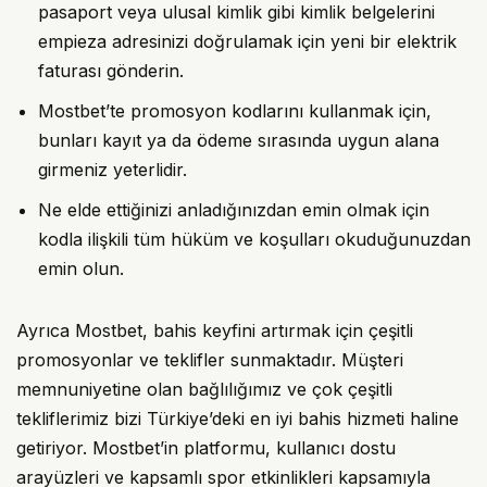
pasaport veya ulusal kimlik gibi kimlik belgelerini
empieza adresinizi doğrulamak için yeni bir elektrik
faturası gönderin.
Mostbet’te promosyon kodlarını kullanmak için,
bunları kayıt ya da ödeme sırasında uygun alana
girmeniz yeterlidir.
Ne elde ettiğinizi anladığınızdan emin olmak için
kodla ilişkili tüm hüküm ve koşulları okuduğunuzdan
emin olun.
Ayrıca Mostbet, bahis keyfini artırmak için çeşitli
promosyonlar ve teklifler sunmaktadır. Müşteri
memnuniyetine olan bağlılığımız ve çok çeşitli
tekliflerimiz bizi Türkiye’deki en iyi bahis hizmeti haline
getiriyor. Mostbet’in platformu, kullanıcı dostu
arayüzleri ve kapsamlı spor etkinlikleri kapsamıyla