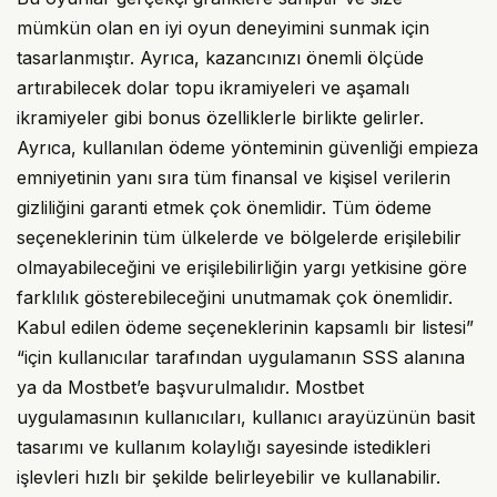
mümkün olan en iyi oyun deneyimini sunmak için
tasarlanmıştır. Ayrıca, kazancınızı önemli ölçüde
artırabilecek dolar topu ikramiyeleri ve aşamalı
ikramiyeler gibi bonus özelliklerle birlikte gelirler.
Ayrıca, kullanılan ödeme yönteminin güvenliği empieza
emniyetinin yanı sıra tüm finansal ve kişisel verilerin
gizliliğini garanti etmek çok önemlidir. Tüm ödeme
seçeneklerinin tüm ülkelerde ve bölgelerde erişilebilir
olmayabileceğini ve erişilebilirliğin yargı yetkisine göre
farklılık gösterebileceğini unutmamak çok önemlidir.
Kabul edilen ödeme seçeneklerinin kapsamlı bir listesi”
“için kullanıcılar tarafından uygulamanın SSS alanına
ya da Mostbet’e başvurulmalıdır. Mostbet
uygulamasının kullanıcıları, kullanıcı arayüzünün basit
tasarımı ve kullanım kolaylığı sayesinde istedikleri
işlevleri hızlı bir şekilde belirleyebilir ve kullanabilir.