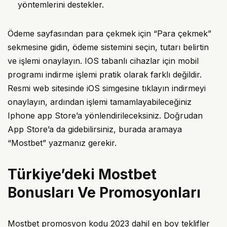
yöntemlerini destekler.
Ödeme sayfasından para çekmek için “Para çekmek”
sekmesine gidin, ödeme sistemini seçin, tutarı belirtin
ve işlemi onaylayın. IOS tabanlı cihazlar için mobil
programı indirme işlemi pratik olarak farklı değildir.
Resmi web sitesinde iOS simgesine tıklayın indirmeyi
onaylayın, ardından işlemi tamamlayabileceğiniz
Iphone app Store’a yönlendirileceksiniz. Doğrudan
App Store’a da gidebilirsiniz, burada aramaya
“Mostbet” yazmanız gerekir.
Türkiye’deki Mostbet
Bonusları Ve Promosyonları
Mostbet promosyon kodu 2023 dahil en boy teklifler