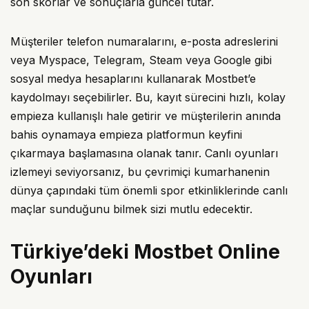
son skorlar ve sonuçlarla güncel tutar.
Müşteriler telefon numaralarını, e-posta adreslerini
veya Myspace, Telegram, Steam veya Google gibi
sosyal medya hesaplarını kullanarak Mostbet’e
kaydolmayı seçebilirler. Bu, kayıt sürecini hızlı, kolay
empieza kullanışlı hale getirir ve müşterilerin anında
bahis oynamaya empieza platformun keyfini
çıkarmaya başlamasına olanak tanır. Canlı oyunları
izlemeyi seviyorsanız, bu çevrimiçi kumarhanenin
dünya çapındaki tüm önemli spor etkinliklerinde canlı
maçlar sunduğunu bilmek sizi mutlu edecektir.
Türkiye’deki Mostbet Online
Oyunları