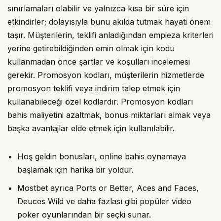
sınırlamaları olabilir ve yalnızca kısa bir süre için
etkindirler; dolayısıyla bunu akılda tutmak hayati önem
taşır. Müşterilerin, teklifi anladığından empieza kriterleri
yerine getirebildiğinden emin olmak için kodu
kullanmadan önce şartlar ve koşulları incelemesi
gerekir. Promosyon kodları, müşterilerin hizmetlerde
promosyon teklifi veya indirim talep etmek için
kullanabileceği özel kodlardır. Promosyon kodları
bahis maliyetini azaltmak, bonus miktarları almak veya
başka avantajlar elde etmek için kullanılabilir.
Hoş geldin bonusları, online bahis oynamaya
başlamak için harika bir yoldur.
Mostbet ayrıca Ports or Better, Aces and Faces,
Deuces Wild ve daha fazlası gibi popüler video
poker oyunlarından bir seçki sunar.