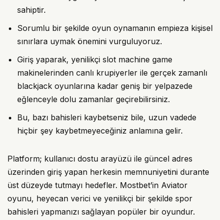
sahiptir.
Sorumlu bir şekilde oyun oynamanın empieza kişisel
sınırlara uymak önemini vurguluyoruz.
Giriş yaparak, yenilikçi slot machine game
makinelerinden canlı krupiyerler ile gerçek zamanlı
blackjack oyunlarına kadar geniş bir yelpazede
eğlenceyle dolu zamanlar geçirebilirsiniz.
Bu, bazı bahisleri kaybetseniz bile, uzun vadede
hiçbir şey kaybetmeyeceğiniz anlamına gelir.
Platform; kullanıcı dostu arayüzü ile güncel adres
üzerinden giriş yapan herkesin memnuniyetini durante
üst düzeyde tutmayı hedefler. Mostbet’in Aviator
oyunu, heyecan verici ve yenilikçi bir şekilde spor
bahisleri yapmanızı sağlayan popüler bir oyundur.