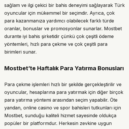
sağlam ve ilgi çekici bir bahis deneyimi sağlayarak Türk
oyuncular için mükemmel bir seçimdir. Ayrıca, çok
para kazanmanıza yardımcı olabilecek farklı türde
oranlar, bonuslar ve promosyonlar sunarlar. Mostbet
durante iyi bahis şirketidir çünkü çok çeşitli ödeme
yöntemleri, hızlı para çekme ve çok çeşitli para
birimleri sunar.
Mostbet’te Haftalık Para Yatırma Bonusları
Para çekme işlemleri hızlı bir şekilde gerçekleştirilir ve
oyuncular, hesaplarına para yatırmak için diğer birçok
para yatırma yöntemi arasından seçim yapabilir. Öte
yandan, online casino ve spor bahisleri tutkunları için
Mostbet, sunduğu kaliteli hizmet sayesinde oldukça
popüler bir platformdur. Herkesin zevkine uygun