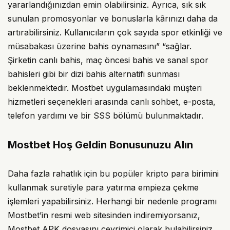
yararlandığınızdan emin olabilirsiniz. Ayrıca, sık sık
sunulan promosyonlar ve bonuslarla kârınızı daha da
artırabilirsiniz. Kullanıcıların çok sayıda spor etkinliği ve
müsabakası üzerine bahis oynamasını” “sağlar.
Şirketin canlı bahis, maç öncesi bahis ve sanal spor
bahisleri gibi bir dizi bahis alternatifi sunması
beklenmektedir. Mostbet uygulamasındaki müşteri
hizmetleri seçenekleri arasında canlı sohbet, e-posta,
telefon yardımı ve bir SSS bölümü bulunmaktadır.
Mostbet Hoş Geldin Bonusunuzu Alın
Daha fazla rahatlık için bu popüler kripto para birimini
kullanmak suretiyle para yatırma empieza çekme
işlemleri yapabilirsiniz. Herhangi bir nedenle programı
Mostbet’in resmi web sitesinden indiremiyorsanız,
Mostbet APK dosyasını çevrimiçi olarak bulabilirsiniz.