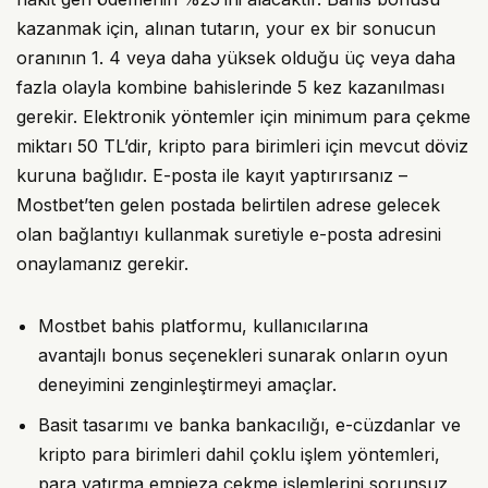
kazanmak için, alınan tutarın, your ex bir sonucun
oranının 1. 4 veya daha yüksek olduğu üç veya daha
fazla olayla kombine bahislerinde 5 kez kazanılması
gerekir. Elektronik yöntemler için minimum para çekme
miktarı 50 TL’dir, kripto para birimleri için mevcut döviz
kuruna bağlıdır. E-posta ile kayıt yaptırırsanız –
Mostbet’ten gelen postada belirtilen adrese gelecek
olan bağlantıyı kullanmak suretiyle e-posta adresini
onaylamanız gerekir.
Mostbet bahis platformu, kullanıcılarına
avantajlı bonus seçenekleri sunarak onların oyun
deneyimini zenginleştirmeyi amaçlar.
Basit tasarımı ve banka bankacılığı, e-cüzdanlar ve
kripto para birimleri dahil çoklu işlem yöntemleri,
para yatırma empieza çekme işlemlerini sorunsuz