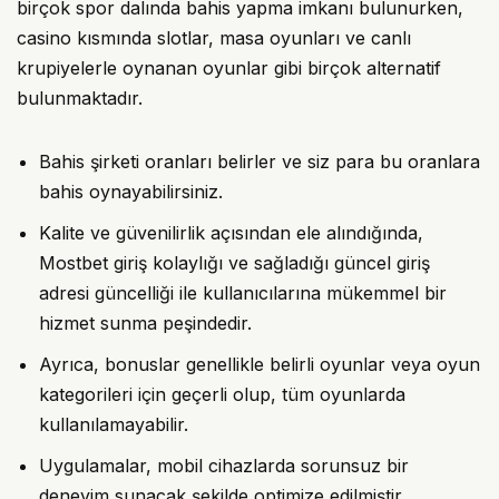
birçok spor dalında bahis yapma imkanı bulunurken,
casino kısmında slotlar, masa oyunları ve canlı
krupiyelerle oynanan oyunlar gibi birçok alternatif
bulunmaktadır.
Bahis şirketi oranları belirler ve siz para bu oranlara
bahis oynayabilirsiniz.
Kalite ve güvenilirlik açısından ele alındığında,
Mostbet giriş kolaylığı ve sağladığı güncel giriş
adresi güncelliği ile kullanıcılarına mükemmel bir
hizmet sunma peşindedir.
Ayrıca, bonuslar genellikle belirli oyunlar veya oyun
kategorileri için geçerli olup, tüm oyunlarda
kullanılamayabilir.
Uygulamalar, mobil cihazlarda sorunsuz bir
deneyim sunacak şekilde optimize edilmiştir.