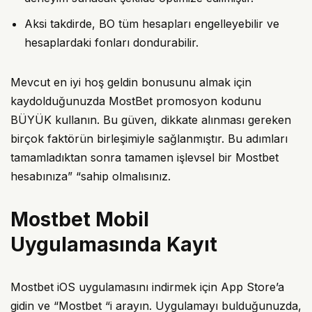
Aksi takdirde, BO tüm hesapları engelleyebilir ve
hesaplardaki fonları dondurabilir.
Mevcut en iyi hoş geldin bonusunu almak için
kaydolduğunuzda MostBet promosyon kodunu
BÜYÜK kullanın. Bu güven, dikkate alınması gereken
birçok faktörün birleşimiyle sağlanmıştır. Bu adımları
tamamladıktan sonra tamamen işlevsel bir Mostbet
hesabınıza” “sahip olmalısınız.
Mostbet Mobil
Uygulamasında Kayıt
Mostbet iOS uygulamasını indirmek için App Store’a
gidin ve “Mostbet “i arayın. Uygulamayı bulduğunuzda,