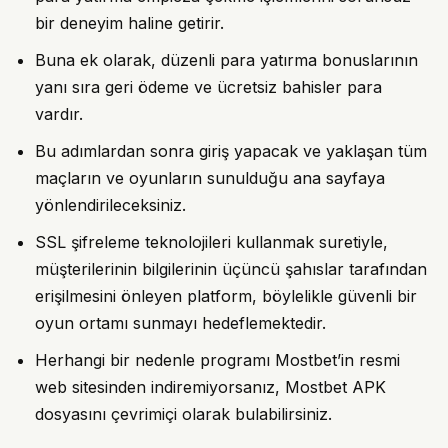
bir deneyim haline getirir.
Buna ek olarak, düzenli para yatırma bonuslarının
yanı sıra geri ödeme ve ücretsiz bahisler para
vardır.
Bu adımlardan sonra giriş yapacak ve yaklaşan tüm
maçların ve oyunların sunulduğu ana sayfaya
yönlendirileceksiniz.
SSL şifreleme teknolojileri kullanmak suretiyle,
müşterilerinin bilgilerinin üçüncü şahıslar tarafından
erişilmesini önleyen platform, böylelikle güvenli bir
oyun ortamı sunmayı hedeflemektedir.
Herhangi bir nedenle programı Mostbet’in resmi
web sitesinden indiremiyorsanız, Mostbet APK
dosyasını çevrimiçi olarak bulabilirsiniz.