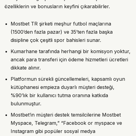
özelliklerin ve bonusların keyfini çıkarabilirler.
Mostbet TR şirketi meşhur futbol maçlarına
(1500’den fazla pazar) ve 35’ten fazla başka
disipline çok çeşitli spor bahisleri sunar.
Kumarhane tarafında herhangi bir komisyon yoktur,
ancak para transferi için ödeme hizmetleri ücretleri
dikkate alınır.
Platformun sürekli güncellemeleri, kapsamlı oyun
kütüphanesi empieza duyarlı müşteri desteği,
%90’lık bir kullanıcı tutma oranına katkıda
bulunmuştur.
Mostbet’in müşteri destek temsilcilerine Mostbet
Myspace, Telegram,” “Facebook or myspace ve
Instagram gibi popüler sosyal medya