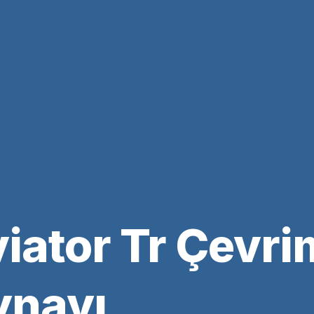
iator Tr Çevri
ynayı