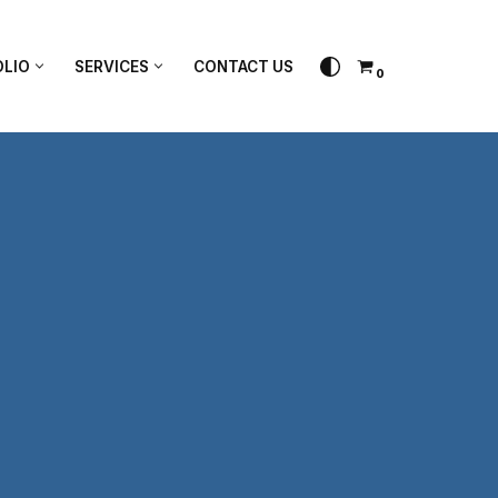
papixel.
LIO
SERVICES
CONTACT US
0