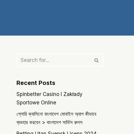
Recent Posts
Spinbetter Casino I Zakłady
Sportowe Online
গ্লোরি ক্যাসিনো বাংলাদেশ মোবাইল অ্যাপ কীভাবে
ব্যবহার করবেন > বাংলাদেশ সার্ভিস রুলস
Betting Utan Svensk Licens 2024