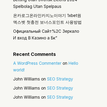
Spelbolag Utan Spelpaus
온카로그온라인카지노이야기 1xbet원
엑스벳 첫충전 보너스포인트 사용방법
Официальный Сайт%2C Зеркало
И вход В Казино а Бк”
Recent Comments
A WordPress Commenter
on
Hello
world!
John Williams
on
SEO Strategy
John Williams
on
SEO Strategy
John Williams
on
SEO Strategy