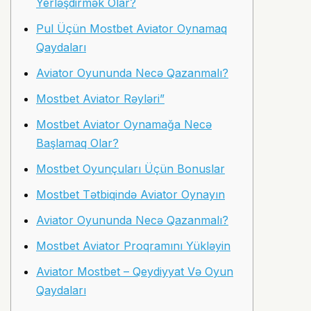
Yerləşdirmək Olar?
Pul Üçün Mostbet Aviator Oynamaq
Qaydaları
Aviator Oyununda Necə Qazanmalı?
Mostbet Aviator Rəyləri”
Mostbet Aviator Oynamağa Necə
Başlamaq Olar?
Mostbet Oyunçuları Üçün Bonuslar
Mostbet Tətbiqində Aviator Oynayın
Aviator Oyununda Necə Qazanmalı?
Mostbet Aviator Proqramını Yükləyin
Aviator Mostbet – Qeydiyyat Və Oyun
Qaydaları