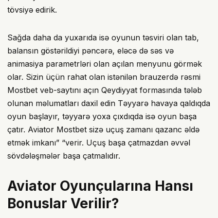
tövsiyə edirik.
Sağda daha da yuxarıda isə oyunun təsviri olan tab,
balansın göstərildiyi pəncərə, eləcə də səs və
animasiya parametrləri olan açılan menyunu görmək
olar. Sizin üçün rahat olan istənilən brauzerdə rəsmi
Mostbet veb-saytını açın Qeydiyyat formasında tələb
olunan məlumatları daxil edin Təyyarə havaya qaldıqda
oyun başlayır, təyyarə yoxa çıxdıqda isə oyun başa
çatır. Aviator Mostbet sizə uçuş zamanı qazanc əldə
etmək imkanı” “verir. Uçuş başa çatmazdan əvvəl
sövdələşmələr başa çatmalıdır.
Aviator Oyunçularına Hansı
Bonuslar Verilir?