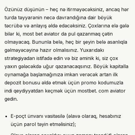
Özünüz düşünün – heç nə itirməyəcəksiniz, ancaq hər
turda təyyarənin necə davrandığına dair böyük
təcrübə və anlayış əldə edəcəksiniz. Çoxlarına elə gələ
bilər ki, most bet aviator da pul qazanmaq çətin
olmayacaq. Bununla belə, heç bir şeyin belə asanlıqla
gəlməyəcəyinə hazır olmalısınız. Yuxarıdakı
strategiyadan istifadə edin və biz əminik ki, siz çox
yaxın gələcəkdə uğur qazanacaqsınız. Böyük kapitalla
oynamağa başlamağınıza imkan verəcək artan ilk
depozit bonusu əldə etmək üçün promo kodumuzla
indi qeydiyyatdan keçmək üçün mostbet. com aviator
gedin.
E-poçt ünvanı vasitəsilə (əlavə olaraq, hesabınız
üçün parol təyin etməlisiniz);