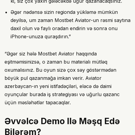
ki, siz çox yaxın gələcəkdə uğur qazanacaqsınız.
Əgər nədənsə sizin regionda yükləmə mümkün
deyilsə, um zaman Mostbet Aviator-un rəsmi saytına
daxil olun və faylı oradan endirin və sonra onu
iPhone-unuza quraşdırın.”
“Əgər siz hələ Mostbet Aviator haqqında
eşitməmisinizsə, o zaman bu materialı mütləq
oxumalısınız. Bu oyun sizə çox səy göstərmədən
böyük pul qazanmağa imkan verir. Aviator
azerbaycan-ın yeni istifadəçiləri, eləcə də daimi
oyunçular burada iş strategiyası və uğurlu qazanc
üçün məsləhətlər tapacaqlar.
Əvvəlcə Demo Ilə Məşq Edə
Bilərəm?