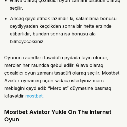
Əlavə olaraq çoxaldıcı oyun zamanı təsadüfi olaraq
seçilir.
Ancaq qeyd etmək lazımdır ki, salamlama bonusu
qeydiyyatdan keçdikdən sonra bir həftə ərzində
etibarlıdır, bundan sonra isə bonusu ala
bilməyəcəksiniz.
Oyunun raundları təsadüfi qaydada təyin olunur,
mərclər hər raundda qəbul edilir. Əlavə olaraq
çoxaldıcı oyun zamanı təsadüfi olaraq seçilir. Mostbet
Aviator oynamaq üçün sadəcə istədiyiniz mərc
məbləğini qeyd edib “Mərc et” düyməsinə basmaq
kifayətdir
mostbet
.
Mostbet Aviator Yukle On The Internet
Oyun