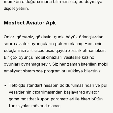
mümkün olduğuna inana bilmirsinizsə, bu düyməyə
diqqət yetirin.
Mostbet Aviator Apk
Onları görsəniz, gözləyin, çünki böyük ödənişlərdən
sonra aviator oyunçuların pulunu alacaq. Həmçinin
uduşlarınızı artıracaq əsas qayda xəsislik etməməkdir.
Bir çox oyunçu mobil cihazları vasitəsilə kazino
oyunları oynamağı sevir. Siz hər zaman istənilən mobil
əməliyyat sistemində proqramları yükləyə bilərsiniz.
Tətbiqdə standart hesabın doldurulmasından və pul
vəsaitlərinin çıxarılmasından başlayaraq aviator
game mostbet kupon parametrləri ilə bitən bütün
funksiyalar mövcud olacaq.