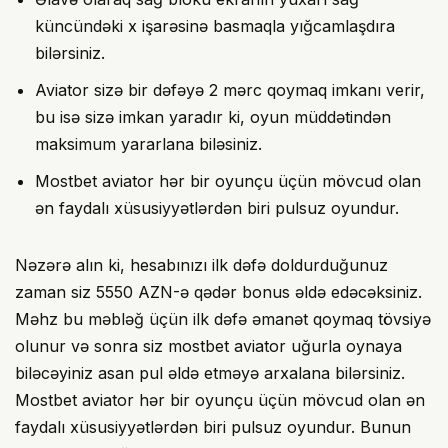
küncündəki x işarəsinə basmaqla yığcamlaşdıra
bilərsiniz.
Aviator sizə bir dəfəyə 2 mərc qoymaq imkanı verir,
bu isə sizə imkan yaradır ki, oyun müddətindən
maksimum yararlana biləsiniz.
Mostbet aviator hər bir oyunçu üçün mövcud olan
ən faydalı xüsusiyyətlərdən biri pulsuz oyundur.
Nəzərə alın ki, hesabınızı ilk dəfə doldurduğunuz
zaman siz 5550 AZN-ə qədər bonus əldə edəcəksiniz.
Məhz bu məbləğ üçün ilk dəfə əmanət qoymaq tövsiyə
olunur və sonra siz mostbet aviator uğurla oynaya
biləcəyiniz asan pul əldə etməyə arxalana bilərsiniz.
Mostbet aviator hər bir oyunçu üçün mövcud olan ən
faydalı xüsusiyyətlərdən biri pulsuz oyundur. Bunun