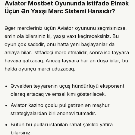
Aviator Mostbet Oyununda Istifadə Etmək
Üçün Ən Yaxşı Mərc Sistemi Hansıdır?
Əgər mərcləriniz üçün Aviator oyununu seçmisinizsə,
əmin ola bilərsiniz ki, yaxşı vaxt keçirəcəksiniz. Bu
oyun çox sadədir, onu hətta yeni başlayanlar da
anlaya bilər. İstifadəçi mərc etməlidir, sonra isə təyyara
havaya qalxacaq. Ancaq təyyarə hər an düşə bilər, bu
halda oyunçu mərci uduzacaq.
Əvvəldən təyyarənin uçuş hündürlüyü eksponent
olaraq artacaq və əmsal kimi göstəriləcək.
Aviator kazino çoxlu pul gətirən ən məşhur
strategiyalardan biri ənənəvi tutmadır.
Bütün bu pulları istənilən rahat şəkildə yatıra
bilərsiniz.