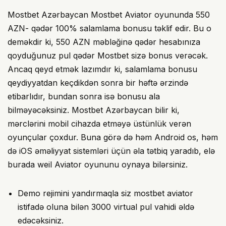
Mostbet Azərbaycan Mostbet Aviator oyununda 550
AZN- qədər 100% salamlama bonusu təklif edir. Bu o
deməkdir ki, 550 AZN məbləğinə qədər hesabınıza
qoyduğunuz pul qədər Mostbet sizə bonus verəcək.
Ancaq qeyd etmək lazımdır ki, salamlama bonusu
qeydiyyatdan keçdikdən sonra bir həftə ərzində
etibarlıdır, bundan sonra isə bonusu ala
bilməyəcəksiniz. Mostbet Azərbaycan bilir ki,
mərclərini mobil cihazda etməyə üstünlük verən
oyunçular çoxdur. Buna görə də həm Android os, həm
də iOS əməliyyat sistemləri üçün əla tətbiq yaradıb, elə
burada weil Aviator oyununu oynaya bilərsiniz.
Demo rejimini yandırmaqla siz mostbet aviator
istifadə oluna bilən 3000 virtual pul vahidi əldə
edəcəksiniz.