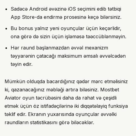
Sadəcə Android əvəzinə iOS seçimini edib tətbiqi
App Store-da endirmə prosesinə keçə bilərsiniz.
Bu bonus yalnız yeni oyunçular üçün keçərlidir,
ona görə də sizin üçün işləməsə təəccüblənməyin.
Hər raund başlanmazdan əvvəl mexanizm
təyyarənin çatacağı maksimum əmsalı əvvəlcədən
təyin edir.
Mümkün olduqda bacardığınız qədər mərc etməlisiniz
ki, qazanacağınız məbləği artıra biləsiniz. Mostbet
Aviator oyun təcrübəsini daha da rahat və çeşidli
etmək üçün öz istifadəçilərinə iki diqqətəlayiq funksiya
təklif edir. Ekranın yuxarısında oyunçular əvvəlki
raundların statistikasını görə biləcəklər.