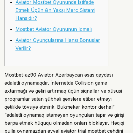
Aviator Mostbet Oyununda Istifadə
Etmək Üçün Ən Yaxşı Mərc Sistemi
Hansıdır?
Mostbet Aviator Oyununun Icmalı
Aviator Oyunçularına Hansı Bonuslar
Verilir?
Mostbet-az90 Aviator Azerbaycan əsas qaydası
ədalətli oynamaqdır. İnternetdə Collision game
axtarmağı və gəliri artırmaq üçün siqnallar və xüsusi
proqramlar satan şübhəli şəxslərə etibar etməyi
qətiliklə tövsiyə etmirik. Bukmeker kontor dərhal”
“ədalətli oynamaq istəməyən oyunçuları tapır və girişi
bərpa etmək hüququ olmadan onları bloklayır. Həqiqi
pulla oynamazdan əvvəl aviator trial mostbet cəhdini