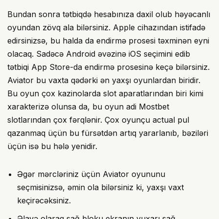
Bundan sonra tətbiqdə hesabınıza daxil olub həyəcanlı
oyundan zövq ala bilərsiniz. Apple cihazından istifadə
edirsinizsə, bu halda da endirmə prosesi təxminən eyni
olacaq. Sadəcə Android əvəzinə iOS seçimini edib
tətbiqi App Store-da endirmə prosesinə keçə bilərsiniz.
Aviator bu vaxta qədərki ən yaxşı oyunlardan biridir.
Bu oyun çox kazinolarda slot aparatlarından biri kimi
xarakterizə olunsa da, bu oyun adi Mostbet
slotlarından çox fərqlənir. Çox oyunçu actual pul
qazanmaq üçün bu fürsətdən artıq yararlanıb, bəziləri
üçün isə bu hələ yenidir.
Əgər mərcləriniz üçün Aviator oyununu
seçmisinizsə, əmin ola bilərsiniz ki, yaxşı vaxt
keçirəcəksiniz.
Əlavə olaraq sağ bloku ekranın yuxarı sağ