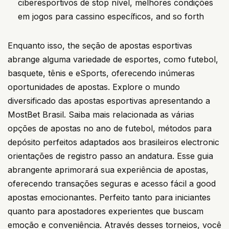
ciberesportivos de stop nível, melhores condições
em jogos para cassino específicos, and so forth
Enquanto isso, the seção de apostas esportivas
abrange alguma variedade de esportes, como futebol,
basquete, tênis e eSports, oferecendo inúmeras
oportunidades de apostas. Explore o mundo
diversificado das apostas esportivas apresentando a
MostBet Brasil. Saiba mais relacionada as várias
opções de apostas no ano de futebol, métodos para
depósito perfeitos adaptados aos brasileiros electronic
orientações de registro passo an andatura. Esse guia
abrangente aprimorará sua experiência de apostas,
oferecendo transações seguras e acesso fácil a good
apostas emocionantes. Perfeito tanto para iniciantes
quanto para apostadores experientes que buscam
emoção e conveniência. Através desses torneios, você