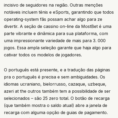
incisivo de seguidores na região. Outras menções
notáveis incluem tênis e eSports, garantindo que todos
operating-system fãs possam achar algo para ze
divertir. A seção de cassino on-line da MostBet é uma
parte vibrante e dinâmica para sua plataforma, com
uma impressionante variedade de mais para 3. 000
jogos. Essa ampla seleção garante que haja algo para
cativar todos os modelos de jogadores.
O português está presente, e a tradução das páginas
pra o português é precisa e sem ambiguidades. Os
idiomas ucraniano, bielorrusso, cazaque, uzbeque,
azeri at the outros também tem a possibilidade de ser
selecionados – são 25 zero total. O botão de recarga
(que também mostra o saldo atual) abre a janela de
recarga com alguma opção de guias de pagamento.