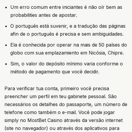
Um erro comum entre iniciantes é não oír bem as
probabilities antes de apostar.
O português está suvenir, e a tradução das páginas
afin de o português é precisa e sem ambiguidades.
Ela é conhecida por operar na mais de 50 países do
globo com sua emplazamiento em Nicósia, Chipre.
Sim, o valor do depósito mínimo varia conforme o
método de pagamento que você decidir.
Para verificar tua conta, primeiro você precisa
preencher um perfil em teu gabinete pessoal. São
necessários os detalhes do passaporte, um número de
telefone como também o e-mail. Você pode jogar
simply no MostBet Casino através da versão internet
(site no navegador) ou através dos aplicativos para