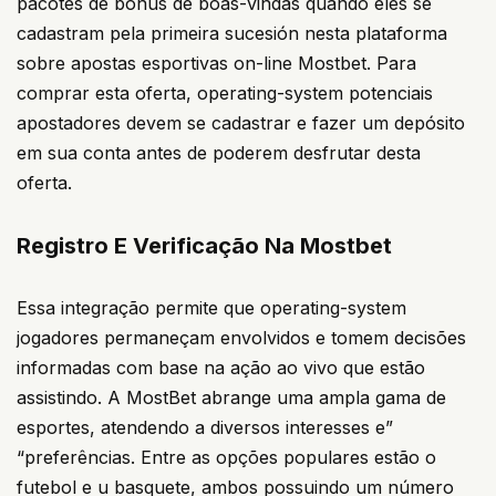
pacotes de bônus de boas-vindas quando eles se
cadastram pela primeira sucesión nesta plataforma
sobre apostas esportivas on-line Mostbet. Para
comprar esta oferta, operating-system potenciais
apostadores devem se cadastrar e fazer um depósito
em sua conta antes de poderem desfrutar desta
oferta.
Registro E Verificação Na Mostbet
Essa integração permite que operating-system
jogadores permaneçam envolvidos e tomem decisões
informadas com base na ação ao vivo que estão
assistindo. A MostBet abrange uma ampla gama de
esportes, atendendo a diversos interesses e”
“preferências. Entre as opções populares estão o
futebol e u basquete, ambos possuindo um número