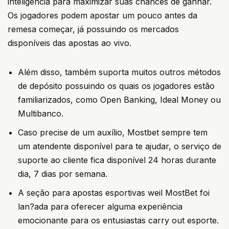
inteligência para maximizar suas chances de ganhar​.
Os jogadores podem apostar um pouco antes da
remesa começar, já possuindo os mercados
disponíveis das apostas ao vivo.
Além disso, também suporta muitos outros métodos
de depósito possuindo os quais os jogadores estão
familiarizados, como Open Banking, Ideal Money ou
Multibanco.
Caso precise de um auxílio, Mostbet sempre tem
um atendente disponível para te ajudar, o serviço de
suporte ao cliente fica disponível 24 horas durante
dia, 7 dias por semana.
A seção para apostas esportivas weil MostBet foi
lan?ada para oferecer alguma experiência
emocionante para os entusiastas carry out esporte.