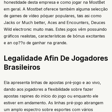
honestidade desta empresa e como jogar na MostBet
em geral. A Mostbet oferece também alguma selecção
de games de vídeo póquer populares, tais asi como
Jacks or Much better, Aces and Encounters, Deuces
Wild electronic muito mais. Estes jogos vêm possuindo
gráficos realistas, características de bónus excitantes
e an op??o de ganhar na grande.
Legalidade Afin De Jogadores
Brasileiros
Ela apresenta linhas de apostas pré-jogo e ao vivo,
dando aos jogadores a flexibilidade sobre fazer
apostas rapines do início do jogo ou enquanto ele
estiver em andamento. As linhas pré-jogo abrangem
um amplo espectro sobre esportes com vários