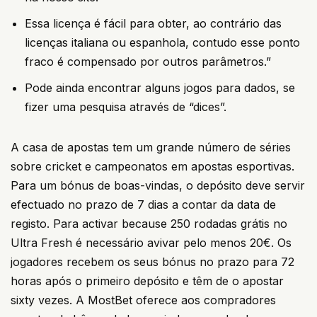
Essa licença é fácil para obter, ao contrário das
licenças italiana ou espanhola, contudo esse ponto
fraco é compensado por outros parâmetros.”
Pode ainda encontrar alguns jogos para dados, se
fizer uma pesquisa através de “dices”.
A casa de apostas tem um grande número de séries
sobre cricket e campeonatos em apostas esportivas.
Para um bónus de boas-vindas, o depósito deve servir
efectuado no prazo de 7 dias a contar da data de
registo. Para activar because 250 rodadas grátis no
Ultra Fresh é necessário avivar pelo menos 20€. Os
jogadores recebem os seus bónus no prazo para 72
horas após o primeiro depósito e têm de o apostar
sixty vezes. A MostBet oferece aos compradores