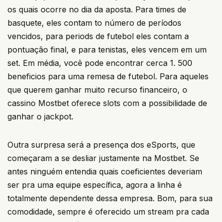
os quais ocorre no dia da aposta. Para times de
basquete, eles contam to número de períodos
vencidos, para periods de futebol eles contam a
pontuação final, e para tenistas, eles vencem em um
set. Em média, você pode encontrar cerca 1. 500
beneficios para uma remesa de futebol. Para aqueles
que querem ganhar muito recurso financeiro, o
cassino Mostbet oferece slots com a possibilidade de
ganhar o jackpot.
Outra surpresa será a presença dos eSports, que
começaram a se desliar justamente na Mostbet. Se
antes ninguém entendia quais coeficientes deveriam
ser pra uma equipe específica, agora a linha é
totalmente dependente dessa empresa. Bom, para sua
comodidade, sempre é oferecido um stream pra cada