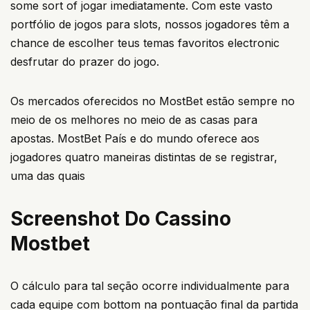
some sort of jogar imediatamente. Com este vasto
portfólio de jogos para slots, nossos jogadores têm a
chance de escolher teus temas favoritos electronic
desfrutar do prazer do jogo.
Os mercados oferecidos no MostBet estão sempre no
meio de os melhores no meio de as casas para
apostas. MostBet País e do mundo oferece aos
jogadores quatro maneiras distintas de se registrar,
uma das quais
Screenshot Do Cassino
Mostbet
O cálculo para tal seção ocorre individualmente para
cada equipe com bottom na pontuação final da partida