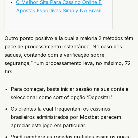
O Melhor Site Para Cassino Online E
Apostas Esportivas Simply No Brasil
Outro ponto positivo é la cual a maioria 2 métodos têm
pace de processamento instantâneo. No caso dos
saques, contando com a verificação sobre
segurança,” “um processamento leva, no máximo, 72
hrs.
Para começar, basta iniciar sessão na sua conta e
seleccionar some sort of opção ‘Depositar’.
Os clientes la cual frequentam os cassinos
brasileiros administrados por Mostbet parecem
apreciar este jogo em particular.
Você receberá as rodadas gratuitas assim os quais