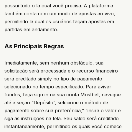
possui tudo o la cual você precisa. A plataforma
também conta com um modo de apostas ao vivo,
permitindo la cual os usuários façam apostas em
partidas em andamento.
As Principais Regras
Imediatamente, sem nenhum obstáculo, sua
solicitação será processada e o recurso financeiro
será creditado simply no tipo de pagamento
selecionado no tempo especificado. Para avivar
fundos, faça sign in na sua conta Mostbet, navegue
até a seção “Depósito”, selecione o método de
pagamento sobre sua preferência,” “insira o valor e
siga as instruções na tela. Seu saldo será creditado
instantaneamente, permitindo os quais você comece