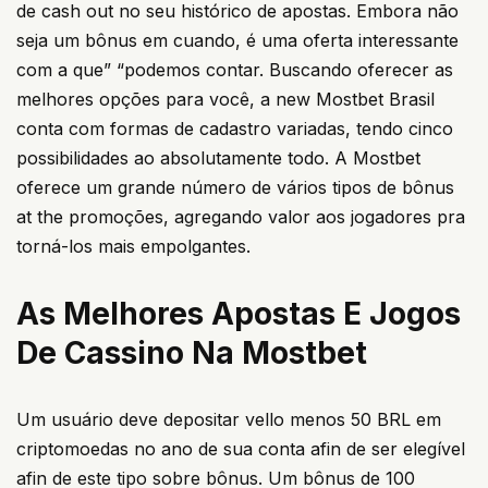
de cash out no seu histórico de apostas. Embora não
seja um bônus em cuando, é uma oferta interessante
com a que” “podemos contar. Buscando oferecer as
melhores opções para você, a new Mostbet Brasil
conta com formas de cadastro variadas, tendo cinco
possibilidades ao absolutamente todo. A Mostbet
oferece um grande número de vários tipos de bônus
at the promoções, agregando valor aos jogadores pra
torná-los mais empolgantes.
As Melhores Apostas E Jogos
De Cassino Na Mostbet
Um usuário deve depositar vello menos 50 BRL em
criptomoedas no ano de sua conta afin de ser elegível
afin de este tipo sobre bônus. Um bônus de 100