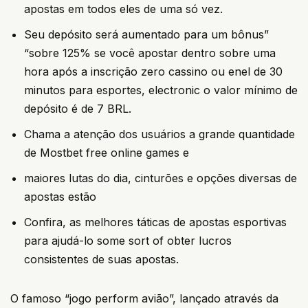
apostas em todos eles de uma só vez.
Seu depósito será aumentado para um bônus”
“sobre 125% se você apostar dentro sobre uma
hora após a inscrição zero cassino ou enel de 30
minutos para esportes, electronic o valor mínimo de
depósito é de 7 BRL.
Chama a atenção dos usuários a grande quantidade
de Mostbet free online games e
maiores lutas do dia, cinturões e opções diversas de
apostas estão
Confira, as melhores táticas de apostas esportivas
para ajudá-lo some sort of obter lucros
consistentes de suas apostas.
O famoso “jogo perform avião”, lançado através da