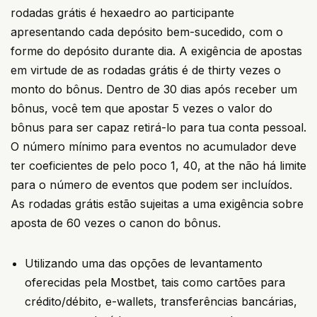
rodadas grátis é hexaedro ao participante
apresentando cada depósito bem-sucedido, com o
forme do depósito durante dia. A exigência de apostas
em virtude de as rodadas grátis é de thirty vezes o
monto do bônus. Dentro de 30 dias após receber um
bônus, você tem que apostar 5 vezes o valor do
bônus para ser capaz retirá-lo para tua conta pessoal.
O número mínimo para eventos no acumulador deve
ter coeficientes de pelo poco 1, 40, at the não há limite
para o número de eventos que podem ser incluídos.
As rodadas grátis estão sujeitas a uma exigência sobre
aposta de 60 vezes o canon do bônus.
Utilizando uma das opções de levantamento
oferecidas pela Mostbet, tais como cartões para
crédito/débito, e-wallets, transferências bancárias,