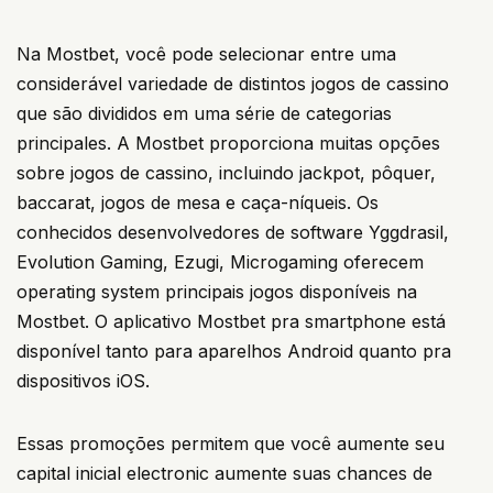
Na Mostbet, você pode selecionar entre uma
considerável variedade de distintos jogos de cassino
que são divididos em uma série de categorias
principales. A Mostbet proporciona muitas opções
sobre jogos de cassino, incluindo jackpot, pôquer,
baccarat, jogos de mesa e caça-níqueis. Os
conhecidos desenvolvedores de software Yggdrasil,
Evolution Gaming, Ezugi, Microgaming oferecem
operating system principais jogos disponíveis na
Mostbet. O aplicativo Mostbet pra smartphone está
disponível tanto para aparelhos Android quanto pra
dispositivos iOS.
Essas promoções permitem que você aumente seu
capital inicial electronic aumente suas chances de