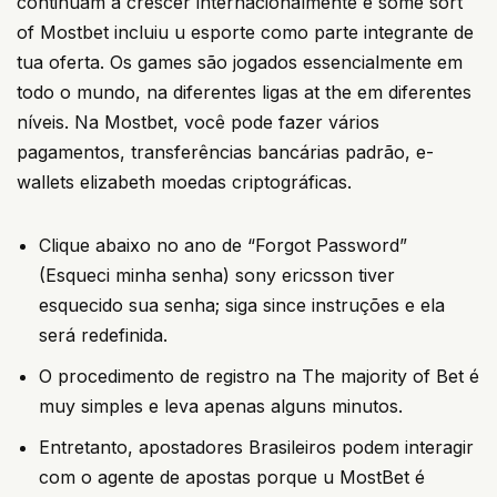
continuam a crescer internacionalmente e some sort
of Mostbet incluiu u esporte como parte integrante de
tua oferta. Os games são jogados essencialmente em
todo o mundo, na diferentes ligas at the em diferentes
níveis. Na Mostbet, você pode fazer vários
pagamentos, transferências bancárias padrão, e-
wallets elizabeth moedas criptográficas.
Clique abaixo no ano de “Forgot Password”
(Esqueci minha senha) sony ericsson tiver
esquecido sua senha; siga since instruções e ela
será redefinida.
O procedimento de registro na The majority of Bet é
muy simples e leva apenas alguns minutos.
Entretanto, apostadores Brasileiros podem interagir
com o agente de apostas porque u MostBet é