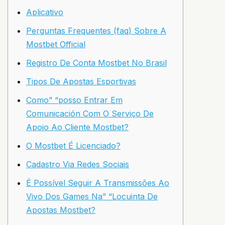
Aplicativo
Perguntas Frequentes (faq) Sobre A
Mostbet Official
Registro De Conta Mostbet No Brasil
Tipos De Apostas Esportivas
Como” “posso Entrar Em
Comunicación Com O Serviço De
Apoio Ao Cliente Mostbet?
O Mostbet É Licenciado?
Cadastro Via Redes Sociais
É Possível Seguir A Transmissões Ao
Vivo Dos Games Na” “Locuinta De
Apostas Mostbet?