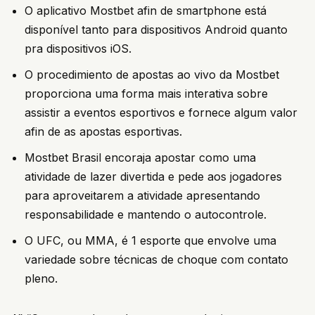
O aplicativo Mostbet afin de smartphone está
disponível tanto para dispositivos Android quanto
pra dispositivos iOS.
O procedimiento de apostas ao vivo da Mostbet
proporciona uma forma mais interativa sobre
assistir a eventos esportivos e fornece algum valor
afin de as apostas esportivas.
Mostbet Brasil encoraja apostar como uma
atividade de lazer divertida e pede aos jogadores
para aproveitarem a atividade apresentando
responsabilidade e mantendo o autocontrole.
O UFC, ou MMA, é 1 esporte que envolve uma
variedade sobre técnicas de choque com contato
pleno.