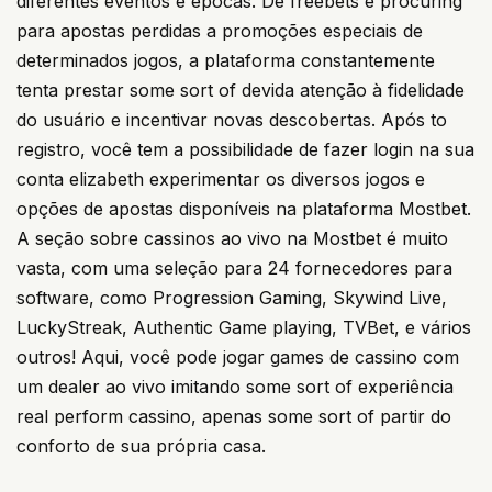
diferentes eventos e épocas. De freebets e procuring
para apostas perdidas a promoções especiais de
determinados jogos, a plataforma constantemente
tenta prestar some sort of devida atenção à fidelidade
do usuário e incentivar novas descobertas. Após to
registro, você tem a possibilidade de fazer login na sua
conta elizabeth experimentar os diversos jogos e
opções de apostas disponíveis na plataforma Mostbet.
A seção sobre cassinos ao vivo na Mostbet é muito
vasta, com uma seleção para 24 fornecedores para
software, como Progression Gaming, Skywind Live,
LuckyStreak, Authentic Game playing, TVBet, e vários
outros! Aqui, você pode jogar games de cassino com
um dealer ao vivo imitando some sort of experiência
real perform cassino, apenas some sort of partir do
conforto de sua própria casa.