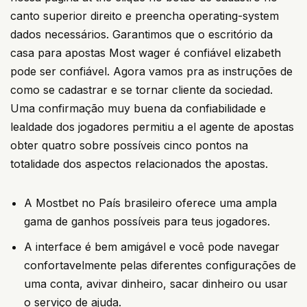
canto superior direito e preencha operating-system
dados necessários. Garantimos que o escritório da
casa para apostas Most wager é confiável elizabeth
pode ser confiável. Agora vamos pra as instruções de
como se cadastrar e se tornar cliente da sociedad.
Uma confirmação muy buena da confiabilidade e
lealdade dos jogadores permitiu a el agente de apostas
obter quatro sobre possíveis cinco pontos na
totalidade dos aspectos relacionados the apostas.
A Mostbet no País brasileiro oferece uma ampla
gama de ganhos possíveis para teus jogadores.
A interface é bem amigável e você pode navegar
confortavelmente pelas diferentes configurações de
uma conta, avivar dinheiro, sacar dinheiro ou usar
o serviço de ajuda.