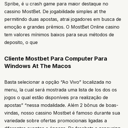
Spribe, é u crash game para maior destaque no
cassino MostBet. De jogabilidade simples at the
permitindo duas apostas, atrai jogadores em busca de
emoção e grandes prêmios. O MostBet Online casino
tem valores mínimos baixos para seus métodos de
deposito, o que
Cliente Mostbet Para Computer Para
Windows At The Macos
Basta selecionar a opção “Ao Vivo” localizada no
menu, la cual será mostrada uma lista de los dos os
jogos o qual estão disponíveis pra realização de
apostas” “nessa modalidade. Além 2 bônus de boas-
vindas, nosso cassino Mostbet é famoso durante sua
variedade sobre ofertas promocionais ligadas a