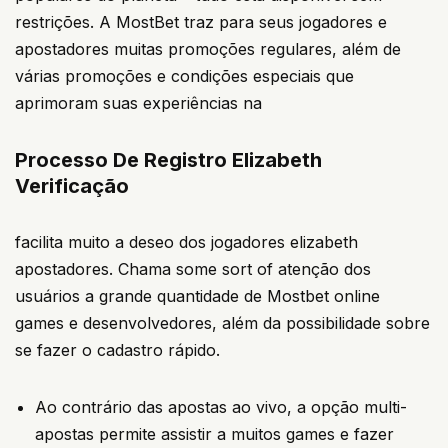
restrições. A MostBet traz para seus jogadores e
apostadores muitas promoções regulares, além de
várias promoções e condições especiais que
aprimoram suas experiências na
Processo De Registro Elizabeth
Verificação
facilita muito a deseo dos jogadores elizabeth
apostadores. Chama some sort of atenção dos
usuários a grande quantidade de Mostbet online
games e desenvolvedores, além da possibilidade sobre
se fazer o cadastro rápido.
Ao contrário das apostas ao vivo, a opção multi-
apostas permite assistir a muitos games e fazer