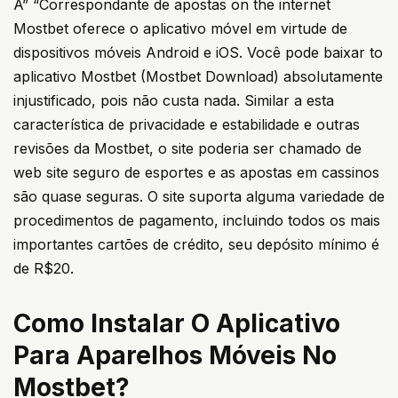
A” “Correspondante de apostas on the internet
Mostbet oferece o aplicativo móvel em virtude de
dispositivos móveis Android e iOS. Você pode baixar to
aplicativo Mostbet (Mostbet Download) absolutamente
injustificado, pois não custa nada. Similar a esta
característica de privacidade e estabilidade e outras
revisões da Mostbet, o site poderia ser chamado de
web site seguro de esportes e as apostas em cassinos
são quase seguras. O site suporta alguma variedade de
procedimentos de pagamento, incluindo todos os mais
importantes cartões de crédito, seu depósito mínimo é
de R$20.
Como Instalar O Aplicativo
Para Aparelhos Móveis No
Mostbet?