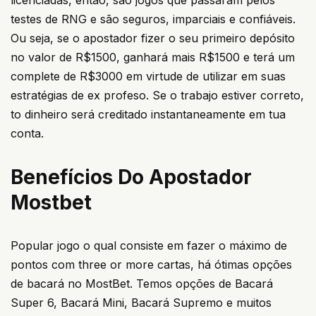
licenciadas, então, são jogos que passaram pelos
testes de RNG e são seguros, imparciais e confiáveis.
Ou seja, se o apostador fizer o seu primeiro depósito
no valor de R$1500, ganhará mais R$1500 e terá um
complete de R$3000 em virtude de utilizar em suas
estratégias de ex profeso. Se o trabajo estiver correto,
to dinheiro será creditado instantaneamente em tua
conta.
Benefícios Do Apostador
Mostbet
Popular jogo o qual consiste em fazer o máximo de
pontos com three or more cartas, há ótimas opções
de bacará no MostBet. Temos opções de Bacará
Super 6, Bacará Mini, Bacará Supremo e muitos