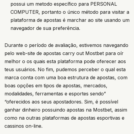
possui um metodo específico para PERSONAL
COMPUTER, portanto o único método para visitar a
plataforma de apostas é marchar ao site usando um
navegador de sua preferência.
Durante o período de avaliação, estivemos navegando
pelo web-site de apostas carry out Mostbet para oír
melhor o os quais esta plataforma pode oferecer aos
teus usuários. No fim, pudemos perceber o qual esta
marca conta com uma boa estrutura de apostas, com
boas opções em tipos de apostas, mercados,
modalidades, ferramentas e esportes sendo”
“oferecidos aos seus apostadores. Sim, é possível
ganhar dinheiro possuindo apostas na Mostbet, assim
como na outras plataformas de apostas esportivas e
cassinos on-line.