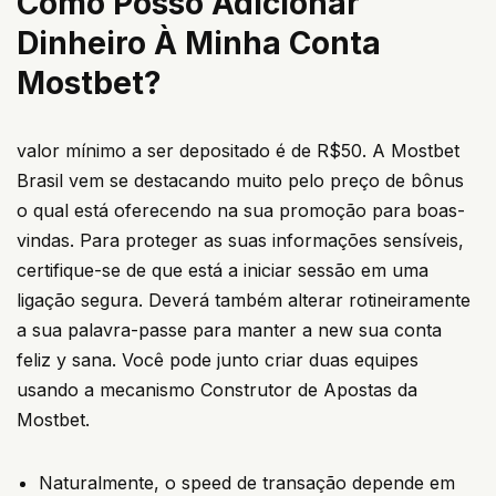
Como Posso Adicionar
Dinheiro À Minha Conta
Mostbet?
valor mínimo a ser depositado é de R$50. A Mostbet
Brasil vem se destacando muito pelo preço de bônus
o qual está oferecendo na sua promoção para boas-
vindas. Para proteger as suas informações sensíveis,
certifique-se de que está a iniciar sessão em uma
ligação segura. Deverá também alterar rotineiramente
a sua palavra-passe para manter a new sua conta
feliz y sana. Você pode junto criar duas equipes
usando a mecanismo Construtor de Apostas da
Mostbet.
Naturalmente, o speed de transação depende em