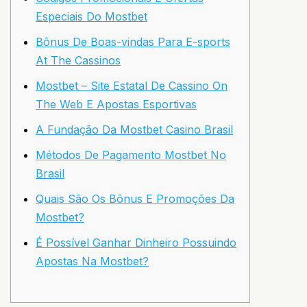
Especiais Do Mostbet
Bônus De Boas-vindas Para E-sports
At The Cassinos
Mostbet – Site Estatal De Cassino On
The Web E Apostas Esportivas
A Fundação Da Mostbet Casino Brasil
Métodos De Pagamento Mostbet No
Brasil
Quais São Os Bônus E Promoções Da
Mostbet?
É Possível Ganhar Dinheiro Possuindo
Apostas Na Mostbet?