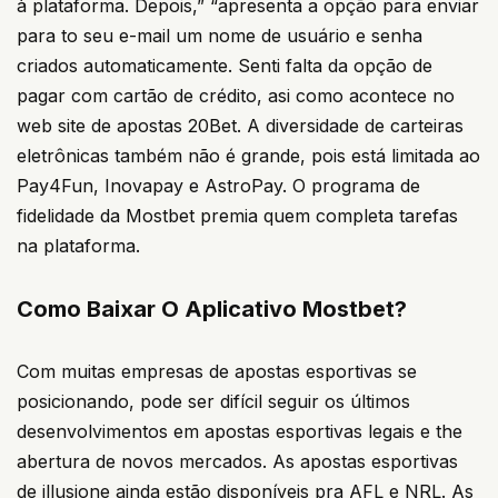
à plataforma. Depois,” “apresenta a opção para enviar
para to seu e-mail um nome de usuário e senha
criados automaticamente. Senti falta da opção de
pagar com cartão de crédito, asi como acontece no
web site de apostas 20Bet. A diversidade de carteiras
eletrônicas também não é grande, pois está limitada ao
Pay4Fun, Inovapay e AstroPay. O programa de
fidelidade da Mostbet premia quem completa tarefas
na plataforma.
Como Baixar O Aplicativo Mostbet?
Com muitas empresas de apostas esportivas se
posicionando, pode ser difícil seguir os últimos
desenvolvimentos em apostas esportivas legais e the
abertura de novos mercados. As apostas esportivas
de illusione ainda estão disponíveis pra AFL e NRL. As