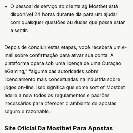
O pessoal de serviço ao cliente ag Mostbet está
disponível 24 horas durante dia para um ajudar
com quaisquer questões ou dudas que possa estar
a sentir.
Depois de concluir estas etapas, você receberá um e-
mail sobre confirmação para ativar sua conta. A
plataforma opera sob uma licença de uma Curaçao
eGaming,” “alguma das autoridades sobre
licenciamento mais conceituadas na indústria sobre
jogos on-line. Isso significa que some sort of Mostbet
adere a new todos os regulamentos e padrões
necessários para oferecer o ambiente de apostas
seguro e razonable.
Site Oficial Da Mostbet Para Apostas