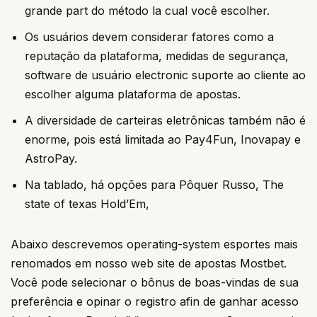
grande part do método la cual você escolher.
Os usuários devem considerar fatores como a
reputação da plataforma, medidas de segurança,
software de usuário electronic suporte ao cliente ao
escolher alguma plataforma de apostas.
A diversidade de carteiras eletrônicas também não é
enorme, pois está limitada ao Pay4Fun, Inovapay e
AstroPay.
Na tablado, há opções para Pôquer Russo, The
state of texas Hold’Em,
Abaixo descrevemos operating-system esportes mais
renomados em nosso web site de apostas Mostbet.
Você pode selecionar o bônus de boas-vindas de sua
preferência e opinar o registro afin de ganhar acesso