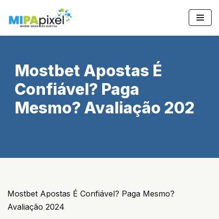
Skip
to
content
Mostbet Apostas É
Confiável? Paga
Mesmo? Avaliação 202
Mostbet Apostas É Confiável? Paga Mesmo?
Avaliação 2024