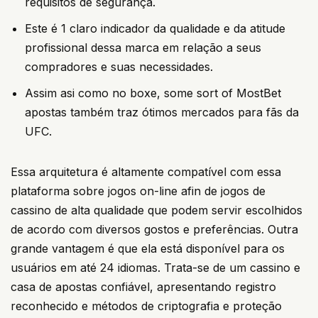
requisitos de segurança.
Este é 1 claro indicador da qualidade e da atitude
profissional dessa marca em relação a seus
compradores e suas necessidades.
Assim asi como no boxe, some sort of MostBet
apostas também traz ótimos mercados para fãs da
UFC.
Essa arquitetura é altamente compatível com essa
plataforma sobre jogos on-line afin de jogos de
cassino de alta qualidade que podem servir escolhidos
de acordo com diversos gostos e preferências. Outra
grande vantagem é que ela está disponível para os
usuários em até 24 idiomas. Trata-se de um cassino e
casa de apostas confiável, apresentando registro
reconhecido e métodos de criptografia e proteção