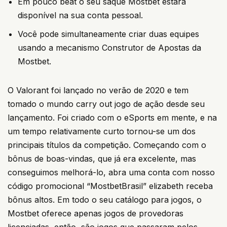
Em pouco beat o seu saque Mostbet estará
disponível na sua conta pessoal.
Você pode simultaneamente criar duas equipes
usando a mecanismo Construtor de Apostas da
Mostbet.
O Valorant foi lançado no verão de 2020 e tem
tomado o mundo carry out jogo de ação desde seu
lançamento. Foi criado com o eSports em mente, e na
um tempo relativamente curto tornou-se um dos
principais títulos da competição. Começando com o
bônus de boas-vindas, que já era excelente, mas
conseguimos melhorá-lo, abra uma conta com nosso
código promocional “MostbetBrasil” elizabeth receba
bônus altos. Em todo o seu catálogo para jogos, o
Mostbet oferece apenas jogos de provedoras