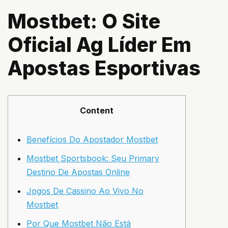
Mostbet: O Site
Oficial Ag Líder Em
Apostas Esportivas
Content
Benefícios Do Apostador Mostbet
Mostbet Sportsbook: Seu Primary
Destino De Apostas Online
Jogos De Cassino Ao Vivo No
Mostbet
Por Que Mostbet Não Está