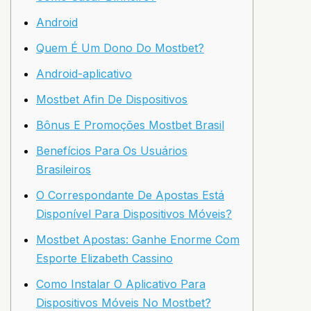
Android
Quem É Um Dono Do Mostbet?
Android-aplicativo
Mostbet Afin De Dispositivos
Bônus E Promoções Mostbet Brasil
Benefícios Para Os Usuários
Brasileiros
O Correspondante De Apostas Está
Disponível Para Dispositivos Móveis?
Mostbet Apostas: Ganhe Enorme Com
Esporte Elizabeth Cassino
Como Instalar O Aplicativo Para
Dispositivos Móveis No Mostbet?