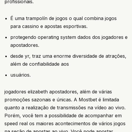
profissionais.
É uma trampolín de jogos o qual combina jogos
para cassino e apostas esportivas.
protegendo operating system dados dos jogadores e
apostadores.
desde yr, traz uma enorme diversidade de atrações,
além de confiabilidade aos
usuários.
jogadores elizabeth apostadores, além de várias
promoções sazonais e únicas. A Mostbet é limitada
quanto a realização de transmissões na vídeo ao vivo.
Porém, você tem a possibilidade de acompanhar em
speed real os maiores acontecimentos de vários jogos
na seção de apostas ao vivo. Você pode apostar