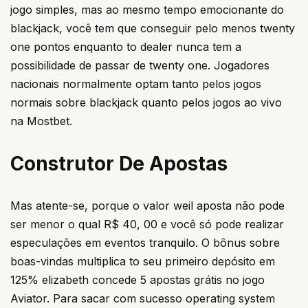
jogo simples, mas ao mesmo tempo emocionante do
blackjack, você tem que conseguir pelo menos twenty
one pontos enquanto to dealer nunca tem a
possibilidade de passar de twenty one. Jogadores
nacionais normalmente optam tanto pelos jogos
normais sobre blackjack quanto pelos jogos ao vivo
na Mostbet.
Construtor De Apostas
Mas atente-se, porque o valor weil aposta não pode
ser menor o qual R$ 40, 00 e você só pode realizar
especulações em eventos tranquilo. O bônus sobre
boas-vindas multiplica to seu primeiro depósito em
125% elizabeth concede 5 apostas grátis no jogo
Aviator. Para sacar com sucesso operating system