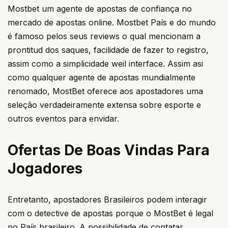
Mostbet um agente de apostas de confiança no
mercado de apostas online. Mostbet País e do mundo
é famoso pelos seus reviews o qual mencionam a
prontitud dos saques, facilidade de fazer to registro,
assim como a simplicidade weil interface. Assim asi
como qualquer agente de apostas mundialmente
renomado, MostBet oferece aos apostadores uma
seleção verdadeiramente extensa sobre esporte e
outros eventos para envidar.
Ofertas De Boas Vindas Para
Jogadores
Entretanto, apostadores Brasileiros podem interagir
com o detective de apostas porque o MostBet é legal
no País brasileiro. A possibilidade de contatar