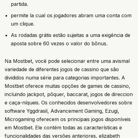
partida.
permite la cual os jogadores abram uma conta com
um clique.
As rodadas grátis estão sujeitas a uma exigência de
aposta sobre 60 vezes o valor do bônus.
Na Mostbet, você pode selecionar entre uma avismal
variedade de diferentes jogos de cassino que são
divididos numa série para categorias importantes. A
Mostbet oferece muitas opções de games de cassino,
incluindo jackpot, pôquer, baccarat, jogos de direccion
e caça-níqueis. Os conhecidos desenvolvedores sobre
software Yggdrasil, Advancement Gaming, Ezugi,
Microgaming oferecem os principais jogos disponíveis
em Mostbet. Ele contém todas as características e
funcionalidades das versões anteriores, elizabeth