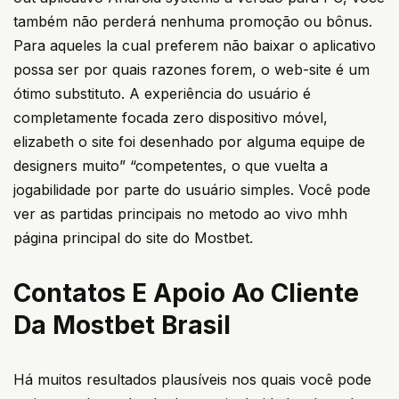
também não perderá nenhuma promoção ou bônus.
Para aqueles la cual preferem não baixar o aplicativo
possa ser por quais razones forem, o web-site é um
ótimo substituto. A experiência do usuário é
completamente focada zero dispositivo móvel,
elizabeth o site foi desenhado por alguma equipe de
designers muito” “competentes, o que vuelta a
jogabilidade por parte do usuário simples. Você pode
ver as partidas principais no metodo ao vivo mhh
página principal do site do Mostbet.
Contatos E Apoio Ao Cliente
Da Mostbet Brasil
Há muitos resultados plausíveis nos quais você pode