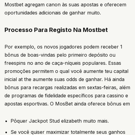
Mostbet agregam canon às suas apostas e oferecem
oportunidades adicionais de ganhar muito.
Processo Para Registo Na Mostbet
Por exemplo, os novos jogadores podem receber 1
bônus de boas-vindas pelo primeiro depósito ou
freespins no ano de caça-níqueis populares. Essas
promoções permitem o qual você aumente teu capital
inicial at the aumente suas odds de ganhar. Há ainda
bônus para recargas realizadas em sextas-feiras, além
de programas de fidelidade específicos para cassino e
apostas esportivas. O MosBet ainda oferece bônus em
Pôquer Jackpot Stud elizabeth muito mais.
Se você quiser maximizar totalmente seus ganhos