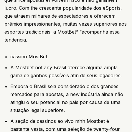
que since apostas envolvem risco e não garantem
lucro. Com the crescente popularidade dos eSports,
que atraem milhares de espectadores e oferecem
prêmios impressionantes, muitas vezes superiores aos
esportes tradicionais, a MostBet” “acompanha essa
tendência.
cassino MostBet.
A Mostbet not any Brasil oferece alguma ampla
gama de ganhos possíveis afin de seus jogadores.
Embora o Brasil seja considerado o dos grandes
mercados para apostas, a new indústria ainda não
atingiu o seu potencial no país por causa de uma
situação legal superiore.
A seção de cassinos ao vivo mhh Mostbet é
bastante vasta, com uma seleção de twenty-four