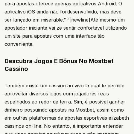
para apostas oferece apenas aplicativos Android. O
aplicativo iOS ainda não foi desenvolvido, mas deve
ser lançado em miserable.” “[newline]Até mesmo um
apostador iniciante vai ze sentir confortável utilizando
um site para apostas com uma interface tão
conveniente.
Descubra Jogos E Bônus No Mostbet
Cassino
Também existe um cassino ao vivo la cual te permite
aproveitar diversos jogos com jogadores reais
espalhados ao redor da terra. Sim, é possível ganhar
dinheiro possuindo apostas na Mostbet, assim como
em outras plataformas de apostas esportivas elizabeth
cassinos on-line. No entanto, é importante entender