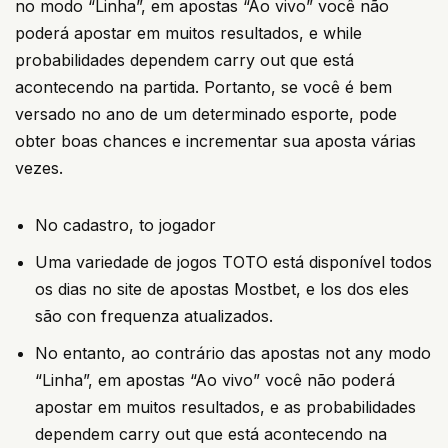
no modo “Linha”, em apostas “Ao vivo” você não
poderá apostar em muitos resultados, e while
probabilidades dependem carry out que está
acontecendo na partida. Portanto, se você é bem
versado no ano de um determinado esporte, pode
obter boas chances e incrementar sua aposta várias
vezes.
No cadastro, to jogador
Uma variedade de jogos TOTO está disponível todos
os dias no site de apostas Mostbet, e los dos eles
são con frequenza atualizados.
No entanto, ao contrário das apostas not any modo
“Linha”, em apostas “Ao vivo” você não poderá
apostar em muitos resultados, e as probabilidades
dependem carry out que está acontecendo na