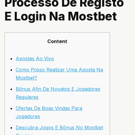
Processo De Registo
E Login Na Mostbet
Content
Apostas Ao Vivo
Como Posso Realizar Uma Aposta Na
Mostbet?
Bônus Afin De Novatos E Jogadores
Regulares
Ofertas De Boas Vindas Para
Jogadores
Descubra Jogos E Bônus No Mostbet