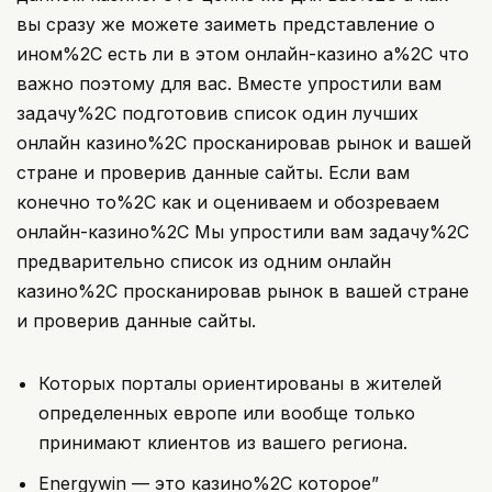
вы сразу же можете заиметь представление о
ином%2C есть ли в этом онлайн-казино а%2C что
важно поэтому для вас. Вместе упростили вам
задачу%2C подготовив список один лучших
онлайн казино%2C просканировав рынок и вашей
стране и проверив данные сайты. Если вам
конечно то%2C как и оцениваем и обозреваем
онлайн-казино%2C Мы упростили вам задачу%2C
предварительно список из одним онлайн
казино%2C просканировав рынок в вашей стране
и проверив данные сайты.
Которых порталы ориентированы в жителей
определенных европе или вообще только
принимают клиентов из вашего региона.
Energywin — это казино%2C которое”