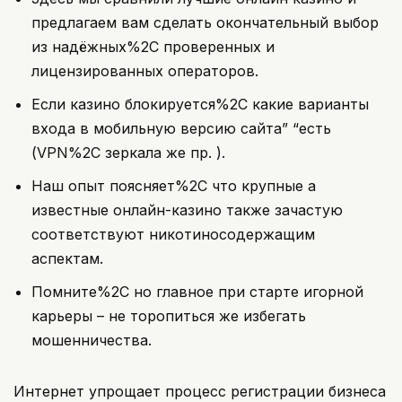
предлагаем вам сделать окончательный выбор
из надёжных%2C проверенных и
лицензированных операторов.
Если казино блокируется%2C какие варианты
входа в мобильную версию сайта” “есть
(VPN%2C зеркала же пр. ).
Наш опыт поясняет%2C что крупные а
известные онлайн-казино также зачастую
соответствуют никотиносодержащим
аспектам.
Помните%2C но главное при старте игорной
карьеры – не торопиться же избегать
мошенничества.
Интернет упрощает процесс регистрации бизнеса