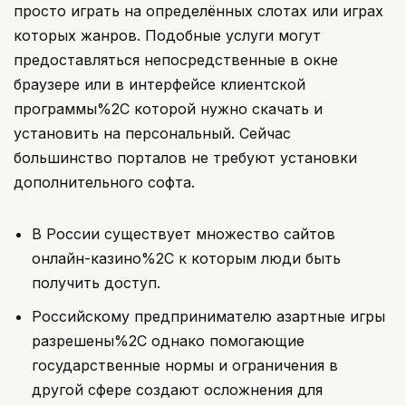
просто играть на определённых слотах или играх
которых жанров. Подобные услуги могут
предоставляться непосредственные в окне
браузере или в интерфейсе клиентской
программы%2C которой нужно скачать и
установить на персональный. Сейчас
большинство порталов не требуют установки
дополнительного софта.
В России существует множество сайтов
онлайн-казино%2C к которым люди быть
получить доступ.
Российскому предпринимателю азартные игры
разрешены%2C однако помогающие
государственные нормы и ограничения в
другой сфере создают осложнения для