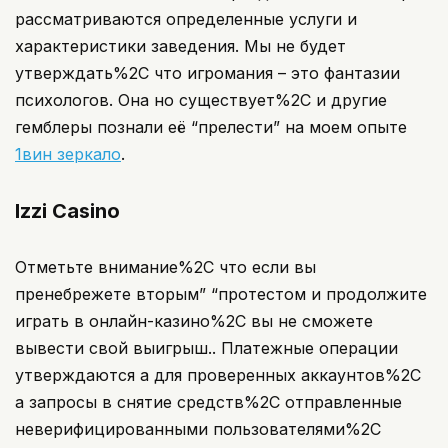
рассматриваются определенные услуги и
характеристики заведения. Мы не будет
утверждать%2C что игромания – это фантазии
психологов. Она но существует%2C и другие
гемблеры познали её “прелести” на моем опыте
1вин зеркало
.
Izzi Casino
Отметьте внимание%2C что если вы
пренебрежете вторым” “протестом и продолжите
играть в онлайн-казино%2C вы не сможете
вывести свой выигрыш.. Платежные операции
утверждаются а для проверенных аккаунтов%2C
а запросы в снятие средств%2C отправленные
неверифицированными пользователями%2C