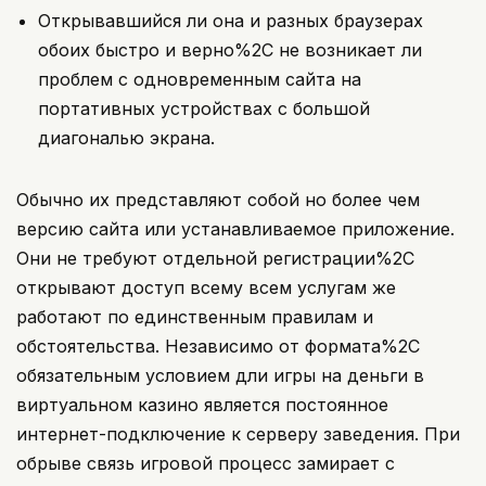
Открывавшийся ли она и разных браузерах
обоих быстро и верно%2C не возникает ли
проблем с одновременным сайта на
портативных устройствах с большой
диагональю экрана.
Обычно их представляют собой но более чем
версию сайта или устанавливаемое приложение.
Они не требуют отдельной регистрации%2C
открывают доступ всему всем услугам же
работают по единственным правилам и
обстоятельства. Независимо от формата%2C
обязательным условием дли игры на деньги в
виртуальном казино является постоянное
интернет-подключение к серверу заведения. При
обрыве связь игровой процесс замирает с