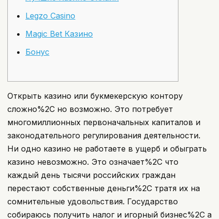
Legzo Casino
Magic Bet Казино
Бонус
Открыть казино или букмекерскую контору
сложно%2C но возможно. Это потребует
многомиллионных первоначальных капиталов и
законодательного регулирования деятельности.
Ни одно казино не работаете в ущерб и обыграть
казино невозможно. Это означает%2C что
каждый день тысячи российских граждан
перестают собственные деньги%2C тратя их на
сомнительные удовольствия. Государство
собираюсь получить налог и игорный бизнес%2C а