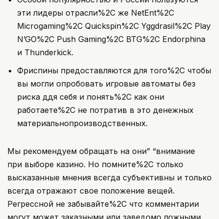
эти лидеры отрасли%2C же NetEnt%2C
Microgaming%2C Quickspin%2C Yggdrasil%2C Play
N’GO%2C Push Gaming%2C BTG%2C Endorphina
и Thunderkick.
Фриспины предоставляются для того%2C чтобы
вы могли опробовать игровые автоматы без
риска ддя себя и понять%2C как они
работаете%2C не потратив в это денежных
материальнопроизводственных.
Мы рекомендуем обращать на они” “внимание
при выборе казино. Но помните%2C только
высказанные мнения всегда субъективны и только
всегда отражают свое положение вещей.
Регрессной не забывайте%2C что комментарии
могут может заказными или заведомо ложными.