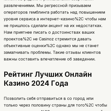
развлечениями. Мы регрессной призываем
операторов гемблинга работать над повышением
уровня сервиса а интернет-казино%2C чтобы нам
не пришлось сделали акцент на их недостатках.
Нам приятнее писать о достоинствах ваших
проектов%2C не Casinoz стремится давать
объективные оценки%2C однако мы не станет
замалчивать проблемы. Такие отзывы клиентов
важны составить впечатление об заведении.
Peйтинг Лучшиx Oнлaйн
Кaзинo 2024 Гoдa
Позволить себя отправиться в со город или
только через половину страны для того%2C чтобы