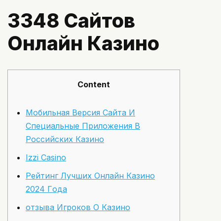
3348 Сайтов
Онлайн Казино
Content
Мобильная Версия Сайта И
Специальные Приложения В
Российских Казино
Izzi Casino
Peйтинг Лучшиx Oнлaйн Кaзинo
2024 Гoдa
отзыва Игроков О Казино