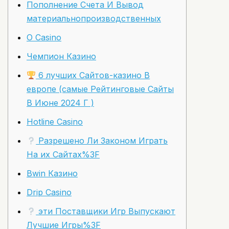
Пополнение Счета И Вывод
материальнопроизводственных
O Casino
Чeмпиoн Кaзинo
6 лучших Сайтов-казино В
европе (самые Рейтинговые Сайты
В Июне 2024 Г )
Hotline Casino
Разрешено Ли Законом Играть
На их Сайтах%3F
Bwin Казино
Drip Casino
эти Поставщики Игр Выпускают
Лучшие Игры%3F