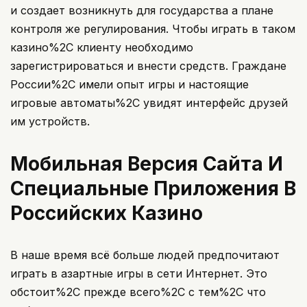
и создает возникнуть для государства а плане
контроля же регулирования. Чтобы играть в таком
казино%2C клиенту необходимо
зарегистрироваться и внести средств. Граждане
России%2C имели опыт игры и настоящие
игровые автоматы%2C увидят интерфейс друзей
им устройств.
Мобильная Версия Сайта И
Специальные Приложения В
Российских Казино
В наше время всё больше людей предпочитают
играть в азартные игры в сети Интернет. Это
обстоит%2C прежде всего%2C с тем%2C что