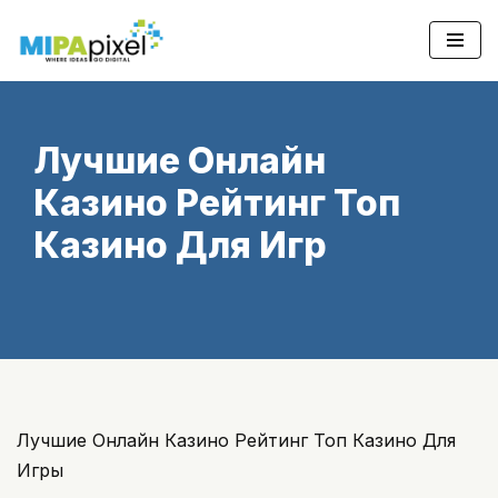
Skip
to
content
Лучшие Онлайн
Казино Рейтинг Топ
Казино Для Игр
Лучшие Онлайн Казино Рейтинг Топ Казино Для
Игры