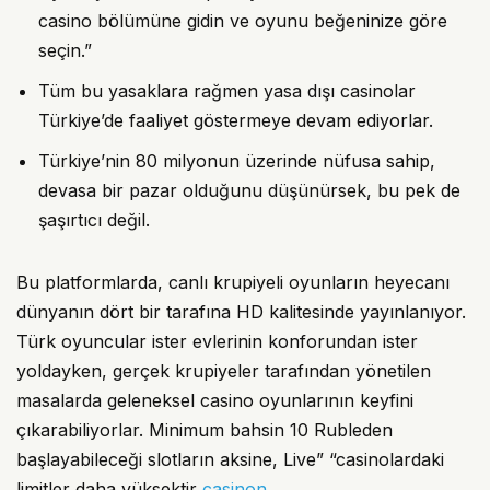
casino bölümüne gidin ve oyunu beğeninize göre
seçin.”
Tüm bu yasaklara rağmen yasa dışı casinolar
Türkiye’de faaliyet göstermeye devam ediyorlar.
Türkiye’nin 80 milyonun üzerinde nüfusa sahip,
devasa bir pazar olduğunu düşünürsek, bu pek de
şaşırtıcı değil.
Bu platformlarda, canlı krupiyeli oyunların heyecanı
dünyanın dört bir tarafına HD kalitesinde yayınlanıyor.
Türk oyuncular ister evlerinin konforundan ister
yoldayken, gerçek krupiyeler tarafından yönetilen
masalarda geleneksel casino oyunlarının keyfini
çıkarabiliyorlar. Minimum bahsin 10 Rubleden
başlayabileceği slotların aksine, Live” “casinolardaki
limitler daha yüksektir
casinon
.