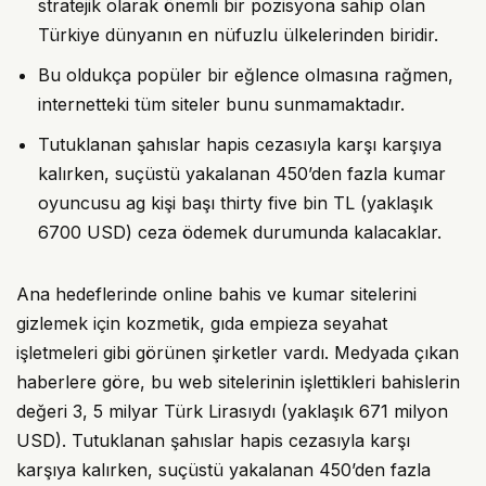
stratejik olarak önemli bir pozisyona sahip olan
Türkiye dünyanın en nüfuzlu ülkelerinden biridir.
Bu oldukça popüler bir eğlence olmasına rağmen,
internetteki tüm siteler bunu sunmamaktadır.
Tutuklanan şahıslar hapis cezasıyla karşı karşıya
kalırken, suçüstü yakalanan 450’den fazla kumar
oyuncusu ag kişi başı thirty five bin TL (yaklaşık
6700 USD) ceza ödemek durumunda kalacaklar.
Ana hedeflerinde online bahis ve kumar sitelerini
gizlemek için kozmetik, gıda empieza seyahat
işletmeleri gibi görünen şirketler vardı. Medyada çıkan
haberlere göre, bu web sitelerinin işlettikleri bahislerin
değeri 3, 5 milyar Türk Lirasıydı (yaklaşık 671 milyon
USD). Tutuklanan şahıslar hapis cezasıyla karşı
karşıya kalırken, suçüstü yakalanan 450’den fazla