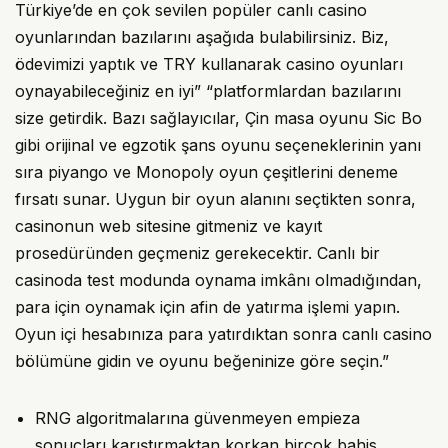
Türkiye’de en çok sevilen popüler canlı casino
oyunlarından bazılarını aşağıda bulabilirsiniz. Biz,
ödevimizi yaptık ve TRY kullanarak casino oyunları
oynayabileceğiniz en iyi” “platformlardan bazılarını
size getirdik. Bazı sağlayıcılar, Çin masa oyunu Sic Bo
gibi orijinal ve egzotik şans oyunu seçeneklerinin yanı
sıra piyango ve Monopoly oyun çeşitlerini deneme
fırsatı sunar. Uygun bir oyun alanını seçtikten sonra,
casinonun web sitesine gitmeniz ve kayıt
prosedüründen geçmeniz gerekecektir. Canlı bir
casinoda test modunda oynama imkânı olmadığından,
para için oynamak için afin de yatırma işlemi yapın.
Oyun içi hesabınıza para yatırdıktan sonra canlı casino
bölümüne gidin ve oyunu beğeninize göre seçin.”
RNG algoritmalarına güvenmeyen empieza
sonuçları karıştırmaktan korkan birçok bahis