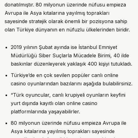
donatılmıştır. 80 milyonun üzerinde nüfusu empieza
Avrupa ile Asya kıtalarına yayılmış toprakları
sayesinde stratejik olarak önemli bir pozisyona sahip
olan Türkiye dünyanın en nüfuzlu ülkelerinden biridir.
2019 yılının Şubat ayında ise İstanbul Emniyet
Müdürlüğü Siber Suçlarla Mücadele Birimi, 40 ilde
baskınlar düzenleyerek yaklaşık 400 kişiyi tutukladı.
Türkiye’de en çok sevilen popüler canlı online
casino oyunlarından bazılarını aşağıda bulabilirsiniz.
“Türk oyuncular, canlı krupiyeli oyunların keyfini
yurt dışında kayıtlı olan online casino
platformlarında yaşayabilirler.
80 milyonun üzerinde nüfusu empieza Avrupa ile
Asya kıtalarına yayılmış toprakları sayesinde