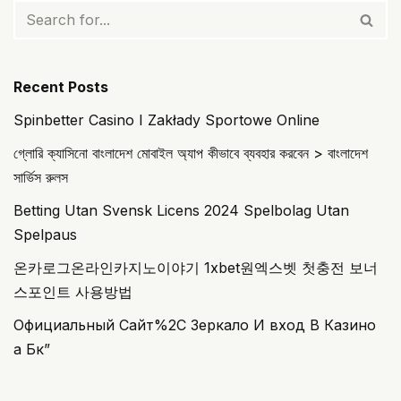
Recent Posts
Spinbetter Casino I Zakłady Sportowe Online
গ্লোরি ক্যাসিনো বাংলাদেশ মোবাইল অ্যাপ কীভাবে ব্যবহার করবেন > বাংলাদেশ
সার্ভিস রুলস
Betting Utan Svensk Licens 2024 Spelbolag Utan
Spelpaus
온카로그온라인카지노이야기 1xbet원엑스벳 첫충전 보너
스포인트 사용방법
Официальный Сайт%2C Зеркало И вход В Казино
а Бк”