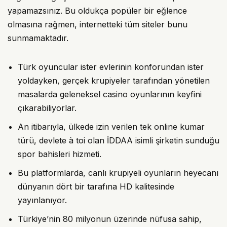
yapamazsınız. Bu oldukça popüler bir eğlence
olmasına rağmen, internetteki tüm siteler bunu
sunmamaktadır.
Türk oyuncular ister evlerinin konforundan ister
yoldayken, gerçek krupiyeler tarafından yönetilen
masalarda geleneksel casino oyunlarının keyfini
çıkarabiliyorlar.
An itibarıyla, ülkede izin verilen tek online kumar
türü, devlete à toi olan İDDAA isimli şirketin sunduğu
spor bahisleri hizmeti.
Bu platformlarda, canlı krupiyeli oyunların heyecanı
dünyanın dört bir tarafına HD kalitesinde
yayınlanıyor.
Türkiye’nin 80 milyonun üzerinde nüfusa sahip,