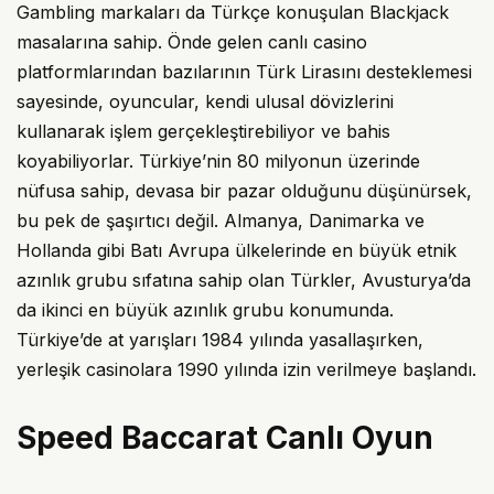
Gambling markaları da Türkçe konuşulan Blackjack
masalarına sahip. Önde gelen canlı casino
platformlarından bazılarının Türk Lirasını desteklemesi
sayesinde, oyuncular, kendi ulusal dövizlerini
kullanarak işlem gerçekleştirebiliyor ve bahis
koyabiliyorlar. Türkiye’nin 80 milyonun üzerinde
nüfusa sahip, devasa bir pazar olduğunu düşünürsek,
bu pek de şaşırtıcı değil. Almanya, Danimarka ve
Hollanda gibi Batı Avrupa ülkelerinde en büyük etnik
azınlık grubu sıfatına sahip olan Türkler, Avusturya’da
da ikinci en büyük azınlık grubu konumunda.
Türkiye’de at yarışları 1984 yılında yasallaşırken,
yerleşik casinolara 1990 yılında izin verilmeye başlandı.
Speed Baccarat Canlı Oyun