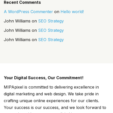
Recent Comments
A WordPress Commenter
on
Hello world!
John Williams
on
SEO Strategy
John Williams
on
SEO Strategy
John Williams
on
SEO Strategy
Your Digital Success, Our Commitment!
MIPApixel is committed to delivering excellence in
digital marketing and web design. We take pride in
crafting unique online experiences for our clients.
Your success is our success, and we look forward to