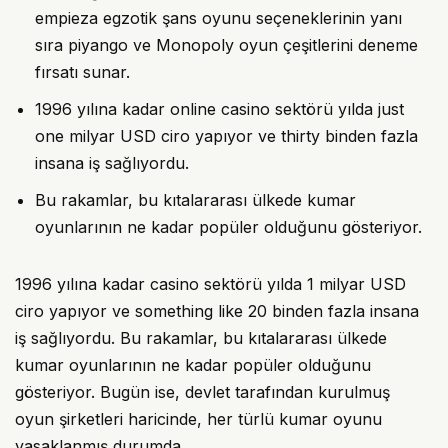
empieza egzotik şans oyunu seçeneklerinin yanı
sıra piyango ve Monopoly oyun çeşitlerini deneme
fırsatı sunar.
1996 yılına kadar online casino sektörü yılda just
one milyar USD ciro yapıyor ve thirty binden fazla
insana iş sağlıyordu.
Bu rakamlar, bu kıtalararası ülkede kumar
oyunlarının ne kadar popüler olduğunu gösteriyor.
1996 yılına kadar casino sektörü yılda 1 milyar USD
ciro yapıyor ve something like 20 binden fazla insana
iş sağlıyordu. Bu rakamlar, bu kıtalararası ülkede
kumar oyunlarının ne kadar popüler olduğunu
gösteriyor. Bugün ise, devlet tarafından kurulmuş
oyun şirketleri haricinde, her türlü kumar oyunu
yasaklanmış durumda.