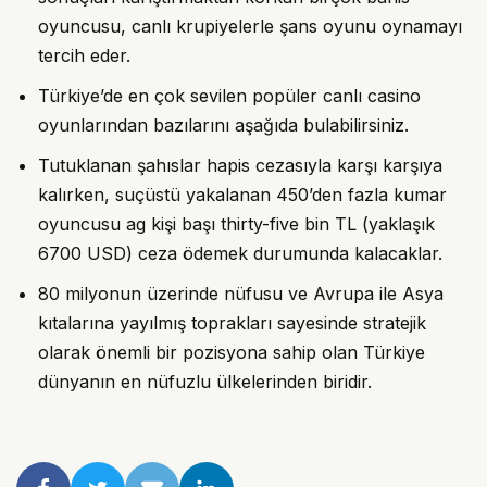
oyuncusu, canlı krupiyelerle şans oyunu oynamayı
tercih eder.
Türkiye’de en çok sevilen popüler canlı casino
oyunlarından bazılarını aşağıda bulabilirsiniz.
Tutuklanan şahıslar hapis cezasıyla karşı karşıya
kalırken, suçüstü yakalanan 450’den fazla kumar
oyuncusu ag kişi başı thirty-five bin TL (yaklaşık
6700 USD) ceza ödemek durumunda kalacaklar.
80 milyonun üzerinde nüfusu ve Avrupa ile Asya
kıtalarına yayılmış toprakları sayesinde stratejik
olarak önemli bir pozisyona sahip olan Türkiye
dünyanın en nüfuzlu ülkelerinden biridir.