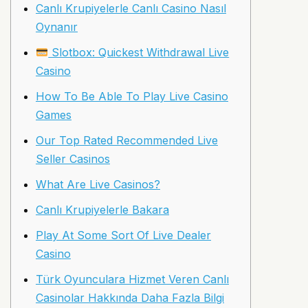
Canlı Krupiyelerle Canlı Casino Nasıl
Oynanır
Slotbox: Quickest Withdrawal Live
Casino
How To Be Able To Play Live Casino
Games
Our Top Rated Recommended Live
Seller Casinos
What Are Live Casinos?
Canlı Krupiyelerle Bakara
Play At Some Sort Of Live Dealer
Casino
Türk Oyunculara Hizmet Veren Canlı
Casinolar Hakkında Daha Fazla Bilgi