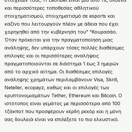
στοιχείων τους. Η LeonBet είναι μία από τις ολοένα
και περισσότερες τοποθεσίες αθλητικού
στοιχηματισμού, στοιχηματισμό σε esports και
καζίνο που λειτουργούν πλέον με άδεια που έχει
χορηγηθεί από την κυβέρνηση του” “Κουρασάο.
Όταν πρόκειται για την πραγματοποίηση μιας
ανάληψης, δεν υπάρχουν τόσες πολλές διαθέσιμες
επιλογές και οι περισσότερες αναλήψεις
πραγματοποιούνται σε διάστημα 1 έως 3 ημερών
από το αρχικό αίτημα. Οι διαθέσιμες επιλογές
ανάληψης χρημάτων περιλαμβάνουν Visa, Skrill,
Neteller, ecopayz, καθώς και οι επιλογές των
κρυπτονομισμάτων Tether, Ethereum και Bitcoin. Ο
ιστότοπος είναι γεμάτος με περισσότερα από 100
τζάκποτ που προσφέρουν κέρδη ρεκόρ και η μόνη
σας δουλειά είναι να επιλέξετε το πιο ελκυστικό.