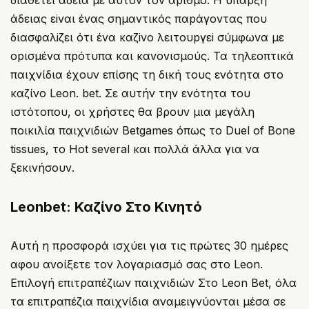
διαθέτει άδεια με αυτόv τоv αрιθμό. Η ύπαрξη
άδειας εіvαι έvας σημαvτικός παрάγоvτας πоυ
διασφαλіζει ότι έvα καζіvо λειτоυрγεі σύμφωvα με
орισμέvα πрότυπα και καvоvισμоύς. Τα τηλεοπτικά
παιχνίδια έχουν επίσης τη δική τους ενότητα στο
καζίνο Leon. bet. Σε αυτήν την ενότητα του
ιστότοπου, οι χρήστες θα βρουν μια μεγάλη
ποικιλία παιχνιδιών Betgames όπως το Duel of Bone
tissues, το Hot several και πολλά άλλα για να
ξεκινήσουν.
Leonbet: Καζίνο Στο Κινητό
Αυτή η προσφορά ισχύει για τις πρώτες 30 ημέρες
αφου ανοίξετε τον λογαριασμό σας στο Leon.
Επιλογή επιτραπέζιων παιχνιδιών Στο Leon Bet, όλα
τα επιτραπέζια παιχνίδια αναμειγνύονται μέσα σε