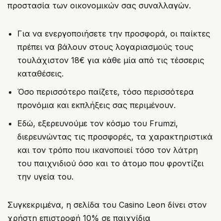
προστασία των οικονομικών σας συναλλαγών.
Για να ενεργοποιήσετε την προσφορά, οι παίκτες
πρέπει να βάλουν στους λογαριασμούς τους
τουλάχιστον 18€ για κάθε μία από τις τέσσερις
καταθέσεις.
Όσο περισσότερο παίζετε, τόσο περισσότερα
προνόμια και εκπλήξεις σας περιμένουν.
Εδώ, εξερευνούμε τον κόσμο του Frumzi,
διερευνώντας τις προσφορές, τα χαρακτηριστικά
και τον τρόπο που ικανοποιεί τόσο τον λάτρη
του παιχνιδιού όσο και το άτομο που φροντίζει
την υγεία του.
Συγκεκριμένα, η σελίδα του Casino Leon δίνει στον
χρήστη επιστροφή 10% σε παιχνίδια