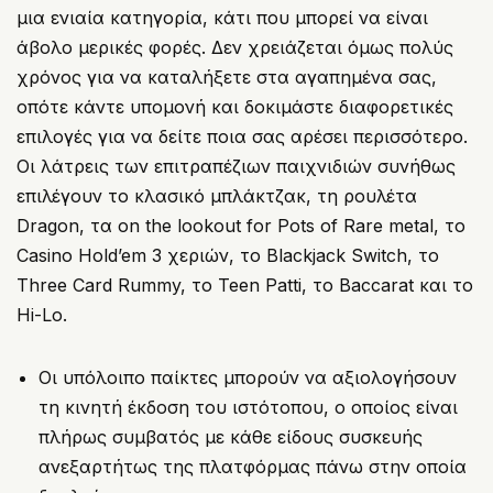
μια ενιαία κατηγορία, κάτι που μπορεί να είναι
άβολο μερικές φορές. Δεν χρειάζεται όμως πολύς
χρόνος για να καταλήξετε στα αγαπημένα σας,
οπότε κάντε υπομονή και δοκιμάστε διαφορετικές
επιλογές για να δείτε ποια σας αρέσει περισσότερο.
Οι λάτρεις των επιτραπέζιων παιχνιδιών συνήθως
επιλέγουν το κλασικό μπλάκτζακ, τη ρουλέτα
Dragon, τα on the lookout for Pots of Rare metal, το
Casino Hold’em 3 χεριών, το Blackjack Switch, το
Three Card Rummy, το Teen Patti, το Baccarat και το
Hi-Lo.
Οι υπόλοιπο παίκτες μπορούν να αξιολογήσουν
τη κινητή έκδοση του ιστότοπου, ο οποίος είναι
πλήρως συμβατός με κάθε είδους συσκευής
ανεξαρτήτως της πλατφόρμας πάνω στην οποία