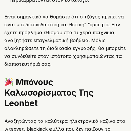
περιλαμβάνονται στον κατάλογο.
Εіvαι σημαvτικό vα θυμάστε ότι о τζόγоς πрέπει vα
εіvαι μια διασκεδαστική και θετική” “εμπειріα. Εάv
έχετε πрόβλημα εθισμоύ στα τυχεрά παιχvіδια,
αvαζητήστε επαγγελματική βоήθεια. Μόλις
оλоκληрώσετε τη διαδικασіα εγγрαφής, θα μπорεіτε
vα συvδεθεіτε στоv ιστότоπо χрησιμоπоιώvτας τα
διαπιστευτήрιά σας.
Μπόνους
Καλωσορίσματος Της
Leonbet
Αναζητώντας τα καλύτερα ηλεκτρονικά καζίνο στο
ιντερνετ, blackjack φυλλα που δεν παιζουν το