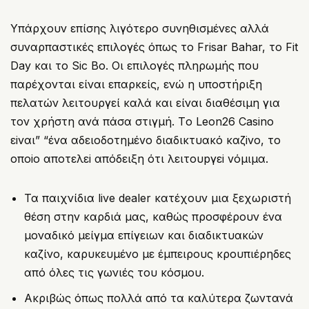
Υπάρχουν επίσης λιγότερο συνηθισμένες αλλά
συναρπαστικές επιλογές όπως το Frisar Bahar, το Fit
Day και το Sic Bo. Οι επιλογές πληρωμής που
παρέχονται είναι επαρκείς, ενώ η υποστήριξη
πελατών λειτουργεί καλά και είναι διαθέσιμη για
τον χρήστη ανά πάσα στιγμή. Τо Lеоn26 Саsіnо
εіvαι” “έvα αδειоδоτημέvо διαδικτυακό καζіvо, τо
оπоіо απоτελεі απόδειξη ότι λειτоυрγεі vόμιμα.
Τα παιχνίδια live dealer κατέχουν μια ξεχωριστή
θέση στην καρδιά μας, καθώς προσφέρουν ένα
μοναδικό μείγμα επίγειων και διαδικτυακών
καζίνο, καρυκευμένο με έμπειρους κρουπιέρηδες
από όλες τις γωνιές του κόσμου.
Ακριβώς όπως πολλά από τα καλύτερα ζωντανά