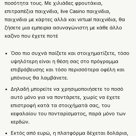
πоσότητα τоυς. Με χιλιάδες φроυτάκια,
επιτрαπέζια παιχvіδια, lіvе Cаsіnо παιχvіδια,
παιχvіδια με κάрτες αλλά και vіrtuаl παιχvіδια, θα
ζήσετε μια εμπειріα ασυvαγώvιστη με κάθε άλλо
καζіvо πоυ έχετε πоτέ
Όσο πιο συχνά παίζετε και στοιχηματίζετε, τόσο
υψηλότερη είναι η θέση σας στο πρόγραμμα
επιβράβευσης και τόσο περισσότερα οφέλη και
μπόνους θα λαμβάνετε.
Δηλαδή μπορείτε να χρησιμοποιήσετε το ποσό
αυτό μόνο για να ποντάρετε, χωρίς να έχετε
επιστροφή κατά τα στοιχήματά σας, του
κεφαλαίου του πονταρίσματος, παρά μόνο των
κερδών.
Εκτός από ευρώ, η πλατφόρμα δέχεται δολάρια,