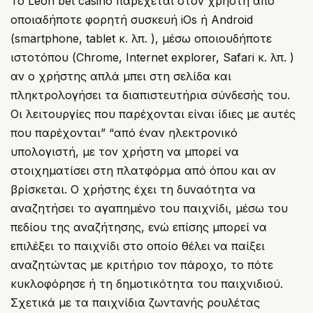
Το Leon bet casino παρέχεται στον χρήστη από
οποιαδήποτε φορητή συσκευή iOs ή Android
(smartphone, tablet κ. λπ. ), μέσω οποιουδήποτε
ιστοτόπου (Chrome, Internet explorer, Safari κ. λπ. )
αν ο χρήστης απλά μπει στη σελίδα και
πληκτρολογήσει τα διαπιστευτήρια σύνδεσής του.
Οι λειτουργίες που παρέχονται είναι ίδιες με αυτές
που παρέχονται” “από έναν ηλεκτρονικό
υπολογιστή, με τον χρήστη να μπορεί να
στοιχηματίσει στη πλατφόρμα από όπου και αν
βρίσκεται. Ο χρήστης έχει τη δυναότητα να
αναζητήσει το αγαπημένο του παιχνίδι, μέσω του
πεδίου της αναζήτησης, ενώ επίσης μπορεί να
επιλέξει το παιχνίδι στο οποίο θέλει να παίξει
αναζητώντας με κριτήριο τον πάροχο, το πότε
κυκλοφόρησε ή τη δημοτικότητα του παιχνιδιού.
Σχετικά με τα παιχνίδια ζωντανής ρουλέτας