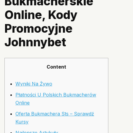
Bukmacherskie
Online, Kody
Promocyjne
Johnnybet
Content
Wyniki Na Żywo
Płatności U Polskich Bukmacherów
Online
Oferta Bukmachera Sts – Sprawdź
Kursy
Najlepsze Artykuły