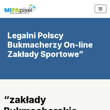
Skip
to
content
Legalni Polscy
Bukmacherzy On-line
Zakłady Sportowe”
“zakłady