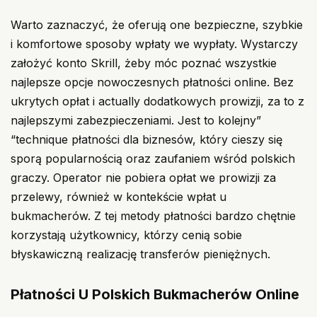
Warto zaznaczyć, że oferują one bezpieczne, szybkie
i komfortowe sposoby wpłaty we wypłaty. Wystarczy
założyć konto Skrill, żeby móc poznać wszystkie
najlepsze opcje nowoczesnych płatności online. Bez
ukrytych opłat i actually dodatkowych prowizji, za to z
najlepszymi zabezpieczeniami. Jest to kolejny”
“technique płatności dla biznesów, który cieszy się
sporą popularnością oraz zaufaniem wśród polskich
graczy. Operator nie pobiera opłat we prowizji za
przelewy, również w kontekście wpłat u
bukmacherów. Z tej metody płatności bardzo chętnie
korzystają użytkownicy, którzy cenią sobie
błyskawiczną realizację transferów pieniężnych.
Płatności U Polskich Bukmacherów Online