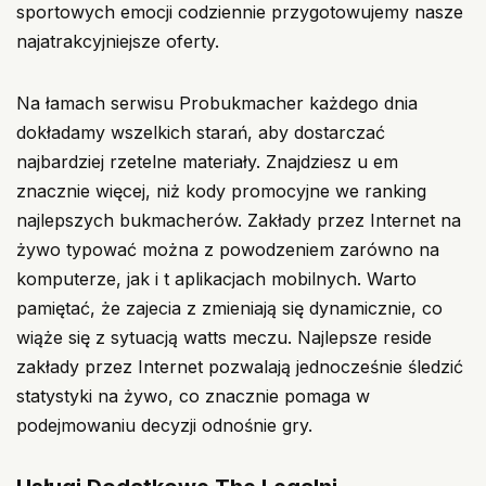
sportowych emocji codziennie przygotowujemy nasze
najatrakcyjniejsze oferty.
Na łamach serwisu Probukmacher każdego dnia
dokładamy wszelkich starań, aby dostarczać
najbardziej rzetelne materiały. Znajdziesz u em
znacznie więcej, niż kody promocyjne we ranking
najlepszych bukmacherów. Zakłady przez Internet na
żywo typować można z powodzeniem zarówno na
komputerze, jak i t aplikacjach mobilnych. Warto
pamiętać, że zajecia z zmieniają się dynamicznie, co
wiąże się z sytuacją watts meczu. Najlepsze reside
zakłady przez Internet pozwalają jednocześnie śledzić
statystyki na żywo, co znacznie pomaga w
podejmowaniu decyzji odnośnie gry.