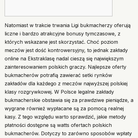
Natomiast w trakcie trwania Ligi bukmacherzy oferują
liczne i bardzo atrakcyjne bonusy tymczasowe, z
których wskazane jest skorzystać. Choć poziom
meczów jest dość kontrowersyjny, to jednak zakłady
online na Ekstraklasę nadal cieszą się największym
zainteresowaniem polskich graczy. Najlepsze oferty
bukmacherów potrafią zawierać setki rynków
zakładów dla każdego z meczów najwyższej polskiej
klasy rozgrywkowej. W Polsce legalne zakłady
bukmacherskie obstawia się za prawdziwe pieniądze, a
wygrane również wypłacane są za pomocą realnej
kasy. Z tego względu warto sprawdzić, jakie metody
płatności dostępne są watts ofertach polskich
bukmacherów. Dotyczy to zarówno sposobów wpłaty