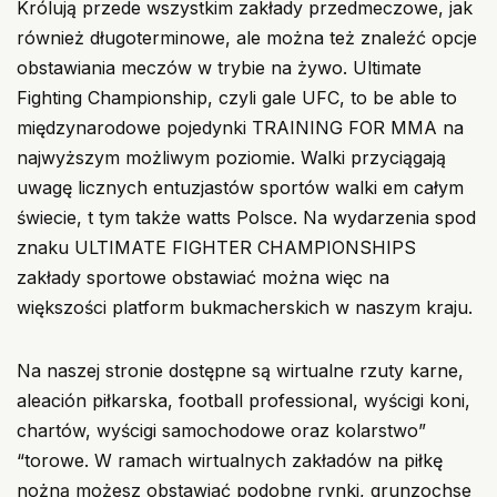
Królują przede wszystkim zakłady przedmeczowe, jak
również długoterminowe, ale można też znaleźć opcje
obstawiania meczów w trybie na żywo. Ultimate
Fighting Championship, czyli gale UFC, to be able to
międzynarodowe pojedynki TRAINING FOR MMA na
najwyższym możliwym poziomie. Walki przyciągają
uwagę licznych entuzjastów sportów walki em całym
świecie, t tym także watts Polsce. Na wydarzenia spod
znaku ULTIMATE FIGHTER CHAMPIONSHIPS
zakłady sportowe obstawiać można więc na
większości platform bukmacherskich w naszym kraju.
Na naszej stronie dostępne są wirtualne rzuty karne,
aleación piłkarska, football professional, wyścigi koni,
chartów, wyścigi samochodowe oraz kolarstwo”
“torowe. W ramach wirtualnych zakładów na piłkę
nożną możesz obstawiać podobne rynki, grunzochse