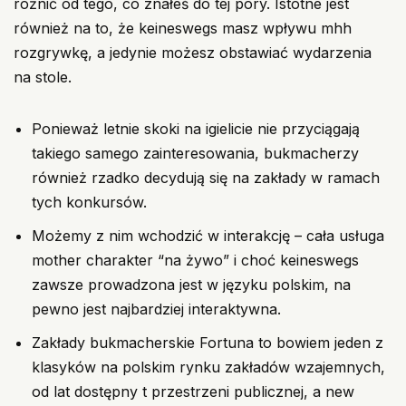
różnić od tego, co znałeś do tej pory. Istotne jest
również na to, że keineswegs masz wpływu mhh
rozgrywkę, a jedynie możesz obstawiać wydarzenia
na stole.
Ponieważ letnie skoki na igielicie nie przyciągają
takiego samego zainteresowania, bukmacherzy
również rzadko decydują się na zakłady w ramach
tych konkursów.
Możemy z nim wchodzić w interakcję – cała usługa
mother charakter “na żywo” i choć keineswegs
zawsze prowadzona jest w języku polskim, na
pewno jest najbardziej interaktywna.
Zakłady bukmacherskie Fortuna to bowiem jeden z
klasyków na polskim rynku zakładów wzajemnych,
od lat dostępny t przestrzeni publicznej, a new