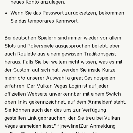
neues Konto anzulegen.
Wenn Sie das Passwort zurücksetzen, bekommen
Sie das temporäres Kennwort.
Bei deutschen Spielern sind immer wieder vor allem
Slots und Pokerspiele ausgesprochen beliebt, aber
auch Roulette aus einem gewissen Traditionsgeist
heraus. Falls Sie bei weitem nicht wissen, was es mit
der Custom auf sich hat, werden Sie inside Kürze
mehr c/o unserer Auswahl a great Casinospielen
erfahren. Der Vulkan Vegas Login ist auf jeder
offiziellen Webseite unverkennbar mit einem Switch
oben links gekennzeichnet, auf dem ‘Anmelden’ steht.
Sie können auch den des uns zur Verfügung
gestellten Link gebrauchen, der Sie treu bei Vulkan
Vegas anmelden lässt.” “[newline]Zur Anmeldung