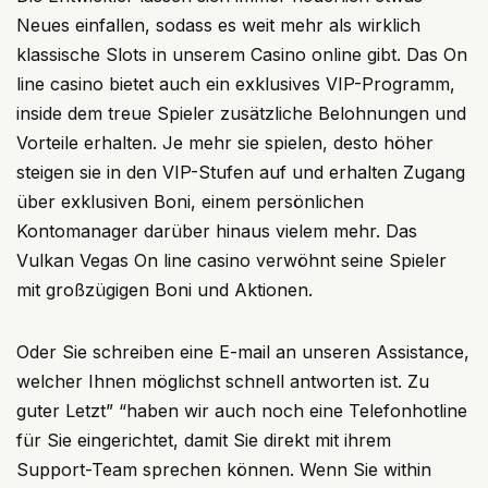
Neues einfallen, sodass es weit mehr als wirklich
klassische Slots in unserem Casino online gibt. Das On
line casino bietet auch ein exklusives VIP-Programm,
inside dem treue Spieler zusätzliche Belohnungen und
Vorteile erhalten. Je mehr sie spielen, desto höher
steigen sie in den VIP-Stufen auf und erhalten Zugang
über exklusiven Boni, einem persönlichen
Kontomanager darüber hinaus vielem mehr. Das
Vulkan Vegas On line casino verwöhnt seine Spieler
mit großzügigen Boni und Aktionen.
Oder Sie schreiben eine E-mail an unseren Assistance,
welcher Ihnen möglichst schnell antworten ist. Zu
guter Letzt” “haben wir auch noch eine Telefonhotline
für Sie eingerichtet, damit Sie direkt mit ihrem
Support-Team sprechen können. Wenn Sie within