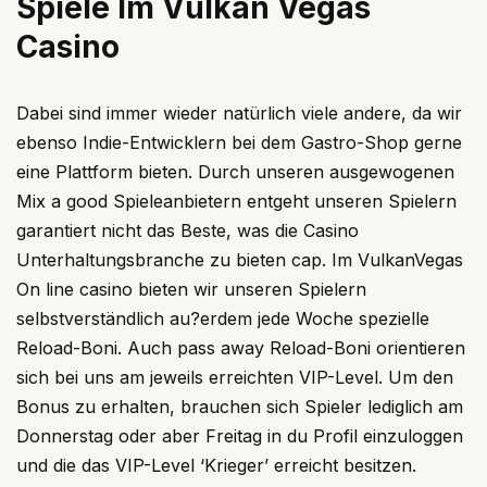
Spiele Im Vulkan Vegas
Casino
Dabei sind immer wieder natürlich viele andere, da wir
ebenso Indie-Entwicklern bei dem Gastro-Shop gerne
eine Plattform bieten. Durch unseren ausgewogenen
Mix a good Spieleanbietern entgeht unseren Spielern
garantiert nicht das Beste, was die Casino
Unterhaltungsbranche zu bieten cap. Im VulkanVegas
On line casino bieten wir unseren Spielern
selbstverständlich au?erdem jede Woche spezielle
Reload-Boni. Auch pass away Reload-Boni orientieren
sich bei uns am jeweils erreichten VIP-Level. Um den
Bonus zu erhalten, brauchen sich Spieler lediglich am
Donnerstag oder aber Freitag in du Profil einzuloggen
und die das VIP-Level ‘Krieger’ erreicht besitzen.