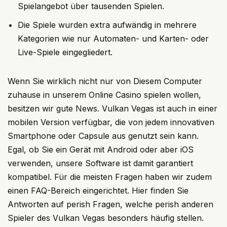
Spielangebot über tausenden Spielen.
Die Spiele wurden extra aufwändig in mehrere
Kategorien wie nur Automaten- und Karten- oder
Live-Spiele eingegliedert.
Wenn Sie wirklich nicht nur von Diesem Computer
zuhause in unserem Online Casino spielen wollen,
besitzen wir gute News. Vulkan Vegas ist auch in einer
mobilen Version verfügbar, die von jedem innovativen
Smartphone oder Capsule aus genutzt sein kann.
Egal, ob Sie ein Gerät mit Android oder aber iOS
verwenden, unsere Software ist damit garantiert
kompatibel. Für die meisten Fragen haben wir zudem
einen FAQ-Bereich eingerichtet. Hier finden Sie
Antworten auf perish Fragen, welche perish anderen
Spieler des Vulkan Vegas besonders häufig stellen.