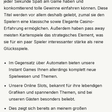
jeder Sekunde Spaß am Game haben und
konkomitierend tolle Gewinne einfahren können. Diese
Titel werden vor allem deshalb geliebt, zumal sie den
Spielern eine klassische sowie Elegante Casino-
Erfahrung ermöglichen. Außerdem haben pass away
meisten Kartenspiele das strategisches Element, was
sie für ein paar Spieler interessanter stärke als reine
Glücksspiele.
Im Gegensatz über Automaten bieten unsere
Instant Games Ihnen allerdings komplett neue
Spielweisen und Themen.
Unsere Online Slots, bekannt für ihre lebendigen
Grafiken und spannenden Themen, sind bei
unseren Gästen besonders beliebt.
Dies zeigt sich bereits an meinem großen