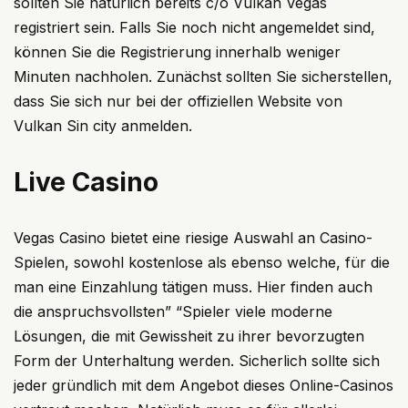
sollten Sie natürlich bereits c/o Vulkan Vegas
registriert sein. Falls Sie noch nicht angemeldet sind,
können Sie die Registrierung innerhalb weniger
Minuten nachholen. Zunächst sollten Sie sicherstellen,
dass Sie sich nur bei der offiziellen Website von
Vulkan Sin city anmelden.
Live Casino
Vegas Casino bietet eine riesige Auswahl an Casino-
Spielen, sowohl kostenlose als ebenso welche, für die
man eine Einzahlung tätigen muss. Hier finden auch
die anspruchsvollsten” “Spieler viele moderne
Lösungen, die mit Gewissheit zu ihrer bevorzugten
Form der Unterhaltung werden. Sicherlich sollte sich
jeder gründlich mit dem Angebot dieses Online-Casinos