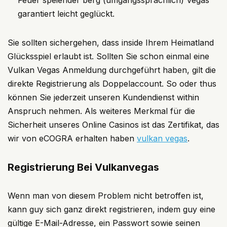
Feuer speiender berg (umgangssprachlich) Vegas
garantiert leicht geglückt.
Sie sollten sichergehen, dass inside Ihrem Heimatland
Glücksspiel erlaubt ist. Sollten Sie schon einmal eine
Vulkan Vegas Anmeldung durchgeführt haben, gilt die
direkte Registrierung als Doppelaccount. So oder thus
können Sie jederzeit unseren Kundendienst within
Anspruch nehmen. Als weiteres Merkmal für die
Sicherheit unseres Online Casinos ist das Zertifikat, das
wir von eCOGRA erhalten haben
vulkan vegas
.
Registrierung Bei Vulkanvegas
Wenn man von diesem Problem nicht betroffen ist,
kann guy sich ganz direkt registrieren, indem guy eine
gültige E-Mail-Adresse, ein Passwort sowie seinen