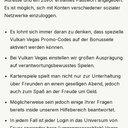
Adresse und ein zuvor erstelltes Passwort angegeben.
Es ist möglich, sich mit Konten verschiedener sozialer
Netzwerke einzuloggen.
Es lohnt sich immer daran zu denken, dass spezielle
Vulkan Vegas Promo-Codes auf der Bonusseite
aktiviert werden können.
Bei Vulkan Vegas einstellen wir großen Ausprägung
auf verantwortungsbewusstes Spielen.
Kartenspiele spielt man nicht nur zur Unterhaltung
über Freunden an einem geselligen Abend, jedoch
auch zum Spaß an der Freude um Geld.
Möglicherweise sein jedoch einige Ihrer Fragen
bereits inside unserem Hilfebereich beantwortet.
In jedem Fall ist jeder Login in das Universum von