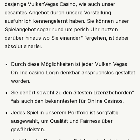
dasjenige VulkanVegas Casino, wie auch unser
gesamtes Angebot durch unsere Vorstellung
ausführlich kennengelernt haben. Sie können unser
Spielangebot sogar rund um perish Uhr nutzen
darüber hinaus wo Sie einander” “ergehen, ist dabei
absolut einerlei.
Durch diese Möglichkeiten ist jeder Vulkan Vegas
On line casino Login denkbar anspruchslos gestaltet
worden.
Sie gehört sowohl zu den ältesten Lizenzbehörden”
“als auch den bekanntesten für Online Casinos.
Jedes Spiel in unserem Portfolio ist sorgfältig
ausgewählt, um Qualität und Fairness über
gewährleisten.