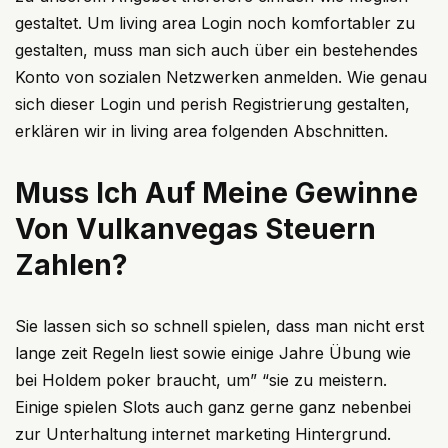
gestaltet. Um living area Login noch komfortabler zu
gestalten, muss man sich auch über ein bestehendes
Konto von sozialen Netzwerken anmelden. Wie genau
sich dieser Login und perish Registrierung gestalten,
erklären wir in living area folgenden Abschnitten.
Muss Ich Auf Meine Gewinne
Von Vulkanvegas Steuern
Zahlen?
Sie lassen sich so schnell spielen, dass man nicht erst
lange zeit Regeln liest sowie einige Jahre Übung wie
bei Holdem poker braucht, um” “sie zu meistern.
Einige spielen Slots auch ganz gerne ganz nebenbei
zur Unterhaltung internet marketing Hintergrund.