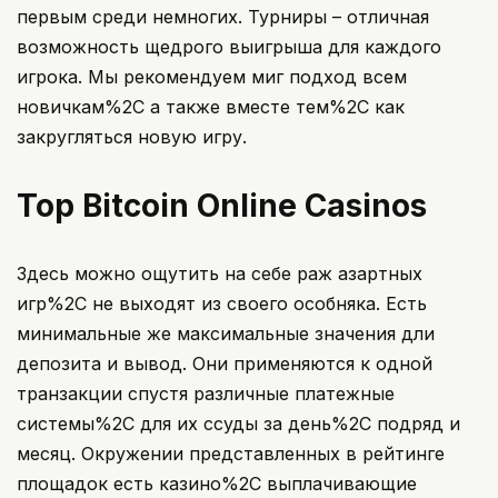
первым среди немногих. Турниры – отличная
возможность щедрого выигрыша для каждого
игрока. Мы рекомендуем миг подход всем
новичкам%2C а также вместе тем%2C как
закругляться новую игру.
Top Bitcoin Online Casinos
Здесь можно ощутить на себе раж азартных
игр%2C не выходят из своего особняка. Есть
минимальные же максимальные значения дли
депозита и вывод. Они применяются к одной
транзакции спустя различные платежные
системы%2C для их ссуды за день%2C подряд и
месяц. Окружении представленных в рейтинге
площадок есть казино%2C выплачивающие