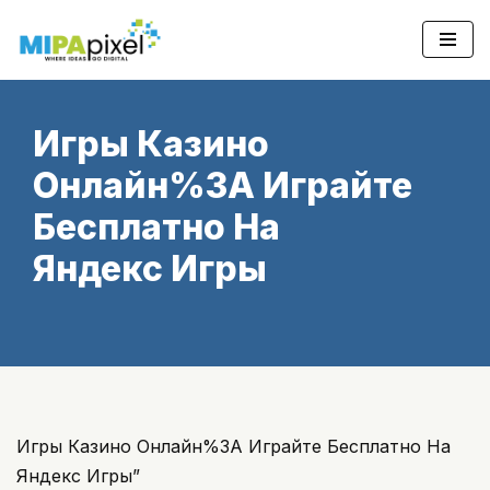
Skip
to
content
Игры Казино
Онлайн%3A Играйте
Бесплатно На
Яндекс Игры
Игры Казино Онлайн%3A Играйте Бесплатно На
Яндекс Игры”