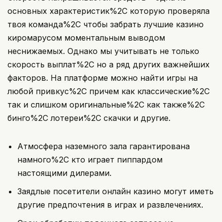
основных характеристик%2C которую проверяла
твоя команда%2C чтобы забрать лучшие казино
киромарусом моментальным выводом
неснижаемых. Однако мы учитывать не только
скорость выплат%2C но а ряд других важнейших
факторов. На платформе можно найти игры на
любой привкус%2C причем как классические%2C
так и слишком оригинальные%2C как также%2C
бинго%2C лотереи%2C скачки и другие.
Атмосфера наземного зала гарантирована
намного%2C кто играет пиппардом
настоящими дилерами.
Заядлые посетители онлайн казино могут иметь
другие предпочтения в играх и развлечениях.