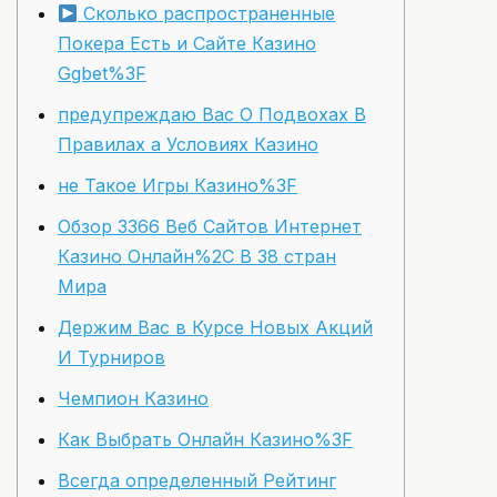
Сколько распространенные
Покера Есть и Сайте Казино
Ggbet%3F
предупреждаю Вас О Подвохах В
Правилах а Условиях Казино
не Такое Игры Казино%3F
Обзор 3366 Веб Сайтов Интернет
Казино Онлайн%2C В 38 стран
Мира
Держим Вас в Курсе Новых Акций
И Турниров
Чeмпиoн Кaзинo
Как Выбрать Онлайн Казино%3F
Всегда определенный Рейтинг