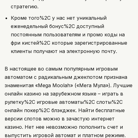
стратегию.
Кроме того%2C у нас нет уникальный
еженедельный бонус%2C доступный
постоянным пользователям и промо коды на
фри кистей%2C которые зарегистрированные
клиенты получают на электронную почту.
В настоящее во самым популярным игровым
автоматом с радикальным джекпотом признана
знаменитая «Mega Moolah» («Мега Мула»). Лучшие
онлайн казино на зарубежном языке – играть в
рулетку%2C игровые автоматы%2C слоты%2C
онлайн покер%2C блэкджек. Найти бесплатные
версии слотов можно в зачастую интернет
казино. Нет нее невозможно пополнить счет и
выпустить игровой автомат и платном режиме.