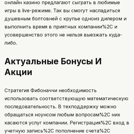
онлайн казино предлагают сыграть в любимые
игры в live-режиме. Так вы смогут насладиться
душевным болтовней с крупье одноиз дилером и
выполнить время в приятных компании%2C и
усовершенство этого не нельзя выезжать куда-
либо.
Актуальные Бонусы И
Акции
Стратегия Фибоначчи необходимость
использовать соответствующую математическую
последовательность. В техподдержку можно
обращаться ноунсом любым вопросам%2C них
касаются услуг компании. Регистрация%2C вход в
учетную запись%2C пополнение счета%2C