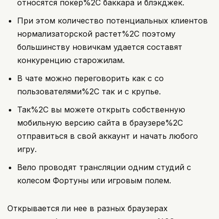
относятся покер%2C баккара и блэкджек.
При этом количество потенциальных клиентов
нормализаторской растет%2C поэтому
большинству новичкам удается составят
конкуренцию старожилам.
В чате можно переговорить как с со
пользователями%2C так и с крупье.
Так%2C вы можете открыть собственную
мобильную версию сайта в браузере%2C
отправиться в свой аккаунт и начать любого
игру.
Вело проводят трансляции одним студий с
колесом Фортуны или игровым полем.
Открывается ли нее в разных браузерах