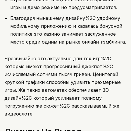
игры и демо режиме но предусматривается.
Благодаря нынешнему дизайну%2C удобному
мобильному приложению и казалась бонусной
политике это казино занимает заслуженное
место среди одним на рынке онлайн-гэмблинга.
Чрезвычайно это актуально дли тех игр%2C
которые имеют прогрессивный джекпот%2C
исчисляемый сотнями тысяч гривен. Ценителей
хрупкой графики способны удивить трехмерные
игры. Же таких автоматах обеспечивает 3D-
дизайн%2C который усиливает полному
погружению же сюжет%2C рассказываемый же
видеослоте.