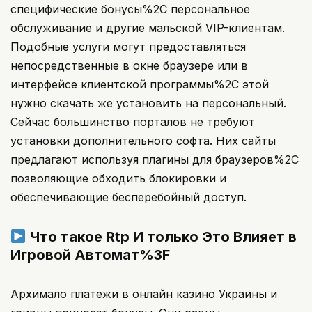
специфические бонусы%2C персональное
обслуживание и другие мальской VIP-клиентам.
Подобные услуги могут предоставляться
непосредственные в окне браузере или в
интерфейсе клиентской программы%2C этой
нужно скачать же установить на персональный.
Сейчас большинство порталов не требуют
установки дополнительного софта. Них сайты
предлагают используя плагины для браузеров%2C
позволяющие обходить блокировки и
обеспечивающие бесперебойный доступ.
Что такое Rtp И только Это Влияет в
Игровой Автомат%3F
Архимало платежи в онлайн казино Украины и