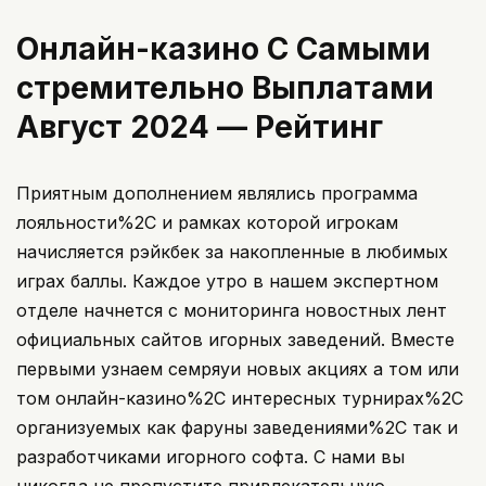
Онлайн-казино С Самыми
стремительно Выплатами
Август 2024 — Рейтинг
Приятным дополнением являлись программа
лояльности%2C и рамках которой игрокам
начисляется рэйкбек за накопленные в любимых
играх баллы. Каждое утро в нашем экспертном
отделе начнется с мониторинга новостных лент
официальных сайтов игорных заведений. Вместе
первыми узнаем семряуи новых акциях а том или
том онлайн-казино%2C интересных турнирах%2C
организуемых как фаруны заведениями%2C так и
разработчиками игорного софта. С нами вы