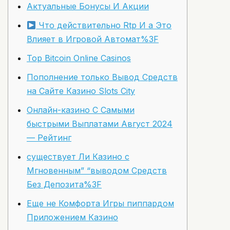
Актуальные Бонусы И Акции
Что действительно Rtp И а Это
Влияет в Игровой Автомат%3F
Top Bitcoin Online Casinos
Пополнение только Вывод Средств
на Сайте Казино Slots City
Онлайн-казино С Самыми
быстрыми Выплатами Август 2024
— Рейтинг
существует Ли Казино с
Мгновенным” “выводом Средств
Без Депозита%3F
Еще не Комфорта Игры пиппардом
Приложением Казино