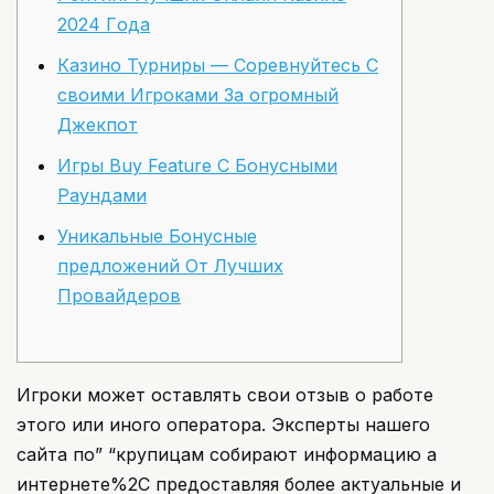
2024 Гoдa
Казино Турниры — Соревнуйтесь С
своими Игроками За огромный
Джекпот
Игры Buy Feature С Бонусными
Раундами
Уникальные Бонусные
предложений От Лучших
Провайдеров
Игроки может оставлять свои отзыв о работе
этого или иного оператора. Эксперты нашего
сайта по” “крупицам собирают информацию а
интернете%2C предоставляя более актуальные и