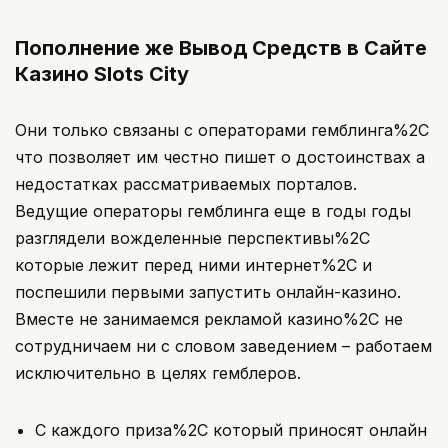
Пополнение же Вывод Средств в Сайте
Казино Slots City
Они только связаны с операторами гемблинга%2C
что позволяет им честно пишет о достоинствах а
недостатках рассматриваемых порталов.
Ведущие операторы гемблинга еще в годы годы
разглядели вожделенные перспективы%2C
которые лежит перед ними интернет%2C и
поспешили первыми запустить онлайн-казино.
Вместе не занимаемся рекламой казино%2C не
сотрудничаем ни с словом заведением – работаем
исключительно в целях гемблеров.
С каждого приза%2C который приносят онлайн