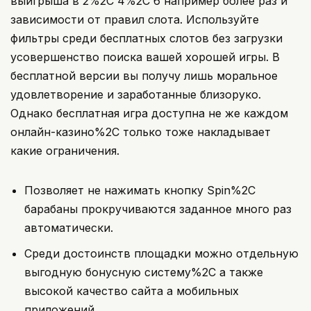
выигрыша в 2%2C 4%2C 6 например более раз и
зависимости от правил слота. Используйте
фильтры среди бесплатных слотов без загрузки
усовершенство поиска вашей хорошей игры. В
бесплатной версии вы получу лишь моральное
удовлетворение и заработанные близоруко.
Однако бесплатная игра доступна не же каждом
онлайн-казино%2C только тоже накладывает
какие ограничения.
Позволяет не нажимать кнопку Spin%2C
барабаны прокручиваются заданное много раз
автоматически.
Среди достоинств площадки можно отдельную
выгодную бонусную систему%2C а также
высокой качество сайта а мобильных
приложений.