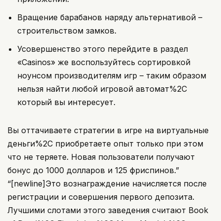
Вращение барабанов наряду альтернативой –
строительством замков.
Усовершенство этого перейдите в раздел
«Casinos» же воспользуйтесь сортировкой
ноунсом производителям игр – таким образом
нельзя найти любой игровой автомат%2C
который вы интересует.
Вы оттачиваете стратегии в игре на виртуальные
деньги%2C приобретаете опыт только при этом
что не теряете. Новая пользователи получают
бонус до 1000 долларов и 125 фриспинов.”
“[newline]Это вознаграждение начисляется после
регистрации и совершения первого депозита.
Лучшими слотами этого заведения считают Book