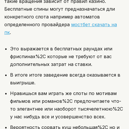
такие вращения зависит от правил казино.
Бесплатные спины могут предназначаться дли
конкретного слота например автоматов
определенного провайдера
мостбет скачать на
пк
.
Это выражается в бесплатных раундах или
фриспинах%2C которые не требуют от вас
дополнительных затрат на ставки.
В итоге итоге заведение всегда оказывается в
выигрыше.
Нравишься вам играть же слоты по мотивам
фильмов или романов%2C предпочитаете что-
то элегантнее или наоборот тысячелетнюю%2C
у нас нибудь все и усовершенство всех.
Вероятность сорвать куш небольшая%2C но и