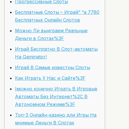
Прогрессивные Слоты
Бесплатные Слоты – Играй” “а 7780
Бесплатных Онлайн Слотов
Можно Ли выиграем Реальные
Деньги в Слотах%3F
Играй Бесплатно В Слот-автоматы
На Gaminator!
Играй В Самые известны Слоты
Как Играть У Нас и Сайте%3F
Iможно конечно Играть В Игровые
Автоматы Без Интернет%2C В
Автономном Режиме%3F
Топ-3 Онлайн-казино дли Игры На
мнимые Деньги В Слотах