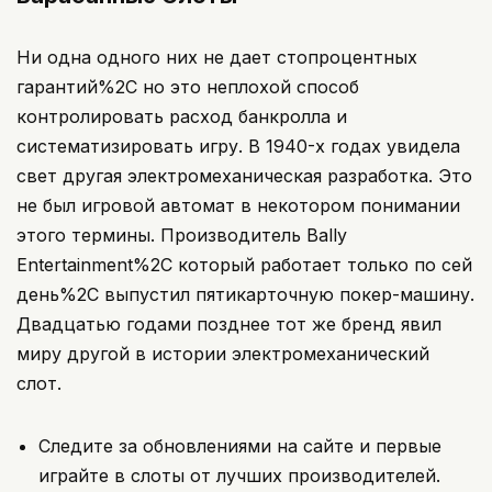
Ни одна одного них не дает стопроцентных
гарантий%2C но это неплохой способ
контролировать расход банкролла и
систематизировать игру. В 1940-х годах увидела
свет другая электромеханическая разработка. Это
не был игровой автомат в некотором понимании
этого термины. Производитель Bally
Entertainment%2C который работает только по сей
день%2C выпустил пятикарточную покер-машину.
Двадцатью годами позднее тот же бренд явил
миру другой в истории электромеханический
слот.
Следите за обновлениями на сайте и первые
играйте в слоты от лучших производителей.