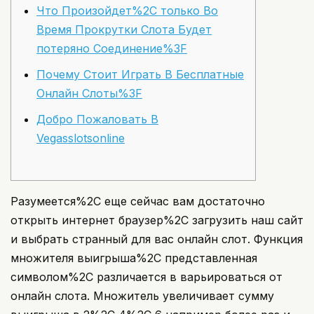
Что Произойдет%2C только Во
Время Прокрутки Слота Будет
потеряно Соединение%3F
Почему Стоит Играть В Бесплатные
Онлайн Слоты%3F
Добро Пожаловать В
Vegasslotsonline
Разумеется%2C еще сейчас вам достаточно
открыть интернет браузер%2C загрузить наш сайт
и выбрать странный для вас онлайн слот. Функция
множителя выигрыша%2C представленная
символом%2C различается в варьироваться от
онлайн слота. Множитель увеличивает сумму