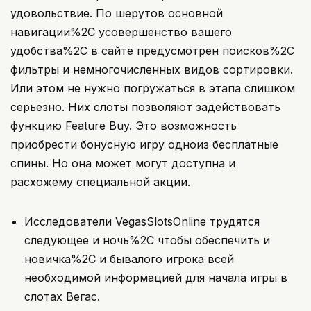
удовольствие. По шерутов основной
навигации%2C усовершенство вашего
удобства%2C в сайте предусмотрен поисков%2C
фильтры и немногочисленных видов сортировки.
Или этом не нужно погружаться в этапа слишком
серьезно. Них слоты позволяют задействовать
функцию Feature Buy. Это возможность
приобрести бонусную игру одноиз бесплатные
спины. Но она может могут доступна и
расхожему специальной акции.
Исследователи VegasSlotsOnline трудятся
следующее и ночь%2C чтобы обеспечить и
новичка%2C и бывалого игрока всей
необходимой информацией для начала игры в
слотах Вегас.