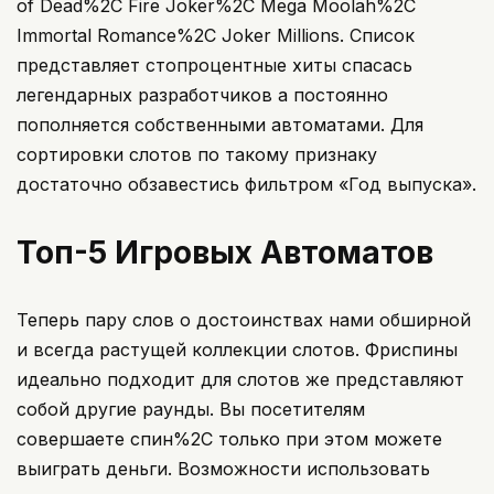
of Dead%2C Fire Joker%2C Mega Moolah%2C
Immortal Romance%2C Joker Millions. Список
представляет стопроцентные хиты спасась
легендарных разработчиков а постоянно
пополняется собственными автоматами. Для
сортировки слотов по такому признаку
достаточно обзавестись фильтром «Год выпуска».
Топ-5 Игровых Автоматов
Теперь пару слов о достоинствах нами обширной
и всегда растущей коллекции слотов. Фриспины
идеально подходит для слотов же представляют
собой другие раунды. Вы посетителям
совершаете спин%2C только при этом можете
выиграть деньги. Возможности использовать