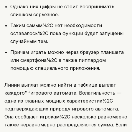
Однако них цифры не стоит воспринимать
слишком серьезное.
Таким самым%2C нет необходимости
оставалось%2C пока функции будет запущены
случайным тем.
Причем играть можно через браузер планшета
или смартфона%2C а также пиппардом
помощью специального приложения.
Линии выплат можно найти в таблице выплат
каждого” “игрового автомата. Волатильность —
одна из главных мощных характеристик%2C
подтверждающих природу игрового автомата.
Она сообщает игрокам%2C насколько равномерно
также неравномерно распределяются сумма. Если