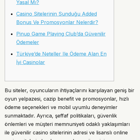
Yasal Mı?
Casino Sitelerinin Sunduğu Added
Bonus Ve Promosyonlar Nelerdir?
Pinup Game Playing Club’da Güvenilir
Ödemeler
Türkiye’de Neteller Ile Ödeme Alan En
İyi Casinolar
Bu siteler, oyuncuların ihtiyaçlarını karşılayan geniş bir
oyun yelpazesi, cazip benefit ve promosyonlar, hızlı
ödeme seçenekleri ve mobil uyumlu deneyimler
sunmaktadır. Ayrıca, şeffaf politikaları, güvenlik
önlemleri ve müşteri memnuniyeti odaklı yaklaşımları
ile güvenilir casino sitelerinin adresi ve lisanslı online