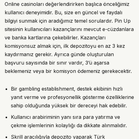
Online casinoları değerlendirirken başlıca önceliğimiz
kullanıcı deneyimidir. Bu, size en güncel ve faydalı
bilgiyi sunmak için aradığımız temel sorulardır. Pin Up
sitesinin kullanıcıları kazançlarını mevcut e-cüzdanlara
ve banka kartlarına çekebilirler. Kazançları
komisyonsuz almak için, ilk depozitoyu en az 3 kez
kaydırmanız gerekir. Ayrıca günde oluşturulan
başvuru sayısında bir sınır vardır, 3’ü aşarsa
beklemeniz veya bir komisyon ödemeniz gerekecektir.
Bir gambling establishment, destek ekibinin hızlı
yanıt verme ve profesyonellik gösterme özelliklerine
sahip olduğunda yüksek bir dereceyi hak edebilir.
Kullanıcı arabiriminin yanı sıra para yatırma ve
çekme işlemlerinin kolaylığı da dikkate alınmalıdır.
Skrill aracılığıyla depozito yaparak Türk