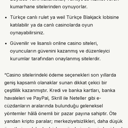
kumarhane sitelerinden oynuyorlar.
Türkçe canlı rulet ya weil Türkçe Blakjack lobisine
katılabilir ya da canlı casinolarda oyun
oynayabilirsiniz.
Güvenilir ve lisanslı online casino siteleri,
oyuncuların güvenini kazanmış ve düzenleyici
kurumlar tarafından onaylanmış sitelerdir.
“Casino sitelerindeki ödeme seçenekleri son yıllarda
geniş kapsamlı olanaklar sunan dikkat çekici bir
çeşitlilik kazanmıştır. Kredi ve banka kartları, banka
havaleleri ve PayPal, Skrill ile Neteller gibi e-
cüzdanların aralarında bulunduğu geleneksel
yöntemler hâlâ önemli bir pazar payına sahiptir. Öte
yandan kripto paralar; merkeziyetsizlikleri, daha düşük