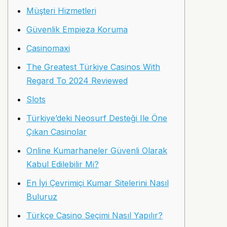
Müşteri Hizmetleri
Güvenlik Empieza Koruma
Casinomaxi
The Greatest Türkiye Casinos With
Regard To 2024 Reviewed
Slots
Türkiye’deki Neosurf Desteği Ile Öne
Çıkan Casinolar
Online Kumarhaneler Güvenli Olarak
Kabul Edilebilir Mi?
En İyi Çevrimiçi Kumar Sitelerini Nasıl
Buluruz
Türkçe Casino Seçimi Nasıl Yapılır?