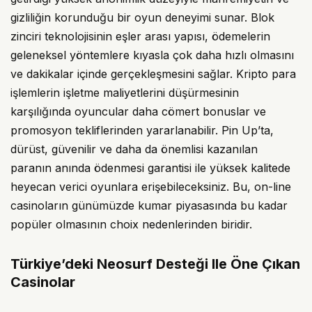
gizliliğin korunduğu bir oyun deneyimi sunar. Blok
zinciri teknolojisinin eşler arası yapısı, ödemelerin
geleneksel yöntemlere kıyasla çok daha hızlı olmasını
ve dakikalar içinde gerçekleşmesini sağlar. Kripto para
işlemlerin işletme maliyetlerini düşürmesinin
karşılığında oyuncular daha cömert bonuslar ve
promosyon tekliflerinden yararlanabilir. Pin Up’ta,
dürüst, güvenilir ve daha da önemlisi kazanılan
paranın anında ödenmesi garantisi ile yüksek kalitede
heyecan verici oyunlara erişebileceksiniz. Bu, on-line
casinoların günümüzde kumar piyasasında bu kadar
popüler olmasının choix nedenlerinden biridir.
Türkiye’deki Neosurf Desteği Ile Öne Çıkan
Casinolar