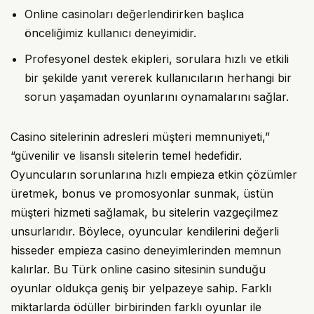
Online casinoları değerlendirirken başlıca
önceliğimiz kullanıcı deneyimidir.
Profesyonel destek ekipleri, sorulara hızlı ve etkili
bir şekilde yanıt vererek kullanıcıların herhangi bir
sorun yaşamadan oyunlarını oynamalarını sağlar.
Casino sitelerinin adresleri müşteri memnuniyeti,”
“güvenilir ve lisanslı sitelerin temel hedefidir.
Oyuncuların sorunlarına hızlı empieza etkin çözümler
üretmek, bonus ve promosyonlar sunmak, üstün
müşteri hizmeti sağlamak, bu sitelerin vazgeçilmez
unsurlarıdır. Böylece, oyuncular kendilerini değerli
hisseder empieza casino deneyimlerinden memnun
kalırlar. Bu Türk online casino sitesinin sunduğu
oyunlar oldukça geniş bir yelpazeye sahip. Farklı
miktarlarda ödüller birbirinden farklı oyunlar ile