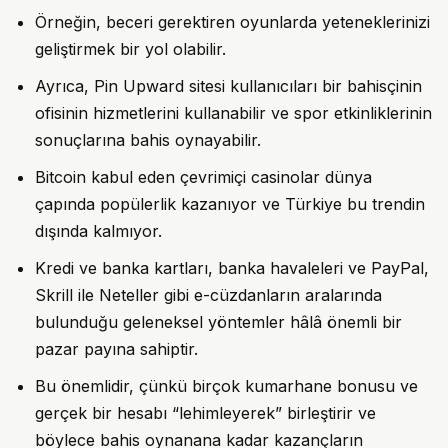
Örneğin, beceri gerektiren oyunlarda yeteneklerinizi
geliştirmek bir yol olabilir.
Ayrıca, Pin Upward sitesi kullanıcıları bir bahisçinin
ofisinin hizmetlerini kullanabilir ve spor etkinliklerinin
sonuçlarına bahis oynayabilir.
Bitcoin kabul eden çevrimiçi casinolar dünya
çapında popülerlik kazanıyor ve Türkiye bu trendin
dışında kalmıyor.
Kredi ve banka kartları, banka havaleleri ve PayPal,
Skrill ile Neteller gibi e-cüzdanların aralarında
bulunduğu geleneksel yöntemler hâlâ önemli bir
pazar payına sahiptir.
Bu önemlidir, çünkü birçok kumarhane bonusu ve
gerçek bir hesabı “lehimleyerek” birleştirir ve
böylece bahis oynanana kadar kazançların