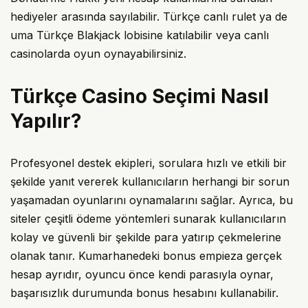
hediyeler arasında sayılabilir. Türkçe canlı rulet ya de
uma Türkçe Blakjack lobisine katılabilir veya canlı
casinolarda oyun oynayabilirsiniz.
Türkçe Casino Seçimi Nasıl
Yapılır?
Profesyonel destek ekipleri, sorulara hızlı ve etkili bir
şekilde yanıt vererek kullanıcıların herhangi bir sorun
yaşamadan oyunlarını oynamalarını sağlar. Ayrıca, bu
siteler çeşitli ödeme yöntemleri sunarak kullanıcıların
kolay ve güvenli bir şekilde para yatırıp çekmelerine
olanak tanır. Kumarhanedeki bonus empieza gerçek
hesap ayrıdır, oyuncu önce kendi parasıyla oynar,
başarısızlık durumunda bonus hesabını kullanabilir.