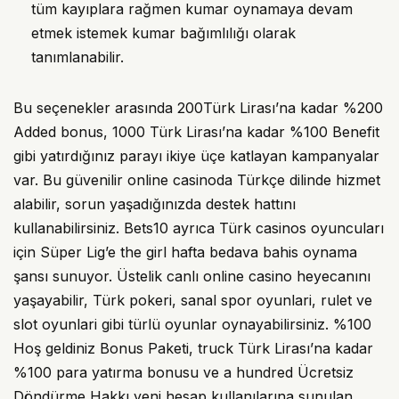
tüm kayıplara rağmen kumar oynamaya devam
etmek istemek kumar bağımlılığı olarak
tanımlanabilir.
Bu seçenekler arasında 200Türk Lirası’na kadar %200
Added bonus, 1000 Türk Lirası’na kadar %100 Benefit
gibi yatırdığınız parayı ikiye üçe katlayan kampanyalar
var. Bu güvenilir online casinoda Türkçe dilinde hizmet
alabilir, sorun yaşadığınızda destek hattını
kullanabilirsiniz. Bets10 ayrıca Türk casinos oyuncuları
için Süper Lig’e the girl hafta bedava bahis oynama
şansı sunuyor. Üstelik canlı online casino heyecanını
yaşayabilir, Türk pokeri, sanal spor oyunlari, rulet ve
slot oyunlari gibi türlü oyunlar oynayabilirsiniz. %100
Hoş geldiniz Bonus Paketi, truck Türk Lirası’na kadar
%100 para yatırma bonusu ve a hundred Ücretsiz
Döndürme Hakkı yeni hesap kullanılarına sunulan