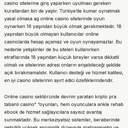
casino sitelerine giriş yaparken uyulması gereken
kurallardan biri de yaştır. Türkiye’de kumar oynatmak
yasal olmasa ag online casino sitelerinde oyun
oynarken 16 yaşından büyük olmak gerekmektedir. 18
yaşından büyük olmayan kullanıcılar online
casinolarda hesap açamaz ve oyun oynayamazlar. Bu
nedenle yetişkinler de bu siteleri kullanırken
etraflarında 18 yaşından küçük bireyler varsa dikkatli
olmalı ve sitelerinin adresi onların erişebileceği şekilde
açık bırakmamalıdır. Kullanıcı desteği ve hizmet kalitesi,
en iyi casino sitelerinin ayırt edici özelliklerindendir.
Online casino sektöründe devrim yaratan kripto pra
tabanlı casino” “oyunları, hem oyunculara ankle rehab
ebook de hizmet sağlayıcılara sayısız avantaj
sunmaktadır. Bu merkeziyetsiz sistemler, beraberinde
getirdiği yüksek anonimlik düzeyiyle mahremiyetin ve