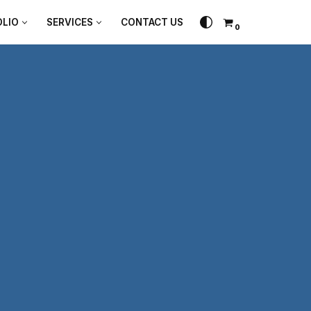
papixel.
LIO
SERVICES
CONTACT US
0