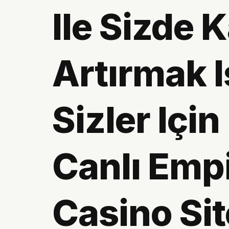
Ile Sizde 
Artırmak I
Sizler Için
Canlı Empi
Casino Site