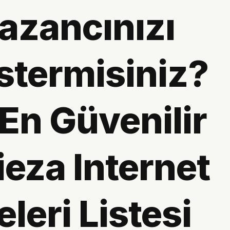
Kazancınızı
stermisiniz?
 En Güvenilir
eza Internet
leri Listesi