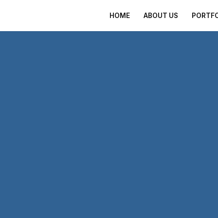
 Your Brand Online with Captivating Web Design by Mi
HOME
ABOUT US
PORTFO