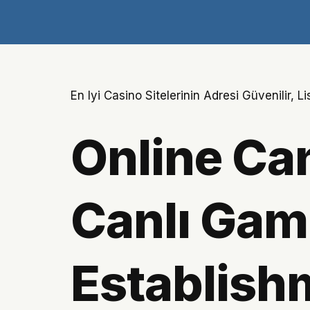
En Iyi Casino Sitelerinin Adresi Güvenilir, 
Online Can
Canlı Gam
Establishm