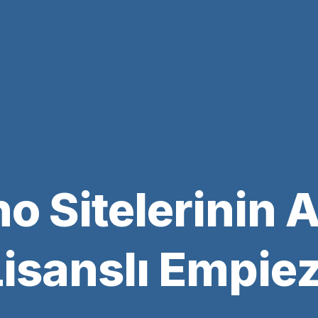
no Sitelerinin 
Lisanslı Empie