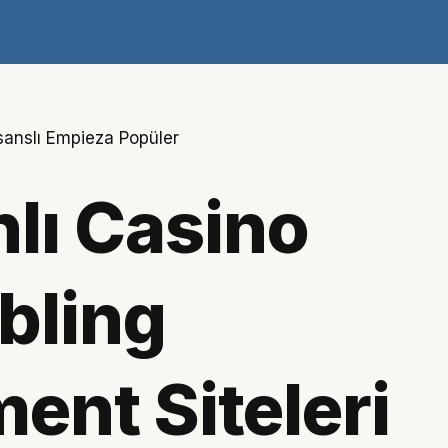
Lisanslı Empieza Popüler
lı Casino
bling
ent Siteleri